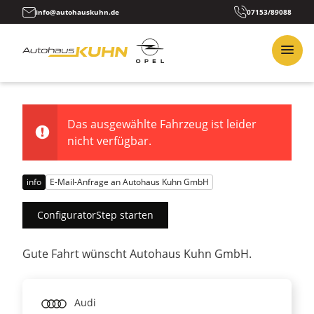
info@autohauskuhn.de
07153/89088
Das ausgewählte Fahrzeug ist leider
nicht verfügbar.
info
E-Mail-Anfrage an Autohaus Kuhn GmbH
ConfiguratorStep starten
Gute Fahrt wünscht Autohaus Kuhn GmbH.
Audi