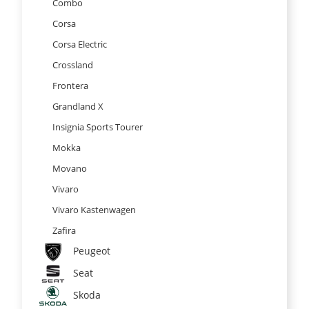
Combo
Corsa
Corsa Electric
Crossland
Frontera
Grandland X
Insignia Sports Tourer
Mokka
Movano
Vivaro
Vivaro Kastenwagen
Zafira
Peugeot
Seat
Skoda