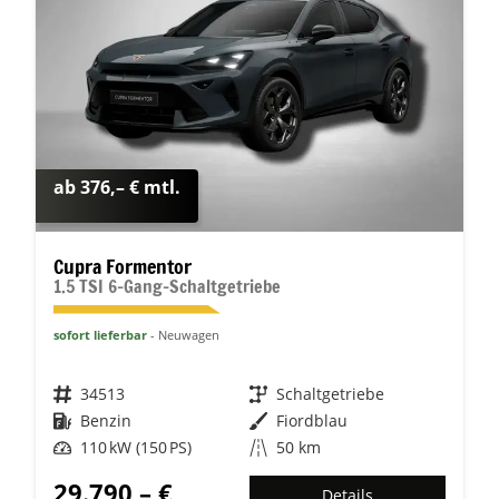
ab 376,– € mtl.
Cupra Formentor
1.5 TSI 6-Gang-Schaltgetriebe
sofort lieferbar
Neuwagen
Fahrzeugnr.
34513
Getriebe
Schaltgetriebe
Kraftstoff
Benzin
Außenfarbe
Fiordblau
Leistung
110 kW (150 PS)
Kilometerstand
50 km
29.790,– €
Details