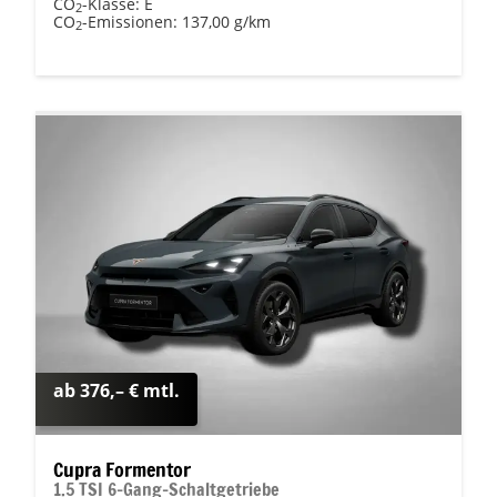
CO
-Klasse:
E
2
CO
-Emissionen:
137,00 g/km
2
ab 376,– € mtl.
Cupra Formentor
1.5 TSI 6-Gang-Schaltgetriebe