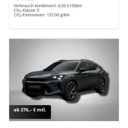
Verbrauch kombiniert:
6,50 l/100km
CO
-Klasse:
E
2
CO
-Emissionen:
137,00 g/km
2
ab 376,– € mtl.