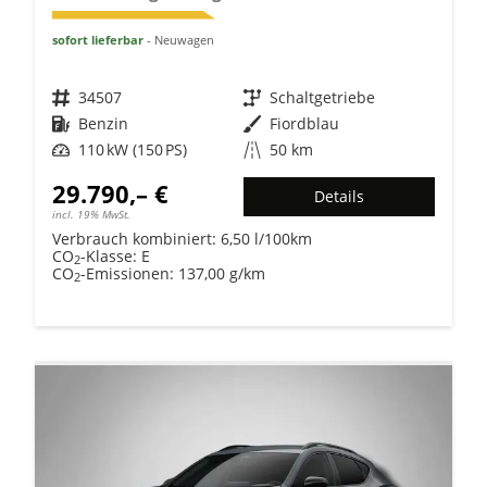
sofort lieferbar
Neuwagen
Fahrzeugnr.
34507
Getriebe
Schaltgetriebe
Kraftstoff
Benzin
Außenfarbe
Fiordblau
Leistung
110 kW (150 PS)
Kilometerstand
50 km
29.790,– €
Details
incl. 19% MwSt.
Verbrauch kombiniert:
6,50 l/100km
CO
-Klasse:
E
2
CO
-Emissionen:
137,00 g/km
2