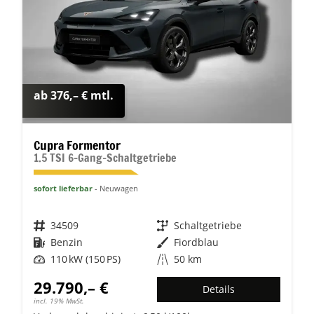
ab 376,– € mtl.
Cupra Formentor
1.5 TSI 6-Gang-Schaltgetriebe
sofort lieferbar
Neuwagen
Fahrzeugnr.
34509
Getriebe
Schaltgetriebe
Kraftstoff
Benzin
Außenfarbe
Fiordblau
Leistung
110 kW (150 PS)
Kilometerstand
50 km
29.790,– €
Details
incl. 19% MwSt.