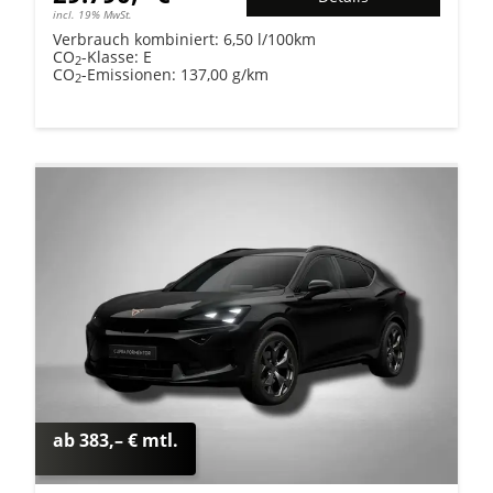
incl. 19% MwSt.
Verbrauch kombiniert:
6,50 l/100km
CO
-Klasse:
E
2
CO
-Emissionen:
137,00 g/km
2
ab 383,– € mtl.