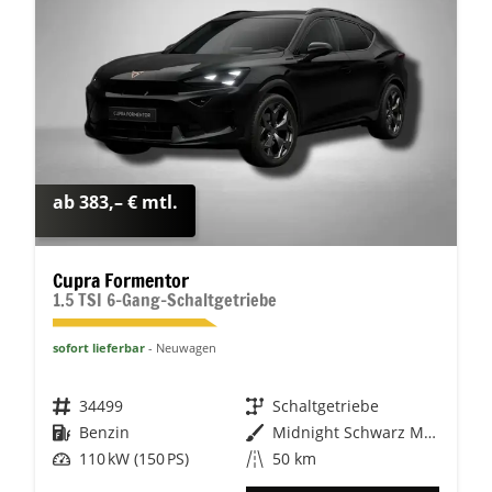
ab 383,– € mtl.
Cupra Formentor
1.5 TSI 6-Gang-Schaltgetriebe
sofort lieferbar
Neuwagen
Fahrzeugnr.
34499
Getriebe
Schaltgetriebe
Kraftstoff
Benzin
Außenfarbe
Midnight Schwarz Metallic
Leistung
110 kW (150 PS)
Kilometerstand
50 km