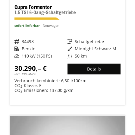
Cupra Formentor
1.5 TSI 6-Gang-Schaltgetriebe
sofort lieferbar
Neuwagen
Fahrzeugnr.
34498
Getriebe
Schaltgetriebe
Kraftstoff
Benzin
Außenfarbe
Midnight Schwarz Metallic
Leistung
110 kW (150 PS)
Kilometerstand
50 km
30.290,– €
Details
incl. 19% MwSt.
Verbrauch kombiniert:
6,50 l/100km
CO
-Klasse:
E
2
CO
-Emissionen:
137,00 g/km
2