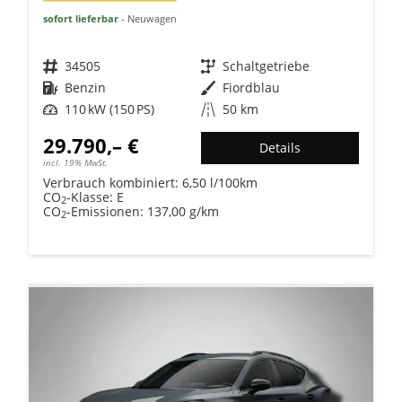
sofort lieferbar
Neuwagen
Fahrzeugnr.
34505
Getriebe
Schaltgetriebe
Kraftstoff
Benzin
Außenfarbe
Fiordblau
Leistung
110 kW (150 PS)
Kilometerstand
50 km
29.790,– €
Details
incl. 19% MwSt.
Verbrauch kombiniert:
6,50 l/100km
CO
-Klasse:
E
2
CO
-Emissionen:
137,00 g/km
2