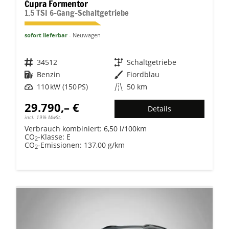
Cupra Formentor
1.5 TSI 6-Gang-Schaltgetriebe
sofort lieferbar
Neuwagen
Fahrzeugnr.
34512
Getriebe
Schaltgetriebe
Kraftstoff
Benzin
Außenfarbe
Fiordblau
Leistung
110 kW (150 PS)
Kilometerstand
50 km
29.790,– €
Details
incl. 19% MwSt.
Verbrauch kombiniert:
6,50 l/100km
CO
-Klasse:
E
2
CO
-Emissionen:
137,00 g/km
2