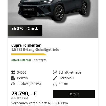
ab 376,– € mtl.
Cupra Formentor
1.5 TSI 6-Gang-Schaltgetriebe
sofort lieferbar
Neuwagen
Fahrzeugnr.
34506
Getriebe
Schaltgetriebe
Kraftstoff
Benzin
Außenfarbe
Fiordblau
Leistung
110 kW (150 PS)
Kilometerstand
50 km
29.790,– €
Details
incl. 19% MwSt.
Verbrauch kombiniert:
6,50 l/100km