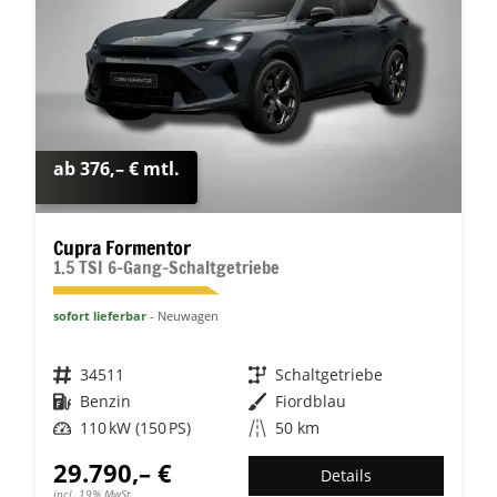
ab 376,– € mtl.
Cupra Formentor
1.5 TSI 6-Gang-Schaltgetriebe
sofort lieferbar
Neuwagen
Fahrzeugnr.
34511
Getriebe
Schaltgetriebe
Kraftstoff
Benzin
Außenfarbe
Fiordblau
Leistung
110 kW (150 PS)
Kilometerstand
50 km
29.790,– €
Details
incl. 19% MwSt.