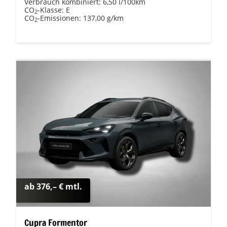
Verbrauch kombiniert:
6,50 l/100km
CO
-Klasse:
E
2
CO
-Emissionen:
137,00 g/km
2
ab 376,– € mtl.
Cupra Formentor