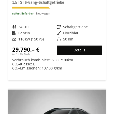
1.5 TSI 6-Gang-Schaltgetriebe
sofort lieferbar
Neuwagen
Fahrzeugnr.
34510
Getriebe
Schaltgetriebe
Kraftstoff
Benzin
Außenfarbe
Fiordblau
Leistung
110 kW (150 PS)
Kilometerstand
50 km
29.790,– €
Details
incl. 19% MwSt.
Verbrauch kombiniert:
6,50 l/100km
CO
-Klasse:
E
2
CO
-Emissionen:
137,00 g/km
2