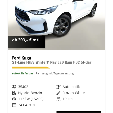
ab 393,– € mtl.
Ford Kuga
ST-Line FHEV WinterP Nav LED Kam PDC 5J-Gar
sofort lieferbar
Fahrzeug mit Tageszulassung
Fahrzeugnr.
35402
Getriebe
Automatik
Kraftstoff
Hybrid Benzin
Außenfarbe
Frozen White
Leistung
112 kW (152 PS)
Kilometerstand
10 km
24.04.2026