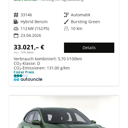
Fahrzeugnr.
33146
Getriebe
Automatik
Kraftstoff
Hybrid Benzin
Außenfarbe
Bursting Green
Leistung
112 kW (152 PS)
Kilometerstand
10 km
23.04.2026
33.021,– €
Details
incl. 19% MwSt.
Verbrauch kombiniert:
5,70 l/100km
CO
-Klasse:
D
2
CO
-Emissionen:
131,00 g/km
2
Fairer Preis