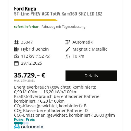
Ford Kuga
ST-Line PHEV ACC TotW Kam360 SHZ LED 18Z
sofort lieferbar
Fahrzeug mit Tageszulassung
Fahrzeugnr.
35047
Getriebe
Automatik
Kraftstoff
Hybrid Benzin
Außenfarbe
Magnetic Metallic
Leistung
112 kW (152 PS)
Kilometerstand
10 km
29.12.2025
35.729,– €
Details
incl. 19% MwSt.
Energieverbrauch (gewichtet, kombiniert):
0,90 l/100km + 16,20 kWh/100km
Kraftstoffverbrauch bei entladener Batterie
kombiniert:
16,20 l/100km
CO
-Klasse (gewichtet, kombiniert):
B
2
CO
-Klasse bei entladener Batterie:
D
2
CO
-Emissionen (gewichtet, kombiniert):
20,00 g/km
2
Fairer Preis