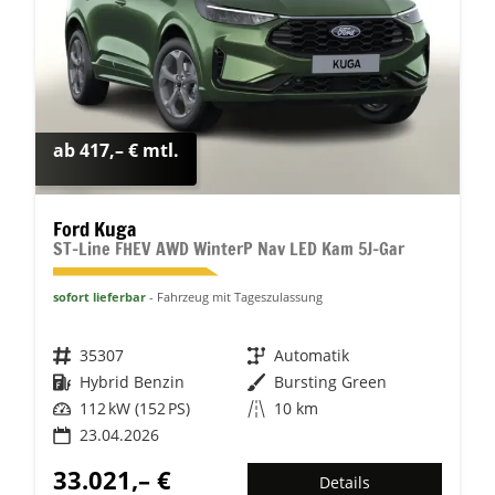
ab 417,– € mtl.
Ford Kuga
ST-Line FHEV AWD WinterP Nav LED Kam 5J-Gar
sofort lieferbar
Fahrzeug mit Tageszulassung
Fahrzeugnr.
35307
Getriebe
Automatik
Kraftstoff
Hybrid Benzin
Außenfarbe
Bursting Green
Leistung
112 kW (152 PS)
Kilometerstand
10 km
23.04.2026
33.021,– €
Details