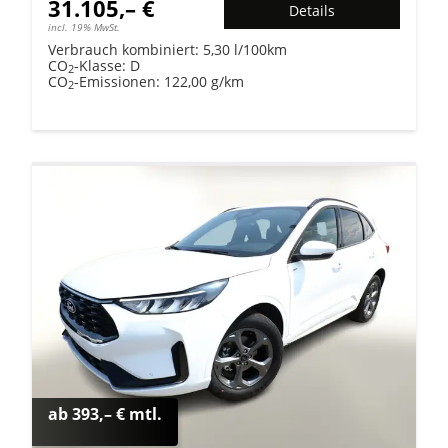
31.105,– €
Details
incl. 19% MwSt.
Verbrauch kombiniert:
5,30 l/100km
CO
-Klasse:
D
2
CO
-Emissionen:
122,00 g/km
2
ab 393,– € mtl.