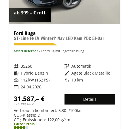
ab 399,– € mtl.
Ford Kuga
ST-Line FHEV WinterP Nav LED Kam PDC 5J-Gar
sofort lieferbar
Fahrzeug mit Tageszulassung
Fahrzeugnr.
35260
Getriebe
Automatik
Kraftstoff
Hybrid Benzin
Außenfarbe
Agate Black Metallic
Leistung
112 kW (152 PS)
Kilometerstand
10 km
24.04.2026
31.587,– €
Details
incl. 19% MwSt.
Verbrauch kombiniert:
5,30 l/100km
CO
-Klasse:
D
2
CO
-Emissionen:
122,00 g/km
2
Guter Preis