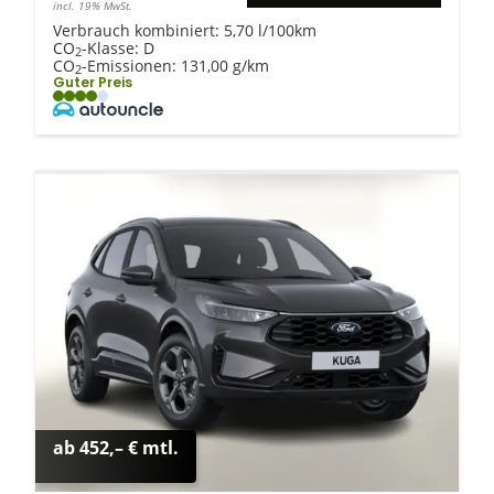
incl. 19% MwSt.
Verbrauch kombiniert:
5,70 l/100km
CO
-Klasse:
D
2
CO
-Emissionen:
131,00 g/km
2
Guter Preis
ab 452,– € mtl.