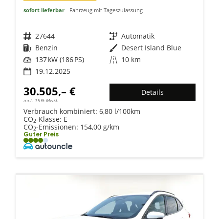
sofort lieferbar
Fahrzeug mit Tageszulassung
Fahrzeugnr.
27644
Getriebe
Automatik
Kraftstoff
Benzin
Außenfarbe
Desert Island Blue
Leistung
137 kW (186 PS)
Kilometerstand
10 km
19.12.2025
30.505,– €
Details
incl. 19% MwSt.
Verbrauch kombiniert:
6,80 l/100km
CO
-Klasse:
E
2
CO
-Emissionen:
154,00 g/km
2
Guter Preis