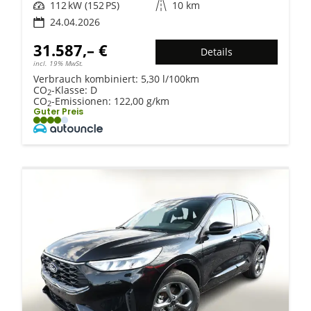
Leistung
112 kW (152 PS)
Kilometerstand
10 km
24.04.2026
31.587,– €
Details
incl. 19% MwSt.
Verbrauch kombiniert:
5,30 l/100km
CO
-Klasse:
D
2
CO
-Emissionen:
122,00 g/km
2
Guter Preis