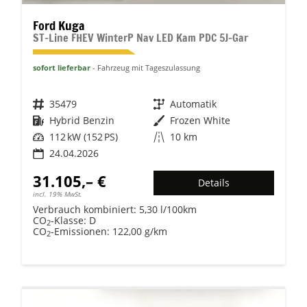
Ford Kuga
ST-Line FHEV WinterP Nav LED Kam PDC 5J-Gar
sofort lieferbar
Fahrzeug mit Tageszulassung
Fahrzeugnr.
35479
Getriebe
Automatik
Kraftstoff
Hybrid Benzin
Außenfarbe
Frozen White
Leistung
112 kW (152 PS)
Kilometerstand
10 km
24.04.2026
31.105,– €
Details
incl. 19% MwSt.
Verbrauch kombiniert:
5,30 l/100km
CO
-Klasse:
D
2
CO
-Emissionen:
122,00 g/km
2