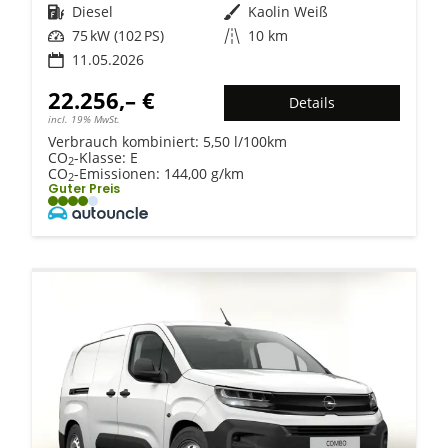
Kraftstoff
Diesel
Außenfarbe
Kaolin Weiß
Leistung
75 kW (102 PS)
Kilometerstand
10 km
11.05.2026
22.256,– €
Details
incl. 19% MwSt.
Verbrauch kombiniert:
5,50 l/100km
CO
-Klasse:
E
2
CO
-Emissionen:
144,00 g/km
2
Guter Preis