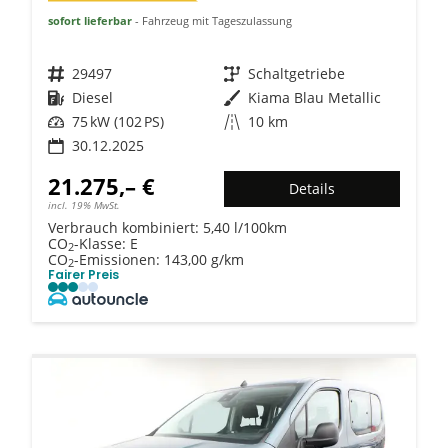
sofort lieferbar
Fahrzeug mit Tageszulassung
Fahrzeugnr.
29497
Getriebe
Schaltgetriebe
Kraftstoff
Diesel
Außenfarbe
Kiama Blau Metallic
Leistung
75 kW (102 PS)
Kilometerstand
10 km
30.12.2025
21.275,– €
Details
incl. 19% MwSt.
Verbrauch kombiniert:
5,40 l/100km
CO
-Klasse:
E
2
CO
-Emissionen:
143,00 g/km
2
Fairer Preis