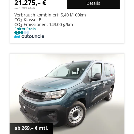
21.275,– €
Details
incl. 19% MwSt.
Verbrauch kombiniert:
5,40 l/100km
CO
-Klasse:
E
2
CO
-Emissionen:
143,00 g/km
2
Fairer Preis
ab 269,– € mtl.