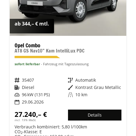
ab 344,– € mtl.
Opel Combo
AT8 GS Nav10" Kam IntelliLux PDC
sofort lieferbar
Fahrzeug mit Tageszulassung
Fahrzeugnr.
35407
Getriebe
Automatik
Kraftstoff
Diesel
Außenfarbe
Kontrast Grau Metallic
Leistung
96 kW (131 PS)
Kilometerstand
10 km
29.06.2026
27.240,– €
Details
incl. 19% MwSt.
Verbrauch kombiniert:
5,80 l/100km
CO
-Klasse:
E
2