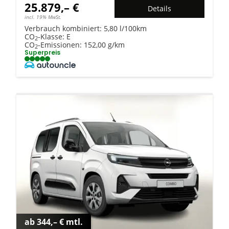
25.879,– €
Details
incl. 19% MwSt.
Verbrauch kombiniert:
5,80 l/100km
CO
-Klasse:
E
2
CO
-Emissionen:
152,00 g/km
2
Superpreis
ab 344,– € mtl.