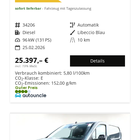
sofort lieferbar
Fahrzeug mit Tageszulassung
Fahrzeugnr.
34206
Getriebe
Automatik
Kraftstoff
Diesel
Außenfarbe
Libeccio Blau
Leistung
96 kW (131 PS)
Kilometerstand
10 km
25.02.2026
25.397,– €
Details
incl. 19% MwSt.
Verbrauch kombiniert:
5,80 l/100km
CO
-Klasse:
E
2
CO
-Emissionen:
152,00 g/km
2
Guter Preis