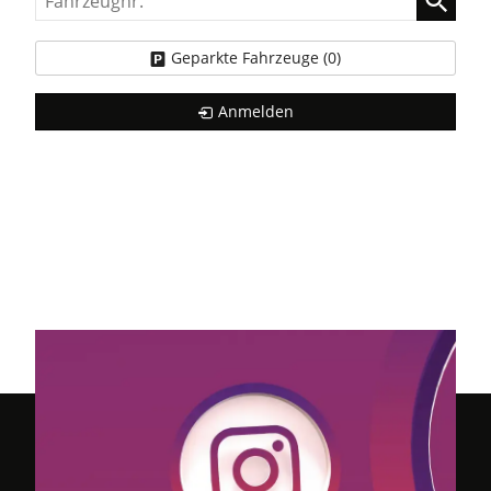
Geparkte Fahrzeuge (
0
)
Anmelden