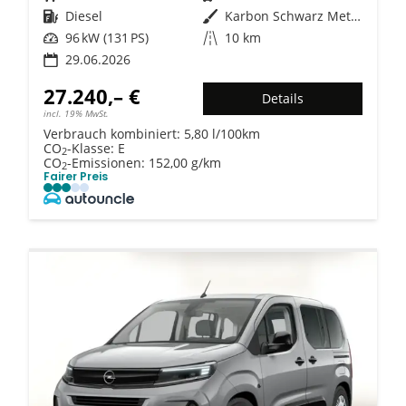
Kraftstoff
Diesel
Außenfarbe
Karbon Schwarz Metallic
Leistung
96 kW (131 PS)
Kilometerstand
10 km
29.06.2026
27.240,– €
Details
incl. 19% MwSt.
Verbrauch kombiniert:
5,80 l/100km
CO
-Klasse:
E
2
CO
-Emissionen:
152,00 g/km
2
Fairer Preis