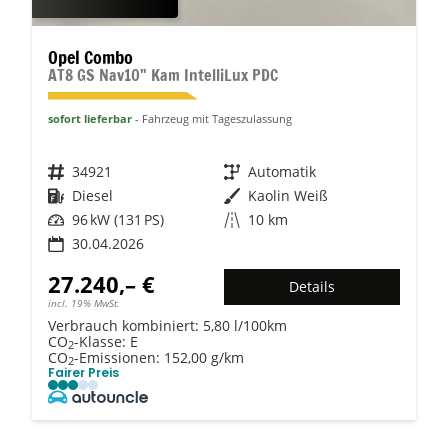
Opel Combo
AT8 GS Nav10" Kam IntelliLux PDC
sofort lieferbar
Fahrzeug mit Tageszulassung
Fahrzeugnr.
34921
Getriebe
Automatik
Kraftstoff
Diesel
Außenfarbe
Kaolin Weiß
Leistung
96 kW (131 PS)
Kilometerstand
10 km
30.04.2026
27.240,– €
Details
incl. 19% MwSt.
Verbrauch kombiniert:
5,80 l/100km
CO
-Klasse:
E
2
CO
-Emissionen:
152,00 g/km
2
Fairer Preis