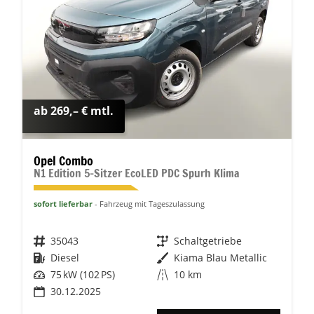
ab 269,– € mtl.
Opel Combo
N1 Edition 5-Sitzer EcoLED PDC Spurh Klima
sofort lieferbar
Fahrzeug mit Tageszulassung
Fahrzeugnr.
35043
Getriebe
Schaltgetriebe
Kraftstoff
Diesel
Außenfarbe
Kiama Blau Metallic
Leistung
75 kW (102 PS)
Kilometerstand
10 km
30.12.2025