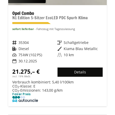
Opel Combo
N1 Edition 5-Sitzer EcoLED PDC Spurh Klima
sofort lieferbar
Fahrzeug mit Tageszulassung
Fahrzeugnr.
35304
Getriebe
Schaltgetriebe
Kraftstoff
Diesel
Außenfarbe
Kiama Blau Metallic
Leistung
75 kW (102 PS)
Kilometerstand
10 km
30.12.2025
21.275,– €
Details
incl. 19% MwSt.
Verbrauch kombiniert:
5,40 l/100km
CO
-Klasse:
E
2
CO
-Emissionen:
143,00 g/km
2
Fairer Preis