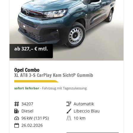
ab 327,– € mtl.
Opel Combo
XL AT8 3-S CarPlay Kam SichtP Gummib
sofort lieferbar
Fahrzeug mit Tageszulassung
Fahrzeugnr.
34207
Getriebe
Automatik
Kraftstoff
Diesel
Außenfarbe
Libeccio Blau
Leistung
96 kW (131 PS)
Kilometerstand
10 km
26.02.2026