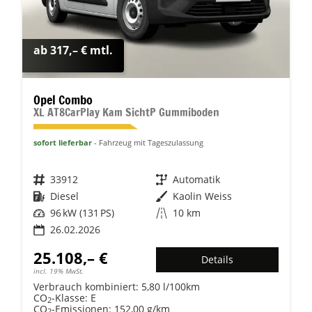
ab 317,– € mtl.
Opel Combo
XL AT8CarPlay Kam SichtP Gummiboden
sofort lieferbar
Fahrzeug mit Tageszulassung
Fahrzeugnr.
33912
Getriebe
Automatik
Kraftstoff
Diesel
Außenfarbe
Kaolin Weiss
Leistung
96 kW (131 PS)
Kilometerstand
10 km
26.02.2026
25.108,– €
Details
incl. 19% MwSt.
Verbrauch kombiniert:
5,80 l/100km
CO
-Klasse:
E
2
CO
-Emissionen:
152,00 g/km
2