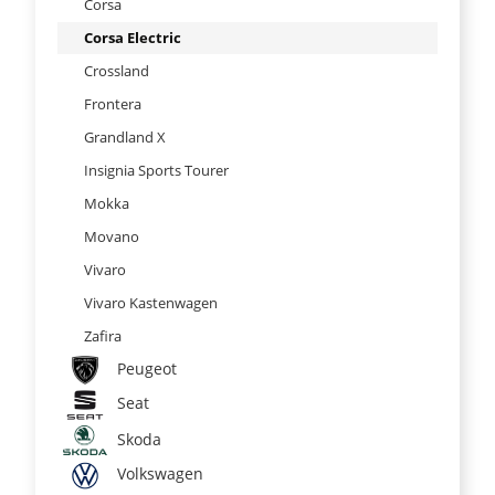
Corsa
Corsa Electric
Crossland
Frontera
Grandland X
Insignia Sports Tourer
Mokka
Movano
Vivaro
Vivaro Kastenwagen
Zafira
Peugeot
Seat
Skoda
Volkswagen