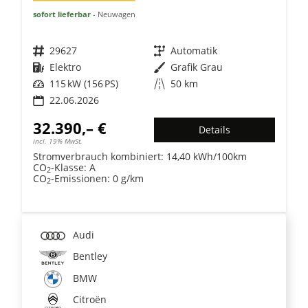
sofort lieferbar
Neuwagen
Fahrzeugnr.
29627
Getriebe
Automatik
Kraftstoff
Elektro
Außenfarbe
Grafik Grau
Leistung
115 kW (156 PS)
Kilometerstand
50 km
22.06.2026
32.390,– €
Details
incl. 19% MwSt.
Stromverbrauch kombiniert:
14,40 kWh/100km
CO
-Klasse:
A
2
CO
-Emissionen:
0 g/km
2
Audi
Bentley
BMW
Citroën