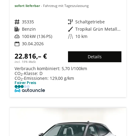
sofort lieferbar
Fahrzeug mit Tageszulassung
Fahrzeugnr.
35335
Getriebe
Schaltgetriebe
Kraftstoff
Benzin
Außenfarbe
Tropikal Grün Metallic / Dachfar
Leistung
100 kW (136 PS)
Kilometerstand
10 km
30.04.2026
22.816,– €
Details
incl. 19% MwSt.
Verbrauch kombiniert:
5,70 l/100km
CO
-Klasse:
D
2
CO
-Emissionen:
129,00 g/km
2
Fairer Preis