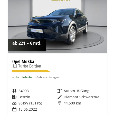
ab 221,– € mtl.
Opel Mokka
1.2 Turbo Edition
sofort lieferbar
Gebrauchtwagen
Fahrzeugnr.
34993
Getriebe
Autom. 8-Gang
Kraftstoff
Benzin
Außenfarbe
Diamant Schwarz/Karbon Schwarz
Leistung
96 kW (131 PS)
Kilometerstand
44.500 km
15.06.2022