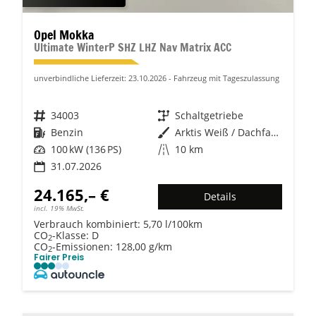
Opel Mokka
Ultimate WinterP SHZ LHZ Nav Matrix ACC
unverbindliche Lieferzeit:
23.10.2026
Fahrzeug mit Tageszulassung
Fahrzeugnr.
34003
Getriebe
Schaltgetriebe
Kraftstoff
Benzin
Außenfarbe
Arktis Weiß / Dachfarbe schwarz
Leistung
100 kW (136 PS)
Kilometerstand
10 km
31.07.2026
24.165,– €
Details
incl. 19% MwSt.
Verbrauch kombiniert:
5,70 l/100km
CO
-Klasse:
D
2
CO
-Emissionen:
128,00 g/km
2
Fairer Preis