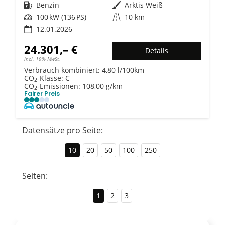
Kraftstoff
Benzin
Außenfarbe
Arktis Weiß
Leistung
100 kW (136 PS)
Kilometerstand
10 km
12.01.2026
24.301,– €
Details
incl. 19% MwSt.
Verbrauch kombiniert:
4,80 l/100km
CO
-Klasse:
C
2
CO
-Emissionen:
108,00 g/km
2
Fairer Preis
Datensätze pro Seite:
10
20
50
100
250
Seiten:
1
2
3