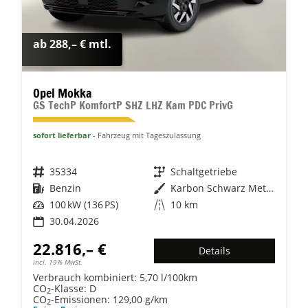
ab 288,– € mtl.
Opel Mokka
GS TechP KomfortP SHZ LHZ Kam PDC PrivG
sofort lieferbar
Fahrzeug mit Tageszulassung
Fahrzeugnr.
35334
Getriebe
Schaltgetriebe
Kraftstoff
Benzin
Außenfarbe
Karbon Schwarz Metallic
Leistung
100 kW (136 PS)
Kilometerstand
10 km
30.04.2026
22.816,– €
Details
incl. 19% MwSt.
Verbrauch kombiniert:
5,70 l/100km
CO
-Klasse:
D
2
CO
-Emissionen:
129,00 g/km
2