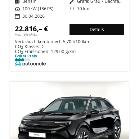
Kraftstoff
Benzin
Außenfarbe
Grafik Grau / Dachfarbe schwarz
Leistung
100 kW (136 PS)
Kilometerstand
10 km
30.04.2026
22.816,– €
Details
incl. 19% MwSt.
Verbrauch kombiniert:
5,70 l/100km
CO
-Klasse:
D
2
CO
-Emissionen:
129,00 g/km
2
Fairer Preis