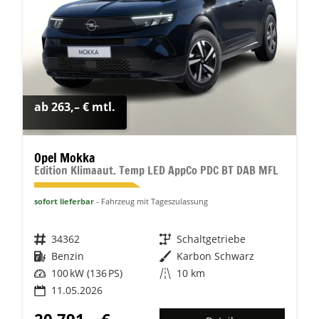
ab 263,– € mtl.
Opel Mokka
Edition Klimaaut. Temp LED AppCo PDC BT DAB MFL
sofort lieferbar
Fahrzeug mit Tageszulassung
Fahrzeugnr.
34362
Getriebe
Schaltgetriebe
Kraftstoff
Benzin
Außenfarbe
Karbon Schwarz
Leistung
100 kW (136 PS)
Kilometerstand
10 km
11.05.2026
20.791,– €