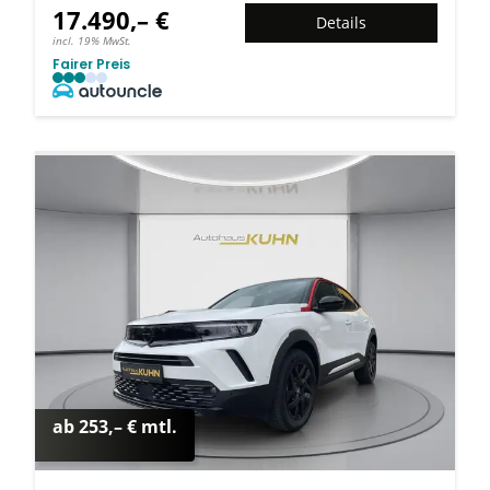
17.490,– €
Details
incl. 19% MwSt.
Fairer Preis
ab 253,– € mtl.