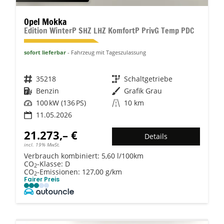
Opel Mokka
Edition WinterP SHZ LHZ KomfortP PrivG Temp PDC
sofort lieferbar
Fahrzeug mit Tageszulassung
Fahrzeugnr.
35218
Getriebe
Schaltgetriebe
Kraftstoff
Benzin
Außenfarbe
Grafik Grau
Leistung
100 kW (136 PS)
Kilometerstand
10 km
11.05.2026
21.273,– €
Details
incl. 19% MwSt.
Verbrauch kombiniert:
5,60 l/100km
CO
-Klasse:
D
2
CO
-Emissionen:
127,00 g/km
2
Fairer Preis