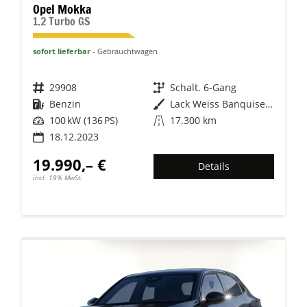
Opel Mokka
1.2 Turbo GS
sofort lieferbar
Gebrauchtwagen
Fahrzeugnr.
29908
Getriebe
Schalt. 6-Gang
Kraftstoff
Benzin
Außenfarbe
Lack Weiss Banquise/Typ Außenverkleidung Spiegel Flach Standard
Leistung
100 kW (136 PS)
Kilometerstand
17.300 km
18.12.2023
19.990,– €
Details
incl. 19% MwSt.