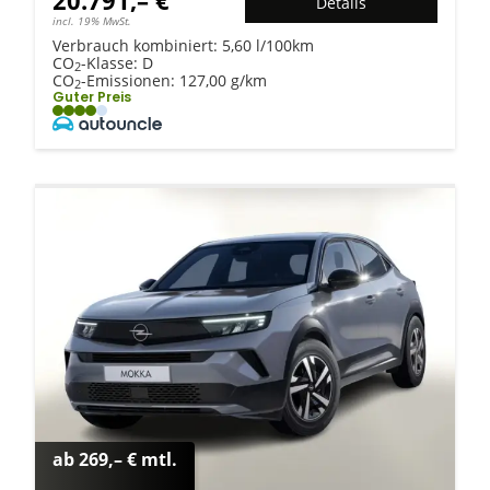
Details
incl. 19% MwSt.
Verbrauch kombiniert:
5,60 l/100km
CO
-Klasse:
D
2
CO
-Emissionen:
127,00 g/km
2
Guter Preis
ab 269,– € mtl.