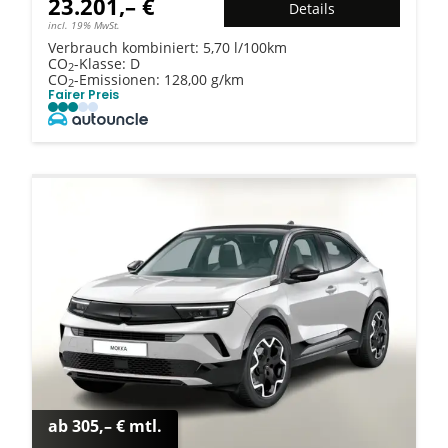
23.201,– €
Details
incl. 19% MwSt.
Verbrauch kombiniert:
5,70 l/100km
CO
-Klasse:
D
2
CO
-Emissionen:
128,00 g/km
2
Fairer Preis
ab 305,– € mtl.