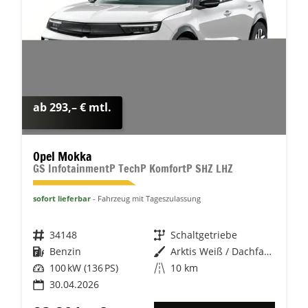
ab 293,– € mtl.
Opel Mokka
GS InfotainmentP TechP KomfortP SHZ LHZ
sofort lieferbar
Fahrzeug mit Tageszulassung
Fahrzeugnr.
34148
Getriebe
Schaltgetriebe
Kraftstoff
Benzin
Außenfarbe
Arktis Weiß / Dachfarbe schwarz
Leistung
100 kW (136 PS)
Kilometerstand
10 km
30.04.2026