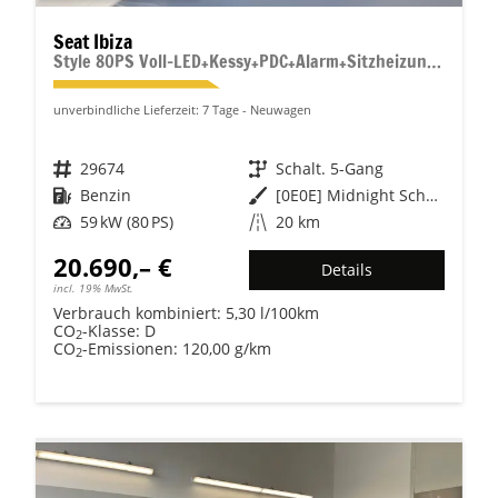
Seat Ibiza
Style 80PS Voll-LED+Kessy+PDC+Alarm+Sitzheizung+Kamera+App-Connect
unverbindliche Lieferzeit:
7 Tage
Neuwagen
Fahrzeugnr.
29674
Getriebe
Schalt. 5-Gang
Kraftstoff
Benzin
Außenfarbe
[0E0E] Midnight Schwarz Metallic
Leistung
59 kW (80 PS)
Kilometerstand
20 km
20.690,– €
Details
incl. 19% MwSt.
Verbrauch kombiniert:
5,30 l/100km
CO
-Klasse:
D
2
CO
-Emissionen:
120,00 g/km
2