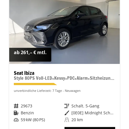
ab 261,– € mtl.
Seat Ibiza
Style 80PS Voll-LED+Kessy+PDC+Alarm+Sitzheizung+Kamera+App-Connect
unverbindliche Lieferzeit:
7 Tage
Neuwagen
Fahrzeugnr.
29673
Getriebe
Schalt. 5-Gang
Kraftstoff
Benzin
Außenfarbe
[0E0E] Midnight Schwarz Metallic
Leistung
59 kW (80 PS)
Kilometerstand
20 km