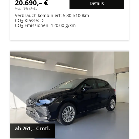
20.690,– €
Details
incl. 19% MwSt.
Verbrauch kombiniert:
5,30 l/100km
CO
-Klasse:
D
2
CO
-Emissionen:
120,00 g/km
2
ab 261,– € mtl.