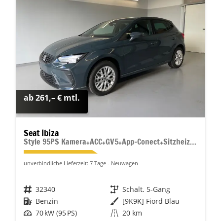
ab 261,– € mtl.
Seat Ibiza
Style 95PS Kamera+ACC+GV5+App-Conect+Sitzheizung+ParkPilot hinten
unverbindliche Lieferzeit:
7 Tage
Neuwagen
Fahrzeugnr.
32340
Getriebe
Schalt. 5-Gang
Kraftstoff
Benzin
Außenfarbe
[9K9K] Fiord Blau
Leistung
70 kW (95 PS)
Kilometerstand
20 km