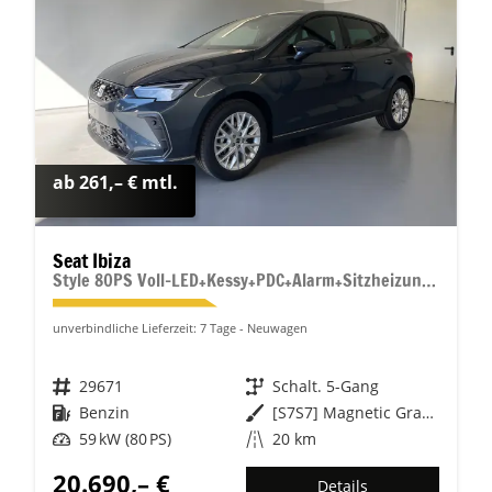
ab 261,– € mtl.
Seat Ibiza
Style 80PS Voll-LED+Kessy+PDC+Alarm+Sitzheizung+Kamera+App-Connect
unverbindliche Lieferzeit:
7 Tage
Neuwagen
Fahrzeugnr.
29671
Getriebe
Schalt. 5-Gang
Kraftstoff
Benzin
Außenfarbe
[S7S7] Magnetic Grau Metallic
Leistung
59 kW (80 PS)
Kilometerstand
20 km
20.690,– €
Details