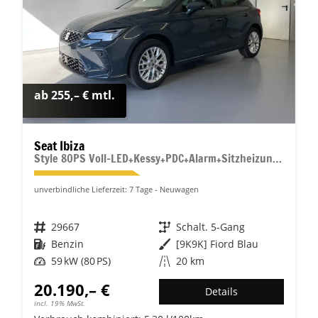
ab 255,– € mtl.
Seat Ibiza
Style 80PS Voll-LED+Kessy+PDC+Alarm+Sitzheizung+Kamera+App-Connect
unverbindliche Lieferzeit:
7 Tage
Neuwagen
Fahrzeugnr.
29667
Getriebe
Schalt. 5-Gang
Kraftstoff
Benzin
Außenfarbe
[9K9K] Fiord Blau
Leistung
59 kW (80 PS)
Kilometerstand
20 km
20.190,– €
Details
incl. 19% MwSt.