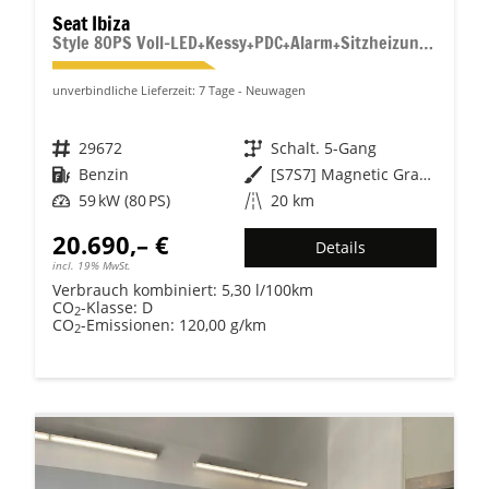
Seat Ibiza
Style 80PS Voll-LED+Kessy+PDC+Alarm+Sitzheizung+Kamera+App-Connect
unverbindliche Lieferzeit:
7 Tage
Neuwagen
Fahrzeugnr.
29672
Getriebe
Schalt. 5-Gang
Kraftstoff
Benzin
Außenfarbe
[S7S7] Magnetic Grau Metallic
Leistung
59 kW (80 PS)
Kilometerstand
20 km
20.690,– €
Details
incl. 19% MwSt.
Verbrauch kombiniert:
5,30 l/100km
CO
-Klasse:
D
2
CO
-Emissionen:
120,00 g/km
2