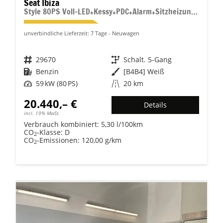
Seat Ibiza
Style 80PS Voll-LED+Kessy+PDC+Alarm+Sitzheizung+Kamera+App-Connect
unverbindliche Lieferzeit:
7 Tage
Neuwagen
Fahrzeugnr.
29670
Getriebe
Schalt. 5-Gang
Kraftstoff
Benzin
Außenfarbe
[B4B4] Weiß
Leistung
59 kW (80 PS)
Kilometerstand
20 km
20.440,– €
Details
incl. 19% MwSt.
Verbrauch kombiniert:
5,30 l/100km
CO
-Klasse:
D
2
CO
-Emissionen:
120,00 g/km
2