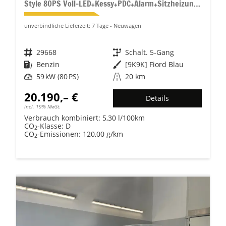
Style 80PS Voll-LED+Kessy+PDC+Alarm+Sitzheizung+Kamera+App-Connect
unverbindliche Lieferzeit:
7 Tage
Neuwagen
Fahrzeugnr.
29668
Getriebe
Schalt. 5-Gang
Kraftstoff
Benzin
Außenfarbe
[9K9K] Fiord Blau
Leistung
59 kW (80 PS)
Kilometerstand
20 km
20.190,– €
Details
incl. 19% MwSt.
Verbrauch kombiniert:
5,30 l/100km
CO
-Klasse:
D
2
CO
-Emissionen:
120,00 g/km
2