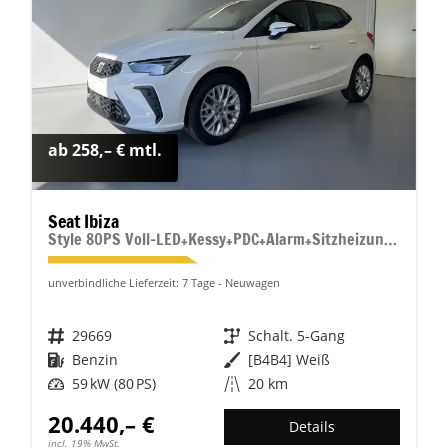
ab 258,– € mtl.
Seat Ibiza
Style 80PS Voll-LED+Kessy+PDC+Alarm+Sitzheizung+Kamera+App-Connect
unverbindliche Lieferzeit:
7 Tage
Neuwagen
Fahrzeugnr.
29669
Getriebe
Schalt. 5-Gang
Kraftstoff
Benzin
Außenfarbe
[B4B4] Weiß
Leistung
59 kW (80 PS)
Kilometerstand
20 km
20.440,– €
Details
incl. 19% MwSt.