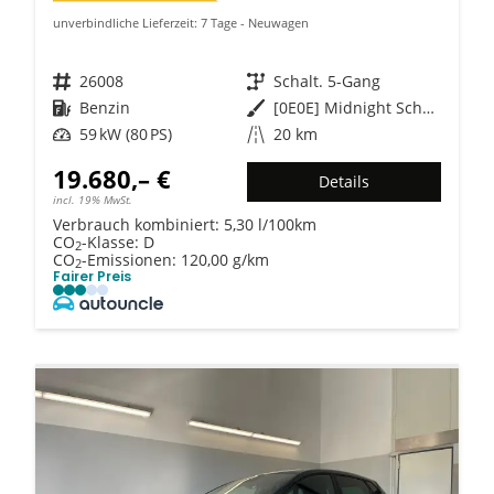
unverbindliche Lieferzeit:
7 Tage
Neuwagen
Fahrzeugnr.
26008
Getriebe
Schalt. 5-Gang
Kraftstoff
Benzin
Außenfarbe
[0E0E] Midnight Schwarz Metallic
Leistung
59 kW (80 PS)
Kilometerstand
20 km
19.680,– €
Details
incl. 19% MwSt.
Verbrauch kombiniert:
5,30 l/100km
CO
-Klasse:
D
2
CO
-Emissionen:
120,00 g/km
2
Fairer Preis