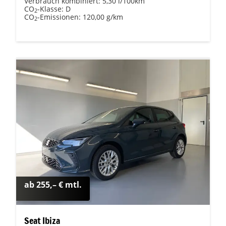
Verbrauch kombiniert:
5,30 l/100km
CO
-Klasse:
D
2
CO
-Emissionen:
120,00 g/km
2
ab 255,– € mtl.
Seat Ibiza