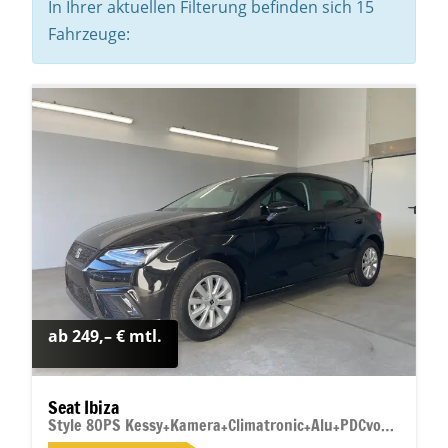
In Ihrer aktuellen Filterung befinden sich
15
Fahrzeuge:
ab 249,– € mtl.
Seat Ibiza
Style 80PS Kessy+Kamera+Climatronic+Alu+PDCvohi+Sitzheiz+App-Connect+DAB