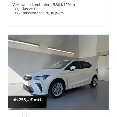
Verbrauch kombiniert:
5,30 l/100km
CO
-Klasse:
D
2
CO
-Emissionen:
120,00 g/km
2
ab 258,– € mtl.