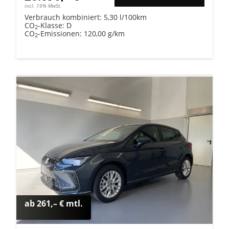
incl. 19% MwSt.
Verbrauch kombiniert:
5,30 l/100km
CO
-Klasse:
D
2
CO
-Emissionen:
120,00 g/km
2
ab 261,– € mtl.