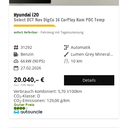
Hyundai i20
Select DCT Nav DigCo 16 CarPlay Kam PDC Temp
sofort lieferbar
Fahrzeug mit Tageszulassung
Fahrzeugnr.
31292
Getriebe
Automatik
Kraftstoff
Benzin
Außenfarbe
Lumen Grey Mineraleffekt
Leistung
66 kW (90 PS)
Kilometerstand
10 km
27.02.2026
20.040,– €
Details
incl. 19% MwSt.
Verbrauch kombiniert:
5,70 l/100km
CO
-Klasse:
D
2
CO
-Emissionen:
129,00 g/km
2
Guter Preis