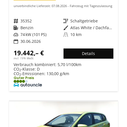
unverbindliche Lieferzeit:
07.08.2026
Fahrzeug mit Tageszulassung
Fahrzeugnr.
35352
Getriebe
Schaltgetriebe
Kraftstoff
Benzin
Außenfarbe
Atlas White / Dachfarbe in schwa
Leistung
74 kW (101 PS)
Kilometerstand
10 km
30.06.2026
19.442,– €
Details
incl. 19% MwSt.
Verbrauch kombiniert:
5,70 l/100km
CO
-Klasse:
D
2
CO
-Emissionen:
130,00 g/km
2
Guter Preis