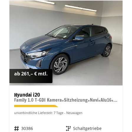
ab 261,– € mtl.
Hyundai i20
Family 1.0 T-GDI Kamera+Sitzheizung+Navi+Alu16+PDC+App-Connect
unverbindliche Lieferzeit:
7 Tage
Neuwagen
Fahrzeugnr.
30386
Getriebe
Schaltgetriebe