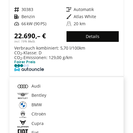
Fahrzeugnr.
30383
Getriebe
Automatik
Kraftstoff
Benzin
Außenfarbe
Atlas White
Leistung
66 kW (90 PS)
Kilometerstand
20 km
22.690,– €
Details
incl. 19% MwSt.
Verbrauch kombiniert:
5,70 l/100km
CO
-Klasse:
D
2
CO
-Emissionen:
129,00 g/km
2
Fairer Preis
Audi
Bentley
BMW
Citroën
Cupra
Fiat