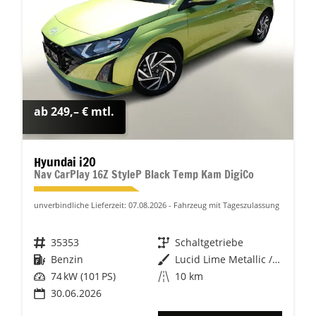
ab 249,– € mtl.
Hyundai i20
Nav CarPlay 16Z StyleP Black Temp Kam DigiCo
unverbindliche Lieferzeit:
07.08.2026
Fahrzeug mit Tageszulassung
Fahrzeugnr.
35353
Getriebe
Schaltgetriebe
Kraftstoff
Benzin
Außenfarbe
Lucid Lime Metallic / Dachfarbe
Leistung
74 kW (101 PS)
Kilometerstand
10 km
30.06.2026