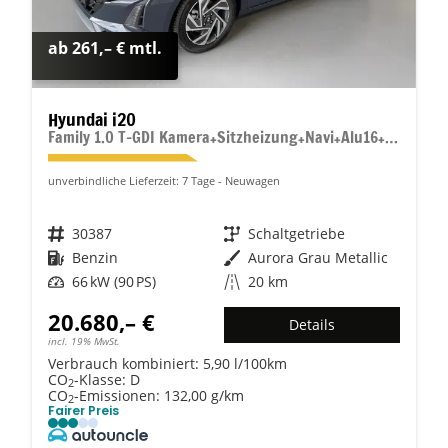
ab 261,– € mtl.
Hyundai i20
Family 1.0 T-GDI Kamera+Sitzheizung+Navi+Alu16+PDC+App-Connect
unverbindliche Lieferzeit:
7 Tage
Neuwagen
Fahrzeugnr.
30387
Getriebe
Schaltgetriebe
Kraftstoff
Benzin
Außenfarbe
Aurora Grau Metallic
Leistung
66 kW (90 PS)
Kilometerstand
20 km
20.680,– €
Details
incl. 19% MwSt.
Verbrauch kombiniert:
5,90 l/100km
CO
-Klasse:
D
2
CO
-Emissionen:
132,00 g/km
2
Fairer Preis