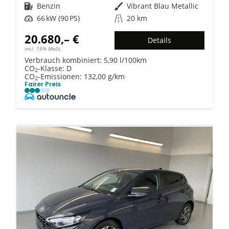
Kraftstoff
Benzin
Außenfarbe
Vibrant Blau Metallic
Leistung
66 kW (90 PS)
Kilometerstand
20 km
20.680,– €
Details
incl. 19% MwSt.
Verbrauch kombiniert:
5,90 l/100km
CO
-Klasse:
D
2
CO
-Emissionen:
132,00 g/km
2
Fairer Preis