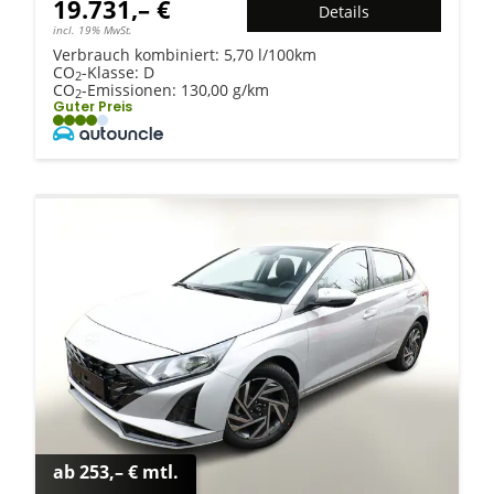
19.731,– €
Details
incl. 19% MwSt.
Verbrauch kombiniert:
5,70 l/100km
CO
-Klasse:
D
2
CO
-Emissionen:
130,00 g/km
2
Guter Preis
ab 253,– € mtl.