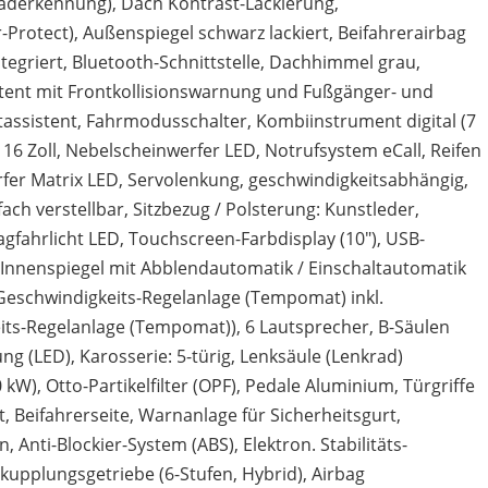
aderkennung), Dach Kontrast-Lackierung,
rotect), Außenspiegel schwarz lackiert, Beifahrerairbag
ntegriert, Bluetooth-Schnittstelle, Dachhimmel grau,
ent mit Frontkollisionswarnung und Fußgänger- und
assistent, Fahrmodusschalter, Kombiinstrument digital (7
 16 Zoll, Nebelscheinwerfer LED, Notrufsystem eCall, Reifen
fer Matrix LED, Servolenkung, geschwindigkeitsabhängig,
4-fach verstellbar, Sitzbezug / Polsterung: Kunstleder,
gfahrlicht LED, Touchscreen-Farbdisplay (10"), USB-
et (Innenspiegel mit Abblendautomatik / Einschaltautomatik
 Geschwindigkeits-Regelanlage (Tempomat) inkl.
ts-Regelanlage (Tempomat)), 6 Lautsprecher, B-Säulen
 (LED), Karosserie: 5-türig, Lenksäule (Lenkrad)
0 kW), Otto-Partikelfilter (OPF), Pedale Aluminium, Türgriffe
 Beifahrerseite, Warnanlage für Sicherheitsgurt,
 Anti-Blockier-System (ABS), Elektron. Stabilitäts-
upplungsgetriebe (6-Stufen, Hybrid), Airbag