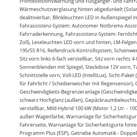
Frontkollisionswarnung und Fußgänger- und Fahrr
Wärmeschutzverglasung hinten abgedunkelt (Solar-P
deaktivierbar, Blinkleuchten LED in Außenspiegel i
Fahrassistenz-System: Autonomer Notbrems-Assist
Fahrraderkennung, Fahrassistenz-System: Fernlicht
Zoll), Leseleuchten LED vorn und hinten, LM-Felgen
195/55 R16, Reifendruck-Kontrollsystem, Scheinwer
Sitz vorn links 6-fach verstellbar, Sitz vorn rechts 
Sonnenblenden mit Spiegel, Steckdose 12V vorn, Ta
Schnittstelle vorn, Voll-LED (IntelliLux), Sicht-Pak
für Fahrlicht / Scheibenwischer mit Regensensor),
Geschwindigkeits-Begrenzeranlage (Geschwindigkei
schwarz Hochglanz (außen), Gepäckraumbeleuchtung
verstellbar, Mild-Hybrid 100 kW (Motor 1,2 Ltr. - 10
außen Wagenfarbe, Warnanlage für Sicherheitsgurt,
Fahrerseite, Warnanlage für Sicherheitsgurte hinten,
Programm Plus (ESP), Getriebe Automatik - Doppelk