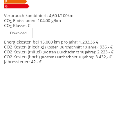
Verbrauch kombiniert:
4,60 l/100km
CO
-Emissionen:
104,00 g/km
2
CO
-Klasse:
C
2
Download
Energiekosten bei 15.000 km pro Jahr:
1.203,36 €
CO2 Kosten (niedrig)
:
936,- €
(Kosten Durchschnitt 10 Jahre)
CO2 Kosten (mittel)
:
2.223,- €
(Kosten Durchschnitt 10 Jahre)
CO2 Kosten (hoch)
:
3.432,- €
(Kosten Durchschnitt 10 Jahre)
Jahressteuer:
42,- €