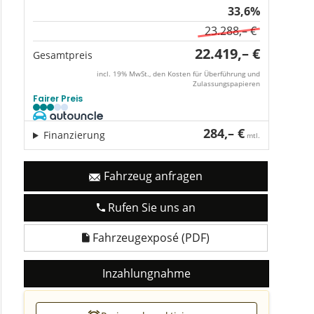
33,6%
23.288,– €
22.419,– €
Gesamtpreis
incl. 19% MwSt., den Kosten für Überführung und
Zulassungspapieren
Fairer Preis
284,– €
Finanzierung
mtl.
Fahrzeug anfragen
Rufen Sie uns an
Fahrzeugexposé (PDF)
Inzahlungnahme