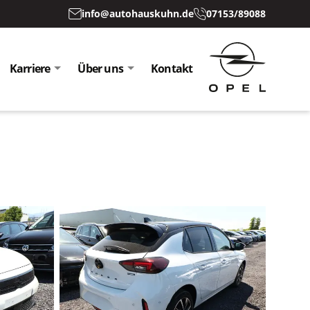
info@autohauskuhn.de
07153/89088
Karriere
Über uns
Kontakt