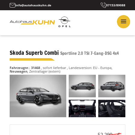
info@autohauskuhn.de
07153/89088
Skoda Superb Combi
Sportline 2.0 TSI 7-Gang-DSG 4x4
Fahrzeugnr.
:
31468
,
sofort lieferbar
, Landesversion: EU - Europa,
Neuwagen
, Zentrallager (extern)
52.290,– €