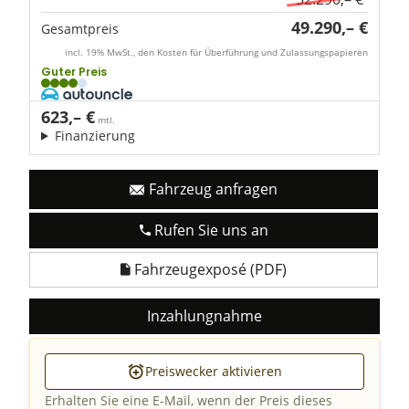
49.290,– €
Gesamtpreis
incl. 19% MwSt., den Kosten für Überführung und Zulassungspapieren
Guter Preis
623,– €
mtl.
Finanzierung
Fahrzeug anfragen
Rufen Sie uns an
Fahrzeugexposé (PDF)
Inzahlungnahme
Preiswecker aktivieren
Erhalten Sie eine E-Mail, wenn der Preis dieses