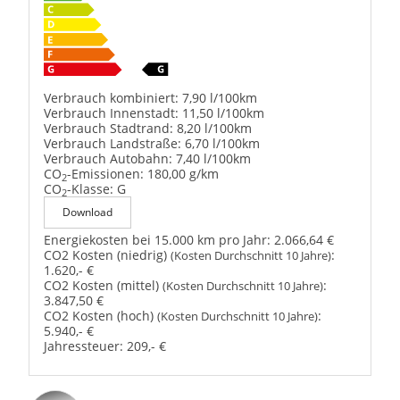
Verbrauch kombiniert:
7,90 l/100km
Verbrauch Innenstadt:
11,50 l/100km
Verbrauch Stadtrand:
8,20 l/100km
Verbrauch Landstraße:
6,70 l/100km
Verbrauch Autobahn:
7,40 l/100km
CO
-Emissionen:
180,00 g/km
2
CO
-Klasse:
G
2
Download
Energiekosten bei 15.000 km pro Jahr:
2.066,64 €
CO2 Kosten (niedrig)
:
(Kosten Durchschnitt 10 Jahre)
1.620,- €
CO2 Kosten (mittel)
:
(Kosten Durchschnitt 10 Jahre)
3.847,50 €
CO2 Kosten (hoch)
:
(Kosten Durchschnitt 10 Jahre)
5.940,- €
Jahressteuer:
209,- €