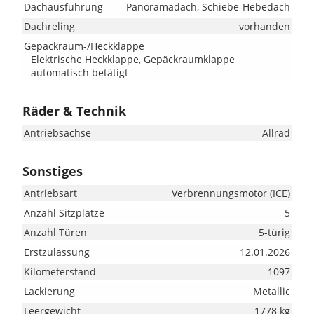
Dachausführung
Panoramadach, Schiebe-Hebedach
Dachreling
vorhanden
Gepäckraum-/Heckklappe
Elektrische Heckklappe, Gepäckraumklappe
automatisch betätigt
Räder & Technik
Antriebsachse
Allrad
Sonstiges
Antriebsart
Verbrennungsmotor (ICE)
Anzahl Sitzplätze
5
Anzahl Türen
5-türig
Erstzulassung
12.01.2026
Kilometerstand
1097
Lackierung
Metallic
Leergewicht
1778 kg