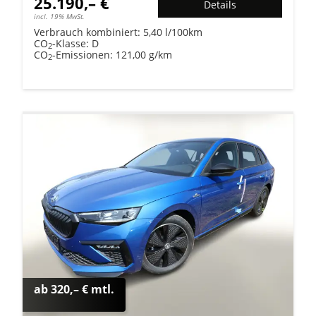
25.190,– €
Details
incl. 19% MwSt.
Verbrauch kombiniert:
5,40 l/100km
CO
-Klasse:
D
2
CO
-Emissionen:
121,00 g/km
2
ab 320,– € mtl.