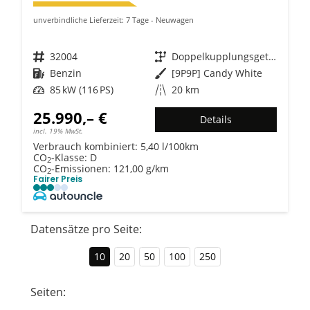
unverbindliche Lieferzeit:
7 Tage
Neuwagen
Fahrzeugnr.
32004
Getriebe
Doppelkupplungsgetriebe (DSG)
Kraftstoff
Benzin
Außenfarbe
[9P9P] Candy White
Leistung
85 kW (116 PS)
Kilometerstand
20 km
25.990,– €
Details
incl. 19% MwSt.
Verbrauch kombiniert:
5,40 l/100km
CO
-Klasse:
D
2
CO
-Emissionen:
121,00 g/km
2
Fairer Preis
Datensätze pro Seite:
10
20
50
100
250
Seiten: