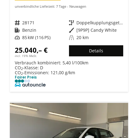
unverbindliche Lieferzeit:
7 Tage
Neuwagen
Fahrzeugnr.
28171
Getriebe
Doppelkupplungsgetriebe (DSG)
Kraftstoff
Benzin
Außenfarbe
[9P9P] Candy White
Leistung
85 kW (116 PS)
Kilometerstand
20 km
25.040,– €
Details
incl. 19% MwSt.
Verbrauch kombiniert:
5,40 l/100km
CO
-Klasse:
D
2
CO
-Emissionen:
121,00 g/km
2
Fairer Preis