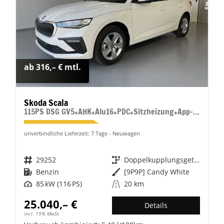
ab 316,– € mtl.
Skoda Scala
115PS DSG GV5+AHK+Alu16+PDC+Sitzheizung+App-Connect
unverbindliche Lieferzeit:
7 Tage
Neuwagen
Fahrzeugnr.
29252
Getriebe
Doppelkupplungsgetriebe (DSG)
Kraftstoff
Benzin
Außenfarbe
[9P9P] Candy White
Leistung
85 kW (116 PS)
Kilometerstand
20 km
25.040,– €
Details
incl. 19% MwSt.