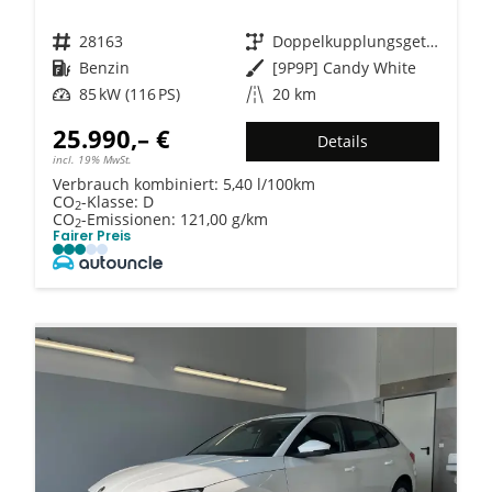
Fahrzeugnr.
28163
Getriebe
Doppelkupplungsgetriebe (DSG)
Kraftstoff
Benzin
Außenfarbe
[9P9P] Candy White
Leistung
85 kW (116 PS)
Kilometerstand
20 km
25.990,– €
Details
incl. 19% MwSt.
Verbrauch kombiniert:
5,40 l/100km
CO
-Klasse:
D
2
CO
-Emissionen:
121,00 g/km
2
Fairer Preis