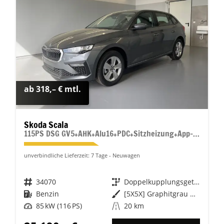
ab 318,– € mtl.
Skoda Scala
115PS DSG GV5+AHK+Alu16+PDC+Sitzheizung+App-Connect
unverbindliche Lieferzeit:
7 Tage
Neuwagen
Fahrzeugnr.
34070
Getriebe
Doppelkupplungsgetriebe (DSG)
Kraftstoff
Benzin
Außenfarbe
[5X5X] Graphitgrau Metallic
Leistung
85 kW (116 PS)
Kilometerstand
20 km