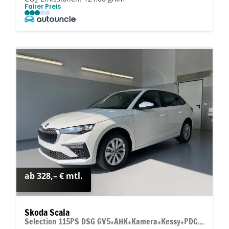
2
Fairer Preis
ab 328,– € mtl.
Skoda Scala
Selection 115PS DSG GV5+AHK+Kamera+Kessy+PDC+Sitzheiz+Alu16+Climatronic