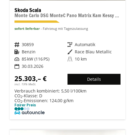
Skoda Scala
Monte Carlo DSG MonteC Pano Matrix Kam Kessy SHZ eHK
sofort lieferbar
Fahrzeug mit Tageszulassung
Fahrzeugnr.
30859
Getriebe
Automatik
Kraftstoff
Benzin
Außenfarbe
Race Blau Metallic
Leistung
85 kW (116 PS)
Kilometerstand
10 km
30.03.2026
25.303,– €
Details
incl. 19% MwSt.
Verbrauch kombiniert:
5,50 l/100km
CO
-Klasse:
D
2
CO
-Emissionen:
124,00 g/km
2
Fairer Preis