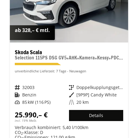
ab 328,– € mtl.
Skoda Scala
Selection 115PS DSG GV5+AHK+Kamera+Kessy+PDC+Sitzheiz+Alu16+Climatronic
unverbindliche Lieferzeit:
7 Tage
Neuwagen
Fahrzeugnr.
32003
Getriebe
Doppelkupplungsgetriebe (DSG)
Kraftstoff
Benzin
Außenfarbe
[9P9P] Candy White
Leistung
85 kW (116 PS)
Kilometerstand
20 km
25.990,– €
Details
incl. 19% MwSt.
Verbrauch kombiniert:
5,40 l/100km
CO
-Klasse:
D
2
CO
-Emissionen:
121,00 g/km