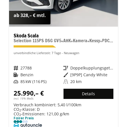
ab 328,– € mtl.
Skoda Scala
Selection 115PS DSG GV5+AHK+Kamera+Kessy+PDC+Sitzheiz+Alu16+Climatronic
unverbindliche Lieferzeit:
7 Tage
Neuwagen
Fahrzeugnr.
27788
Getriebe
Doppelkupplungsgetriebe (DSG)
Kraftstoff
Benzin
Außenfarbe
[9P9P] Candy White
Leistung
85 kW (116 PS)
Kilometerstand
20 km
25.990,– €
Details
incl. 19% MwSt.
Verbrauch kombiniert:
5,40 l/100km
CO
-Klasse:
D
2
CO
-Emissionen:
121,00 g/km
2
Fairer Preis