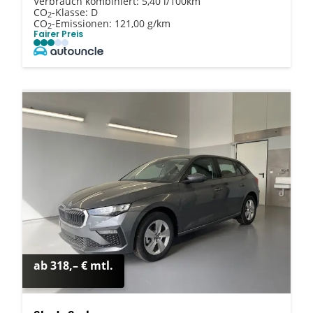
Verbrauch kombiniert:
5,40 l/100km
CO
-Klasse:
D
2
CO
-Emissionen:
121,00 g/km
2
Fairer Preis
ab 318,– € mtl.