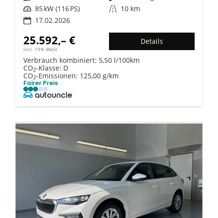
Leistung
85 kW (116 PS)
Kilometerstand
10 km
17.02.2026
25.592,– €
Details
incl. 19% MwSt.
Verbrauch kombiniert:
5,50 l/100km
CO
-Klasse:
D
2
CO
-Emissionen:
125,00 g/km
2
Fairer Preis