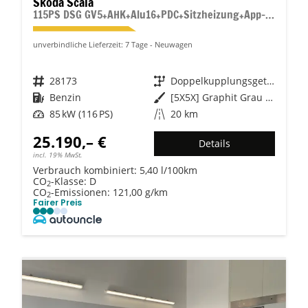
Skoda Scala
115PS DSG GV5+AHK+Alu16+PDC+Sitzheizung+App-Connect
unverbindliche Lieferzeit:
7 Tage
Neuwagen
Fahrzeugnr.
28173
Getriebe
Doppelkupplungsgetriebe (DSG)
Kraftstoff
Benzin
Außenfarbe
[5X5X] Graphit Grau Metallic
Leistung
85 kW (116 PS)
Kilometerstand
20 km
25.190,– €
Details
incl. 19% MwSt.
Verbrauch kombiniert:
5,40 l/100km
CO
-Klasse:
D
2
CO
-Emissionen:
121,00 g/km
2
Fairer Preis