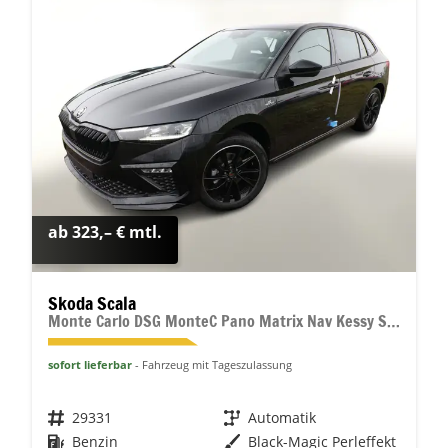
ab 323,– € mtl.
Skoda Scala
Monte Carlo DSG MonteC Pano Matrix Nav Kessy SHZ Kam
sofort lieferbar
Fahrzeug mit Tageszulassung
Fahrzeugnr.
29331
Getriebe
Automatik
Kraftstoff
Benzin
Außenfarbe
Black-Magic Perleffekt