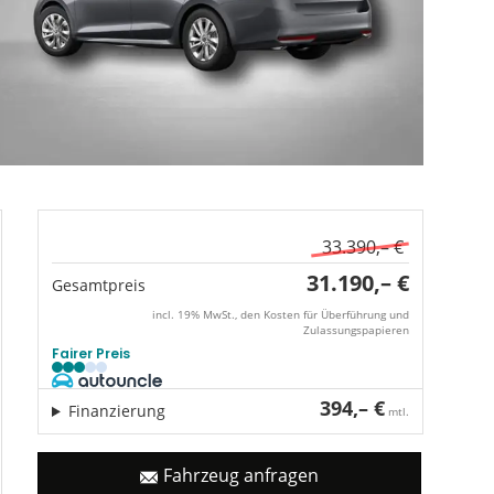
33.390,– €
31.190,– €
Gesamtpreis
incl. 19% MwSt., den Kosten für Überführung und
Zulassungspapieren
Fairer Preis
394,– €
Finanzierung
mtl.
Fahrzeug anfragen