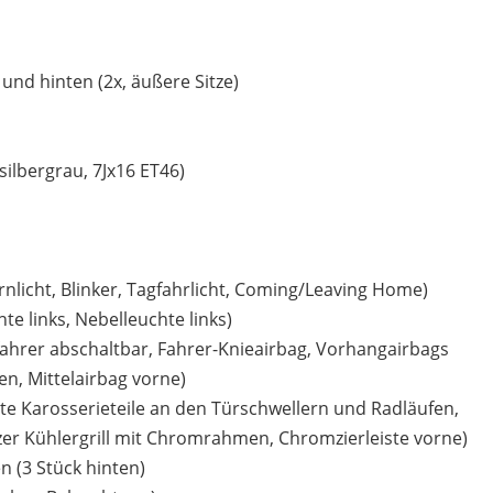
und hinten (2x, äußere Sitze)
silbergrau, 7Jx16 ET46)
nlicht, Blinker, Tagfahrlicht, Coming/Leaving Home)
te links, Nebelleuchte links)
ifahrer abschaltbar, Fahrer-Knieairbag, Vorhangairbags
en, Mittelairbag vorne)
erte Karosserieteile an den Türschwellern und Radläufen,
zer Kühlergrill mit Chromrahmen, Chromzierleiste vorne)
 (3 Stück hinten)