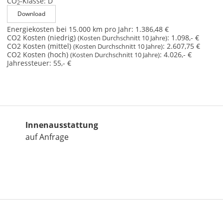
CO
-Klasse:
D
2
Download
Energiekosten bei 15.000 km pro Jahr:
1.386,48 €
CO2 Kosten (niedrig)
:
1.098,- €
(Kosten Durchschnitt 10 Jahre)
CO2 Kosten (mittel)
:
2.607,75 €
(Kosten Durchschnitt 10 Jahre)
CO2 Kosten (hoch)
:
4.026,- €
(Kosten Durchschnitt 10 Jahre)
Jahressteuer:
55,- €
Innenausstattung
auf Anfrage