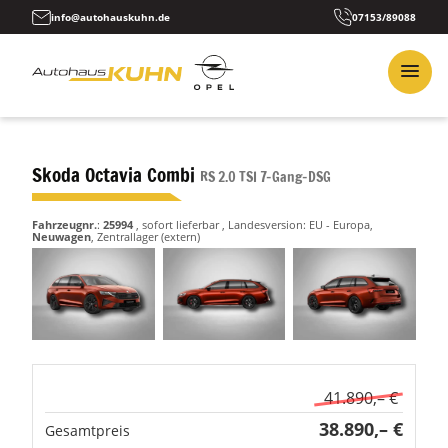
info@autohauskuhn.de
07153/89088
Skoda Octavia Combi
RS 2.0 TSI 7-Gang-DSG
Fahrzeugnr.
:
25994
,
sofort lieferbar
, Landesversion: EU - Europa,
Neuwagen
, Zentrallager (extern)
41.890,– €
38.890,– €
Gesamtpreis