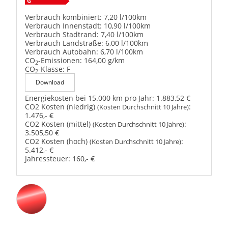
Verbrauch kombiniert:
7,20 l/100km
Verbrauch Innenstadt:
10,90 l/100km
Verbrauch Stadtrand:
7,40 l/100km
Verbrauch Landstraße:
6,00 l/100km
Verbrauch Autobahn:
6,70 l/100km
CO
-Emissionen:
164,00 g/km
2
CO
-Klasse:
F
2
Download
Energiekosten bei 15.000 km pro Jahr:
1.883,52 €
CO2 Kosten (niedrig)
:
(Kosten Durchschnitt 10 Jahre)
1.476,- €
CO2 Kosten (mittel)
:
(Kosten Durchschnitt 10 Jahre)
3.505,50 €
CO2 Kosten (hoch)
:
(Kosten Durchschnitt 10 Jahre)
5.412,- €
Jahressteuer:
160,- €