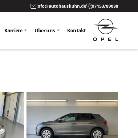
info@autohauskuhn.de
07153/89088
Karriere
Über uns
Kontakt