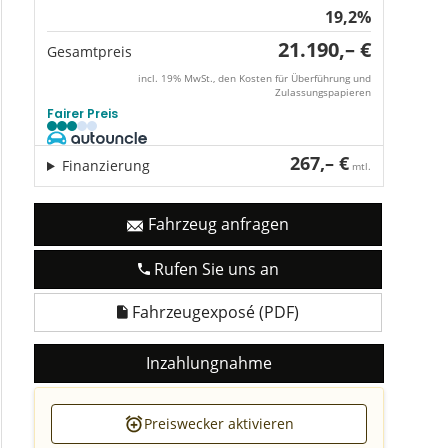
19,2%
21.190,– €
Gesamtpreis
incl. 19% MwSt., den Kosten für Überführung und
Zulassungspapieren
Fairer Preis
267,– €
Finanzierung
mtl.
Fahrzeug anfragen
Rufen Sie uns an
Fahrzeugexposé (PDF)
Inzahlungnahme
Preiswecker aktivieren