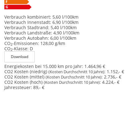
Verbrauch kombiniert:
5,60 l/100km
Verbrauch Innenstadt:
6,90 l/100km
Verbrauch Stadtrand:
5,40 l/100km
Verbrauch Landstraße:
4,90 l/100km
Verbrauch Autobahn:
6,00 l/100km
CO
-Emissionen:
128,00 g/km
2
CO
-Klasse:
D
2
Download
Energiekosten bei 15.000 km pro Jahr:
1.464,96 €
CO2 Kosten (niedrig)
:
1.152,- €
(Kosten Durchschnitt 10 Jahre)
CO2 Kosten (mittel)
:
2.736,- €
(Kosten Durchschnitt 10 Jahre)
CO2 Kosten (hoch)
:
4.224,- €
(Kosten Durchschnitt 10 Jahre)
Jahressteuer:
89,- €