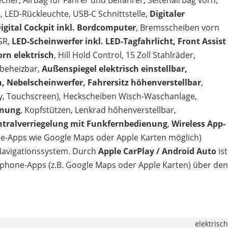
echer, Airbag für Fahrer und Beifahrer, Seitenairbag vorn,
, LED-Rückleuchte, USB-C Schnittstelle,
Digitaler
gital Cockpit inkl. Bordcomputer
, Bremsscheiben vorn
SR,
LED-Scheinwerfer inkl. LED-Tagfahrlicht, Front Assist
rn elektrisch
, Hill Hold Control, 15 Zoll Stahlräder,
 beheizbar,
Außenspiegel elektrisch einstellbar,
h, Nebelscheinwerfer, Fahrersitz höhenverstellbar
,
y, Touchscreen), Heckscheiben Wisch-Waschanlage,
nnung
, Kopfstützen, Lenkrad höhenverstellbar,
ntralverriegelung mit Funkfernbedienung
,
Wireless App-
-Apps wie Google Maps oder Apple Karten möglich)
 Navigationssystem. Durch
Apple CarPlay / Android Auto
ist
phone-Apps (z.B. Google Maps oder Apple Karten) über den
elektrisch