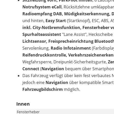
Sitzheizung vorn, ParkPilot hinten
, 6 Lautspr
Notrufsystem eCall
, Rücksitzlehne umklappbar
Radioempfang DAB, Müdigkeitserkennung, Di
und hinten,
Easy Start
(Startknopf), ESC, ABS, A
inkl. City-Notbremsfunktion, Fensterheber vo
Spurhalteassistent
"Lane Assist", Heckscheibe
Lichtsensor, Freisprecheinrichtung Bluetoot
Servolenkung,
Radio Infotainment
(Farbdispla
Reifendruckkontrolle, Verkehrszeichenerke
Wegfahrsperre, Dreipunkt-Sicherheitsgurte,
Ze
Connect
(
Navigation
bequem über Smartphone
Das Fahrzeug verfügt über kein fest verbautes
jedoch eine
Navigation
über kompatible Smart
Fahrzeugbildschirm
möglich.
Innen
Fensterheber