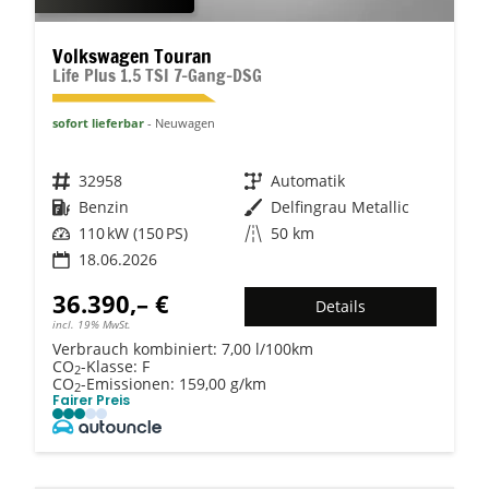
Volkswagen Touran
Life Plus 1.5 TSI 7-Gang-DSG
sofort lieferbar
Neuwagen
Fahrzeugnr.
32958
Getriebe
Automatik
Kraftstoff
Benzin
Außenfarbe
Delfingrau Metallic
Leistung
110 kW (150 PS)
Kilometerstand
50 km
18.06.2026
36.390,– €
Details
incl. 19% MwSt.
Verbrauch kombiniert:
7,00 l/100km
CO
-Klasse:
F
2
CO
-Emissionen:
159,00 g/km
2
Fairer Preis