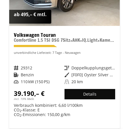
ab 495,– € mtl.
Volkswagen Touran
Comfortline 1.5 TSI DSG 7Sitz+AHK+IQ.Light+Kamera+Navi+eHeck+Keyless+Sitzheiz
unverbindliche Lieferzeit:
7 Tage
Neuwagen
Fahrzeugnr.
29312
Getriebe
Doppelkupplungsgetriebe (DSG)
Kraftstoff
Benzin
Außenfarbe
[F0F0] Oyster Silver Metallic
Leistung
110 kW (150 PS)
Kilometerstand
20 km
39.190,– €
Details
incl. 19% MwSt.
Verbrauch kombiniert:
6,60 l/100km
CO
-Klasse:
E
2
CO
-Emissionen:
150,00 g/km
2