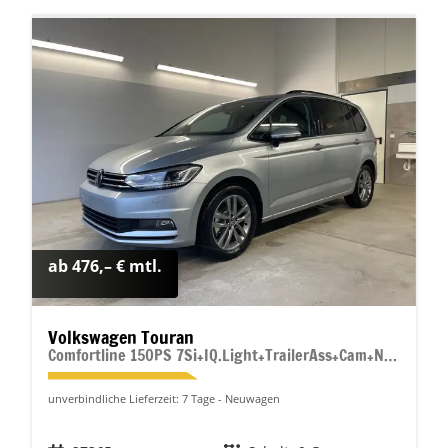
ab 476,– € mtl.
Volkswagen Touran
Comfortline 150PS 7Si+IQ.Light+TrailerAss+Cam+Navi+Kamera+Alarm+Kessy+App-Connect
unverbindliche Lieferzeit:
7 Tage
Neuwagen