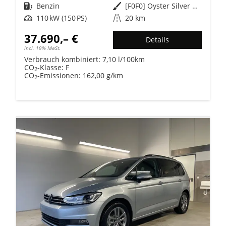
Kraftstoff
Benzin
Außenfarbe
[F0F0] Oyster Silver Metallic
Leistung
110 kW (150 PS)
Kilometerstand
20 km
37.690,– €
Details
incl. 19% MwSt.
Verbrauch kombiniert:
7,10 l/100km
CO
-Klasse:
F
2
CO
-Emissionen:
162,00 g/km
2