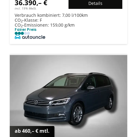
36.390,– €
Details
incl. 19% MwSt.
Verbrauch kombiniert:
7,00 l/100km
CO
-Klasse:
F
2
CO
-Emissionen:
159,00 g/km
2
Fairer Preis
ab 460,– € mtl.