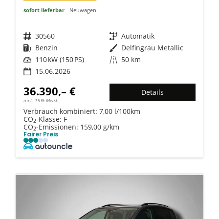
sofort lieferbar
Neuwagen
Fahrzeugnr.
30560
Getriebe
Automatik
Kraftstoff
Benzin
Außenfarbe
Delfingrau Metallic
Leistung
110 kW (150 PS)
Kilometerstand
50 km
15.06.2026
36.390,– €
Details
incl. 19% MwSt.
Verbrauch kombiniert:
7,00 l/100km
CO
-Klasse:
F
2
CO
-Emissionen:
159,00 g/km
2
Fairer Preis