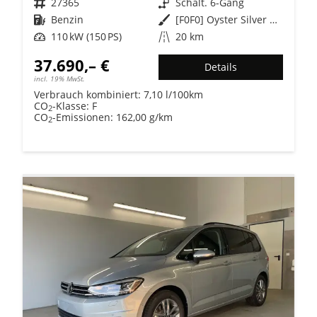
Fahrzeugnr.
27365
Getriebe
Schalt. 6-Gang
Kraftstoff
Benzin
Außenfarbe
[F0F0] Oyster Silver Metallic
Leistung
110 kW (150 PS)
Kilometerstand
20 km
37.690,– €
Details
incl. 19% MwSt.
Verbrauch kombiniert:
7,10 l/100km
CO
-Klasse:
F
2
CO
-Emissionen:
162,00 g/km
2