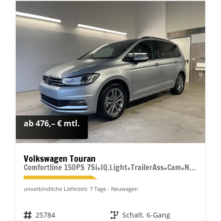
ab 476,– € mtl.
Volkswagen Touran
Comfortline 150PS 7Si+IQ.Light+TrailerAss+Cam+Navi+Kamera+Alarm+Kessy+App-Connect
unverbindliche Lieferzeit:
7 Tage
Neuwagen
Fahrzeugnr.
25784
Getriebe
Schalt. 6-Gang