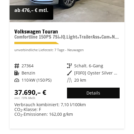
ab 476,– € mtl.
Volkswagen Touran
Comfortline 150PS 7Si+IQ.Light+TrailerAss+Cam+Navi+Kamera+Alarm+Kessy+App-Connect
unverbindliche Lieferzeit:
7 Tage
Neuwagen
Fahrzeugnr.
27364
Getriebe
Schalt. 6-Gang
Kraftstoff
Benzin
Außenfarbe
[F0F0] Oyster Silver Metallic
Leistung
110 kW (150 PS)
Kilometerstand
20 km
37.690,– €
Details
incl. 19% MwSt.
Verbrauch kombiniert:
7,10 l/100km
CO
-Klasse:
F
2
CO
-Emissionen:
162,00 g/km
2