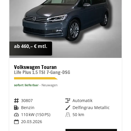
ab 460,– € mtl.
Volkswagen Touran
Life Plus 1.5 TSI 7-Gang-DSG
sofort lieferbar
Neuwagen
Fahrzeugnr.
30807
Getriebe
Automatik
Kraftstoff
Benzin
Außenfarbe
Delfingrau Metallic
Leistung
110 kW (150 PS)
Kilometerstand
50 km
20.03.2026