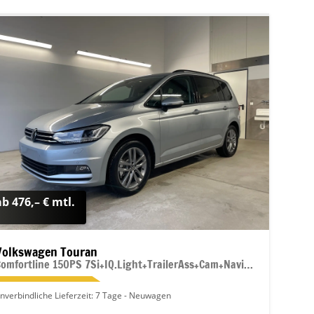
ab 476,– € mtl.
Volkswagen Touran
Comfortline 150PS 7Si+IQ.Light+TrailerAss+Cam+Navi+Kamera+Alarm+Kessy+App-Connect
nverbindliche Lieferzeit:
7 Tage
Neuwagen