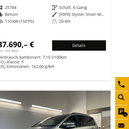
Fahrzeugnr.
25784
Getriebe
Schalt. 6-Gang
Kraftstoff
Benzin
Außenfarbe
[F0F0] Oyster Silver Metallic
Leistung
110 kW (150 PS)
Kilometerstand
20 km
37.690,– €
Details
ncl. 19% MwSt.
Verbrauch kombiniert:
7,10 l/100km
CO
-Klasse:
F
2
CO
-Emissionen:
162,00 g/km
2
0