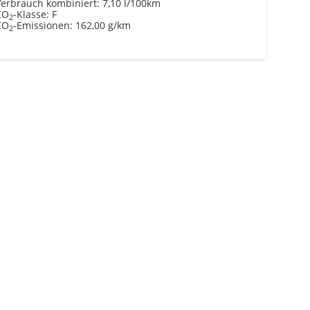
Verbrauch kombiniert:
7,10 l/100km
CO
-Klasse:
F
2
CO
-Emissionen:
162,00 g/km
2