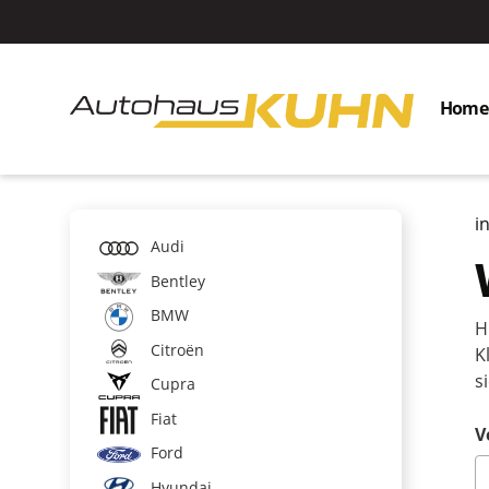
Home
i
Audi
Bentley
BMW
H
Citroën
K
s
Cupra
Fiat
V
Ford
Hyundai