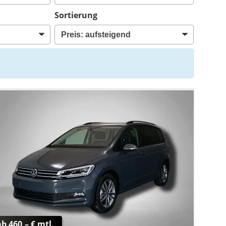
Sortierung
ab 460,– € mtl.