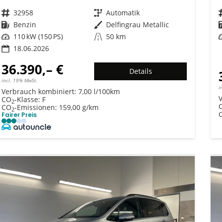
Fahrzeugnr.
32958
Getriebe
Automatik
Kraftstoff
Benzin
Außenfarbe
Delfingrau Metallic
Leistung
110 kW (150 PS)
Kilometerstand
50 km
18.06.2026
36.390,– €
Details
incl. 19% MwSt.
i
Verbrauch kombiniert:
7,00 l/100km
CO
-Klasse:
F
2
CO
-Emissionen:
159,00 g/km
2
Fairer Preis