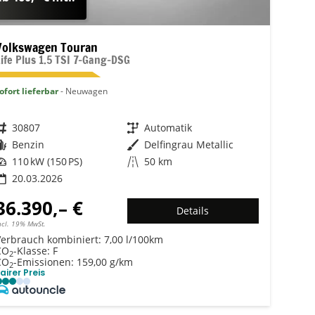
Volkswagen Touran
Life Plus 1.5 TSI 7-Gang-DSG
ofort lieferbar
Neuwagen
Fahrzeugnr.
30807
Getriebe
Automatik
Kraftstoff
Benzin
Außenfarbe
Delfingrau Metallic
Leistung
110 kW (150 PS)
Kilometerstand
50 km
20.03.2026
36.390,– €
Details
ncl. 19% MwSt.
Verbrauch kombiniert:
7,00 l/100km
CO
-Klasse:
F
2
CO
-Emissionen:
159,00 g/km
2
airer Preis