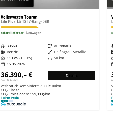
Volkswagen Touran
Life Plus 1.5 TSI 7-Gang-DSG
sofort lieferbar
Neuwagen
s
Fahrzeugnr.
30560
Getriebe
Automatik
Kraftstoff
Benzin
Außenfarbe
Delfingrau Metallic
Leistung
110 kW (150 PS)
Kilometerstand
50 km
15.06.2026
36.390,– €
Details
incl. 19% MwSt.
i
Verbrauch kombiniert:
7,00 l/100km
CO
-Klasse:
F
2
CO
-Emissionen:
159,00 g/km
2
Fairer Preis
F