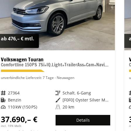
ab 476,– € mtl.
Volkswagen Touran
Comfortline 150PS 7Si+IQ.Light+TrailerAss+Cam+Navi+Kamera+Alarm+Kessy+App-Connect
unverbindliche Lieferzeit:
7 Tage
Neuwagen
u
Fahrzeugnr.
27364
Getriebe
Schalt. 6-Gang
Kraftstoff
Benzin
Außenfarbe
[F0F0] Oyster Silver Metallic
Leistung
110 kW (150 PS)
Kilometerstand
20 km
37.690,– €
Details
incl. 19% MwSt.
i