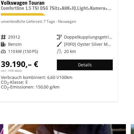
Volkswagen Touran
Comfortline 1.5 TSI DSG 7Sitz+AHK+IQ.Light+Kamera+Navi+eHeck+Keyless+Sitzheiz
unverbindliche Lieferzeit:
7 Tage
Neuwagen
Fahrzeugnr.
29312
Getriebe
Doppelkupplungsgetriebe (DSG)
Kraftstoff
Benzin
Außenfarbe
[F0F0] Oyster Silver Metallic
Leistung
110 kW (150 PS)
Kilometerstand
20 km
39.190,– €
Details
incl. 19% MwSt.
Verbrauch kombiniert:
6,60 l/100km
CO
-Klasse:
E
2
CO
-Emissionen:
150,00 g/km
2