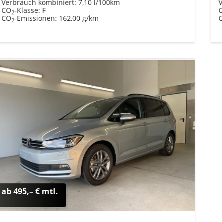
Verbrauch kombiniert:
7,10 l/100km
CO
-Klasse:
F
2
CO
-Emissionen:
162,00 g/km
2
ab 495,– € mtl.