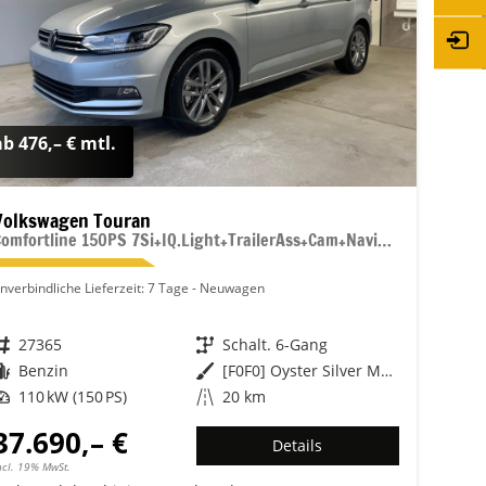
ab 476,– € mtl.
Volkswagen Touran
Comfortline 150PS 7Si+IQ.Light+TrailerAss+Cam+Navi+Kamera+Alarm+Kessy+App-Connect
nverbindliche Lieferzeit:
7 Tage
Neuwagen
Fahrzeugnr.
27365
Getriebe
Schalt. 6-Gang
Kraftstoff
Benzin
Außenfarbe
[F0F0] Oyster Silver Metallic
Leistung
110 kW (150 PS)
Kilometerstand
20 km
37.690,– €
Details
ncl. 19% MwSt.