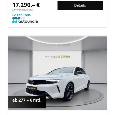
17.290,– €
Details
Differenzbesteuert
Fairer Preis
ab 277,– € mtl.