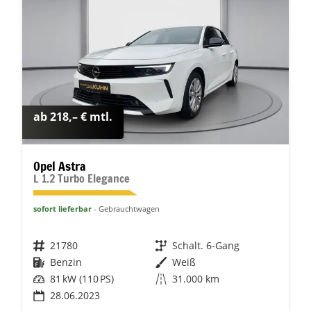
ab 218,– € mtl.
Opel Astra
L 1.2 Turbo Elegance
sofort lieferbar
Gebrauchtwagen
Fahrzeugnr.
21780
Getriebe
Schalt. 6-Gang
Kraftstoff
Benzin
Außenfarbe
Weiß
Leistung
81 kW (110 PS)
Kilometerstand
31.000 km
28.06.2023