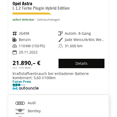
Opel Astra
L 1.2 Turbo Plugin Hybrid Edition
sofort lieferbar
Gebrauchtwagen
Fahrzeugnr.
26498
Getriebe
Autom. 8-Gang
Kraftstoff
Benzin
Außenfarbe
Jade Weiss/Arktis Weiss
Leistung
110 kW (150 PS)
Kilometerstand
31.600 km
29.11.2022
21.890,– €
Details
incl. 19% MwSt.
Kraftstoffverbrauch bei entladener Batterie
kombiniert:
5,60 l/100km
Fairer Preis
Audi
Bentley