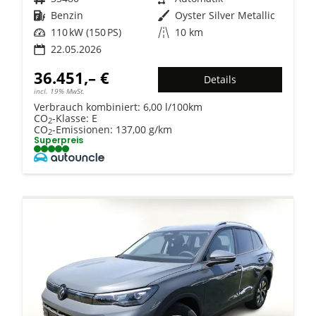
Kraftstoff
Benzin
Außenfarbe
Oyster Silver Metallic
Leistung
110 kW (150 PS)
Kilometerstand
10 km
22.05.2026
36.451,– €
Details
incl. 19% MwSt.
Verbrauch kombiniert:
6,00 l/100km
CO
-Klasse:
E
2
CO
-Emissionen:
137,00 g/km
2
Superpreis