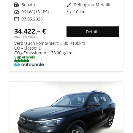
Kraftstoff
Benzin
Außenfarbe
Delfingrau Metallic
Leistung
96 kW (131 PS)
Kilometerstand
10 km
07.05.2026
34.422,– €
Details
incl. 19% MwSt.
Verbrauch kombiniert:
5,80 l/100km
CO
-Klasse:
D
2
CO
-Emissionen:
133,00 g/km
2
Superpreis