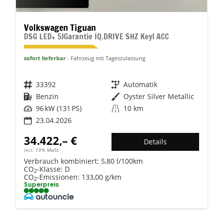
Volkswagen Tiguan
DSG LED+ 5JGarantie IQ.DRIVE SHZ Keyl ACC
sofort lieferbar
Fahrzeug mit Tageszulassung
Fahrzeugnr.
33392
Getriebe
Automatik
Kraftstoff
Benzin
Außenfarbe
Oyster Silver Metallic
Leistung
96 kW (131 PS)
Kilometerstand
10 km
23.04.2026
34.422,– €
Details
incl. 19% MwSt.
Verbrauch kombiniert:
5,80 l/100km
CO
-Klasse:
D
2
CO
-Emissionen:
133,00 g/km
2
Superpreis