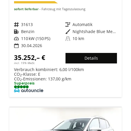
sofort lieferbar
Fahrzeug mit Tageszulassung
Fahrzeugnr.
31613
Getriebe
Automatik
Kraftstoff
Benzin
Außenfarbe
Nightshade Blue Metallic
Leistung
110 kW (150 PS)
Kilometerstand
10 km
30.04.2026
35.252,– €
Details
incl. 19% MwSt.
Verbrauch kombiniert:
6,00 l/100km
CO
-Klasse:
E
2
CO
-Emissionen:
137,00 g/km
2
Superpreis