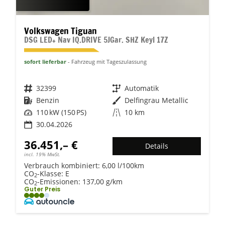
Volkswagen Tiguan
DSG LED+ Nav IQ.DRIVE 5JGar. SHZ Keyl 17Z
sofort lieferbar
Fahrzeug mit Tageszulassung
Fahrzeugnr.
32399
Getriebe
Automatik
Kraftstoff
Benzin
Außenfarbe
Delfingrau Metallic
Leistung
110 kW (150 PS)
Kilometerstand
10 km
30.04.2026
36.451,– €
Details
incl. 19% MwSt.
Verbrauch kombiniert:
6,00 l/100km
CO
-Klasse:
E
2
CO
-Emissionen:
137,00 g/km
2
Guter Preis