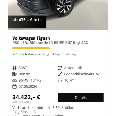
ab 435,– € mtl.
Volkswagen Tiguan
DSG LED+ 5JGarantie IQ.DRIVE SHZ Keyl ACC
sofort lieferbar
Fahrzeug mit Tageszulassung
Fahrzeugnr.
33871
Getriebe
Automatik
Kraftstoff
Benzin
Außenfarbe
Grenadillschwarz Metallic
Leistung
96 kW (131 PS)
Kilometerstand
10 km
07.05.2026
34.422,– €
Details
incl. 19% MwSt.
Verbrauch kombiniert:
5,80 l/100km
CO
-Klasse:
D
2
CO
-Emissionen:
133,00 g/km