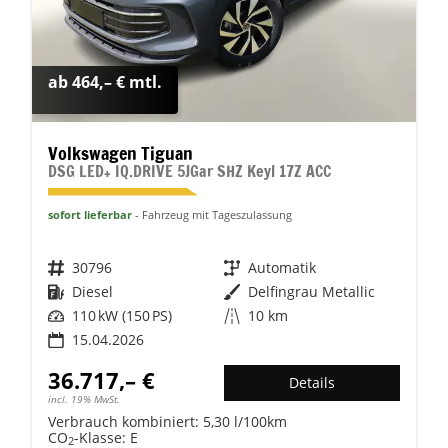
ab 464,– € mtl.
Volkswagen Tiguan
DSG LED+ IQ.DRIVE 5JGar SHZ Keyl 17Z ACC
sofort lieferbar
Fahrzeug mit Tageszulassung
Fahrzeugnr.
30796
Getriebe
Automatik
Kraftstoff
Diesel
Außenfarbe
Delfingrau Metallic
Leistung
110 kW (150 PS)
Kilometerstand
10 km
15.04.2026
36.717,– €
Details
incl. 19% MwSt.
Verbrauch kombiniert:
5,30 l/100km
CO
-Klasse:
E
2