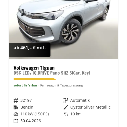
ab 461,– € mtl.
Volkswagen Tiguan
DSG LED+ IQ.DRIVE Pano SHZ 5JGar. Keyl
sofort lieferbar
Fahrzeug mit Tageszulassung
Fahrzeugnr.
32197
Getriebe
Automatik
Kraftstoff
Benzin
Außenfarbe
Oyster Silver Metallic
Leistung
110 kW (150 PS)
Kilometerstand
10 km
30.04.2026