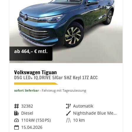
ab 464,– € mtl.
Volkswagen Tiguan
DSG LED+ IQ.DRIVE 5JGar SHZ Keyl 17Z ACC
sofort lieferbar
Fahrzeug mit Tageszulassung
Fahrzeugnr.
32382
Getriebe
Automatik
Kraftstoff
Diesel
Außenfarbe
Nightshade Blue Metallic
Leistung
110 kW (150 PS)
Kilometerstand
10 km
15.04.2026