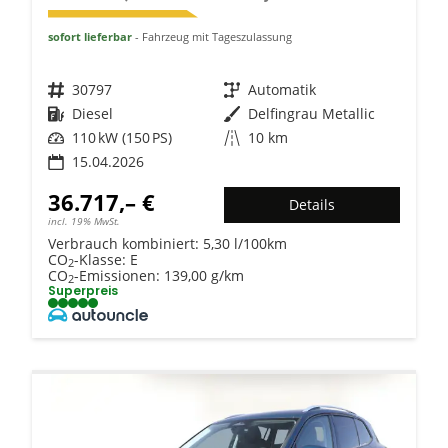
sofort lieferbar
Fahrzeug mit Tageszulassung
Fahrzeugnr.
30797
Getriebe
Automatik
Kraftstoff
Diesel
Außenfarbe
Delfingrau Metallic
Leistung
110 kW (150 PS)
Kilometerstand
10 km
15.04.2026
36.717,– €
Details
incl. 19% MwSt.
Verbrauch kombiniert:
5,30 l/100km
CO
-Klasse:
E
2
CO
-Emissionen:
139,00 g/km
2
Superpreis