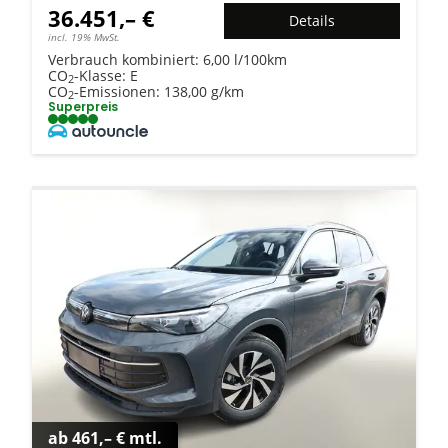
36.451,– €
Details
incl. 19% MwSt.
Verbrauch kombiniert:
6,00 l/100km
CO
-Klasse:
E
2
CO
-Emissionen:
138,00 g/km
2
Superpreis
ab 461,– € mtl.