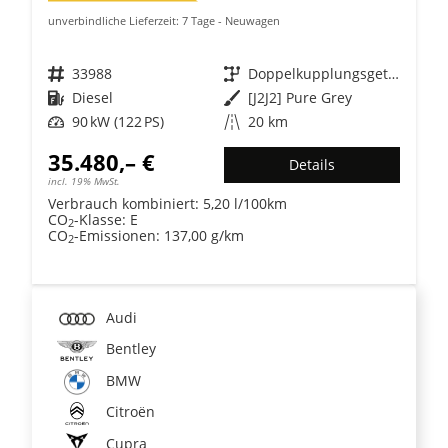
unverbindliche Lieferzeit:
7 Tage
Neuwagen
Fahrzeugnr.
33988
Getriebe
Doppelkupplungsgetriebe (DSG)
Kraftstoff
Diesel
Außenfarbe
[J2J2] Pure Grey
Leistung
90 kW (122 PS)
Kilometerstand
20 km
35.480,– €
Details
incl. 19% MwSt.
Verbrauch kombiniert:
5,20 l/100km
CO
-Klasse:
E
2
CO
-Emissionen:
137,00 g/km
2
Audi
Bentley
BMW
Citroën
Cupra