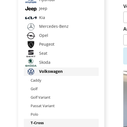
V
Jeep
Kia
Mercedes-Benz
A
Opel
Peugeot
Seat
Skoda
Volkswagen
Caddy
Golf
Golf Variant
Passat Variant
Polo
T-Cross