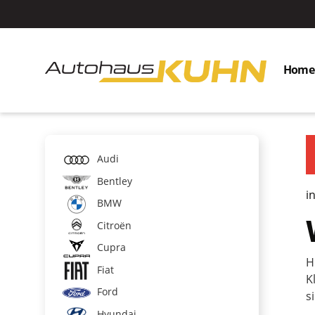
Home
Audi
Bentley
i
BMW
Citroën
Cupra
H
Fiat
K
Ford
s
Hyundai