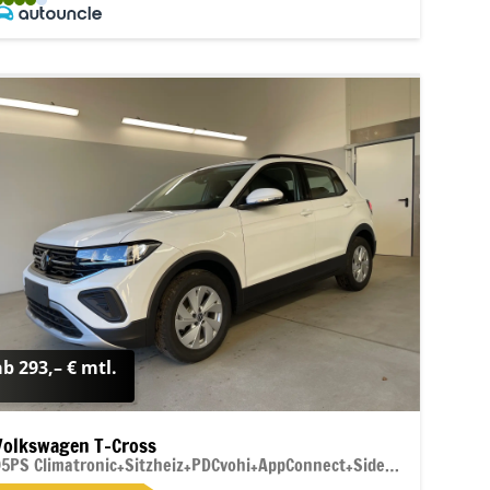
ab 293,– € mtl.
Volkswagen T-Cross
95PS Climatronic+Sitzheiz+PDCvohi+AppConnect+Side+TravelAssist+ACC