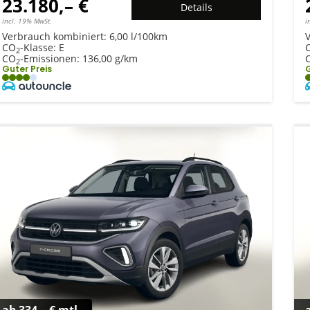
23.180,– €
Details
incl. 19% MwSt.
i
Verbrauch kombiniert:
6,00 l/100km
CO
-Klasse:
E
2
CO
-Emissionen:
136,00 g/km
2
Guter Preis
G