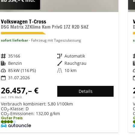
ab 334,– € mtl.
Volkswagen T-Cross
DSG Matrix 2ZKlima Kam PrivG 17Z R2D SHZ
sofort lieferbar
Fahrzeug mit Tageszulassung
s
Fahrzeugnr.
35166
Getriebe
Automatik
Kraftstoff
Benzin
Außenfarbe
Rauchgrau
Leistung
85 kW (116 PS)
Kilometerstand
10 km
31.07.2026
26.457,– €
Details
incl. 19% MwSt.
i
Verbrauch kombiniert:
5,80 l/100km
CO
-Klasse:
D
2
CO
-Emissionen:
132,00 g/km
2
Guter Preis
G