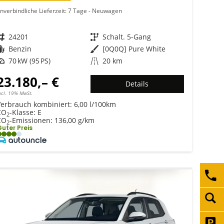
nverbindliche Lieferzeit:
7 Tage
Neuwagen
Fahrzeugnr.
24201
Getriebe
Schalt. 5-Gang
Kraftstoff
Benzin
Außenfarbe
[0Q0Q] Pure White
Leistung
70 kW (95 PS)
Kilometerstand
20 km
23.180,– €
Details
ncl. 19% MwSt.
Verbrauch kombiniert:
6,00 l/100km
CO
-Klasse:
E
2
CO
-Emissionen:
136,00 g/km
2
uter Preis