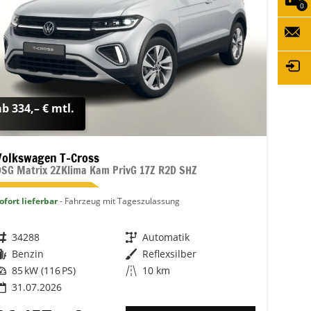
0
ab 334,– € mtl.
Volkswagen T-Cross
DSG Matrix 2ZKlima Kam PrivG 17Z R2D SHZ
ofort lieferbar
Fahrzeug mit Tageszulassung
Fahrzeugnr.
34288
Getriebe
Automatik
Kraftstoff
Benzin
Außenfarbe
Reflexsilber
Leistung
85 kW (116 PS)
Kilometerstand
10 km
31.07.2026