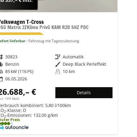
ab 337,– € mtl.
Volkswagen T-Cross
DSG Matrix 2ZKlima PrivG KAM R2D SHZ PDC
ofort lieferbar
Fahrzeug mit Tageszulassung
Fahrzeugnr.
30823
Getriebe
Automatik
Kraftstoff
Benzin
Außenfarbe
Deep Black Perleffekt
Leistung
85 kW (116 PS)
Kilometerstand
10 km
06.05.2026
26.688,– €
Details
ncl. 19% MwSt.
Verbrauch kombiniert:
5,80 l/100km
CO
-Klasse:
D
2
CO
-Emissionen:
132,00 g/km
2
uter Preis