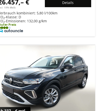
26.457,– €
Details
ncl. 19% MwSt.
Verbrauch kombiniert:
5,80 l/100km
CO
-Klasse:
D
2
CO
-Emissionen:
132,00 g/km
2
uter Preis