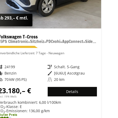
ab 293,– € mtl.
Volkswagen T-Cross
95PS Climatronic+Sitzheiz+PDCvohi+AppConnect+Side+TravelAssist+ACC
nverbindliche Lieferzeit:
7 Tage
Neuwagen
Fahrzeugnr.
24199
Getriebe
Schalt. 5-Gang
Kraftstoff
Benzin
Außenfarbe
[6U6U] Ascotgrau
Leistung
70 kW (95 PS)
Kilometerstand
20 km
23.180,– €
Details
ncl. 19% MwSt.
Verbrauch kombiniert:
6,00 l/100km
CO
-Klasse:
E
2
CO
-Emissionen:
136,00 g/km
2
uter Preis