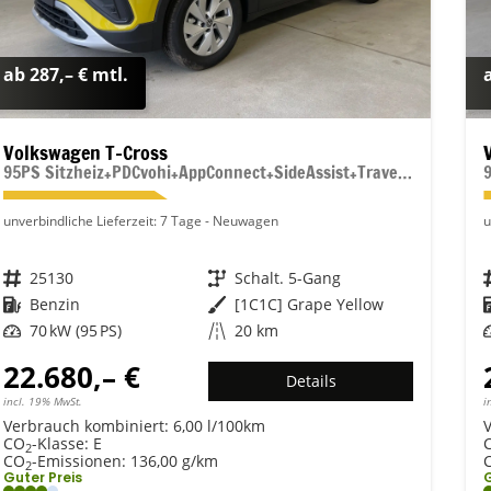
ab 287,– € mtl.
Volkswagen T-Cross
95PS Sitzheiz+PDCvohi+AppConnect+SideAssist+TravelAssist+ACC+Klima
unverbindliche Lieferzeit:
7 Tage
Neuwagen
u
Fahrzeugnr.
25130
Getriebe
Schalt. 5-Gang
Kraftstoff
Benzin
Außenfarbe
[1C1C] Grape Yellow
Leistung
70 kW (95 PS)
Kilometerstand
20 km
22.680,– €
Details
incl. 19% MwSt.
i
Verbrauch kombiniert:
6,00 l/100km
CO
-Klasse:
E
2
CO
-Emissionen:
136,00 g/km
2
Guter Preis
G