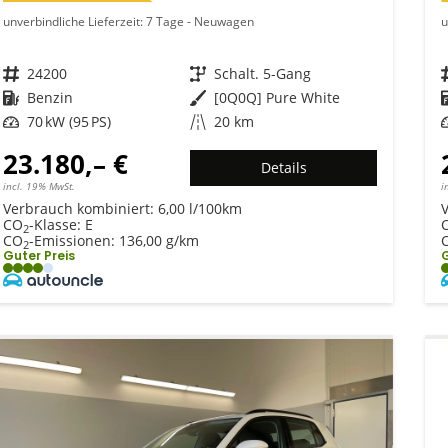
unverbindliche Lieferzeit:
7 Tage
Neuwagen
u
Fahrzeugnr.
24200
Getriebe
Schalt. 5-Gang
Kraftstoff
Benzin
Außenfarbe
[0Q0Q] Pure White
Leistung
70 kW (95 PS)
Kilometerstand
20 km
23.180,– €
Details
incl. 19% MwSt.
i
Verbrauch kombiniert:
6,00 l/100km
CO
-Klasse:
E
2
CO
-Emissionen:
136,00 g/km
2
Guter Preis
G