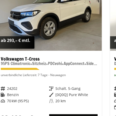
ab 293,– € mtl.
Volkswagen T-Cross
95PS Climatronic+Sitzheiz+PDCvohi+AppConnect+Side+TravelAssist+ACC
unverbindliche Lieferzeit:
7 Tage
Neuwagen
s
Fahrzeugnr.
24202
Getriebe
Schalt. 5-Gang
Kraftstoff
Benzin
Außenfarbe
[0Q0Q] Pure White
Leistung
70 kW (95 PS)
Kilometerstand
20 km