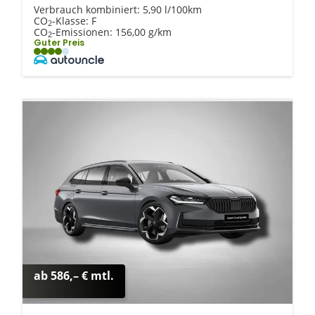
Verbrauch kombiniert:
5,90 l/100km
CO
-Klasse:
F
2
CO
-Emissionen:
156,00 g/km
2
Guter Preis
ab 586,– € mtl.