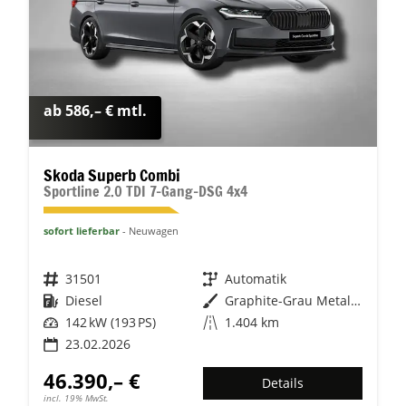
ab 586,– € mtl.
Skoda Superb Combi
Sportline 2.0 TDI 7-Gang-DSG 4x4
sofort lieferbar
Neuwagen
Fahrzeugnr.
31501
Getriebe
Automatik
Kraftstoff
Diesel
Außenfarbe
Graphite-Grau Metallic
Leistung
142 kW (193 PS)
Kilometerstand
1.404 km
23.02.2026
46.390,– €
Details
incl. 19% MwSt.