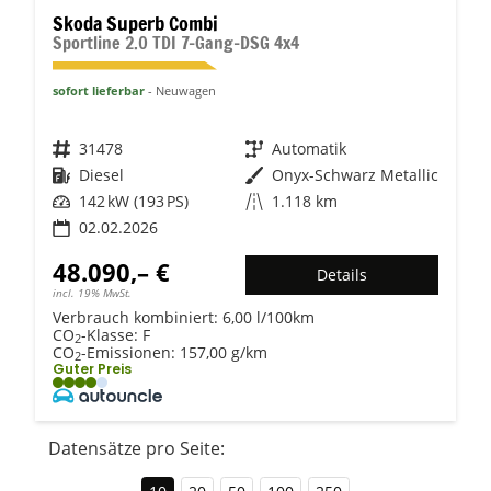
Skoda Superb Combi
Sportline 2.0 TDI 7-Gang-DSG 4x4
sofort lieferbar
Neuwagen
Fahrzeugnr.
31478
Getriebe
Automatik
Kraftstoff
Diesel
Außenfarbe
Onyx-Schwarz Metallic
Leistung
142 kW (193 PS)
Kilometerstand
1.118 km
02.02.2026
48.090,– €
Details
incl. 19% MwSt.
Verbrauch kombiniert:
6,00 l/100km
CO
-Klasse:
F
2
CO
-Emissionen:
157,00 g/km
2
Guter Preis
Datensätze pro Seite: