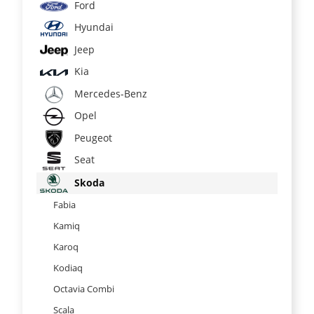
Ford
Hyundai
Jeep
Kia
Mercedes-Benz
Opel
Peugeot
Seat
Skoda
Fabia
Kamiq
Karoq
Kodiaq
Octavia Combi
Scala