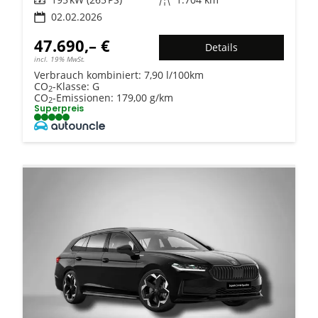
02.02.2026
47.690,– €
Details
incl. 19% MwSt.
Verbrauch kombiniert:
7,90 l/100km
CO
-Klasse:
G
2
CO
-Emissionen:
179,00 g/km
2
Superpreis