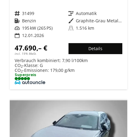
Fahrzeugnr.
31499
Getriebe
Automatik
Kraftstoff
Benzin
Außenfarbe
Graphite-Grau Metallic
Leistung
195 kW (265 PS)
Kilometerstand
1.516 km
12.01.2026
47.690,– €
Details
incl. 19% MwSt.
Verbrauch kombiniert:
7,90 l/100km
CO
-Klasse:
G
2
CO
-Emissionen:
179,00 g/km
2
Superpreis