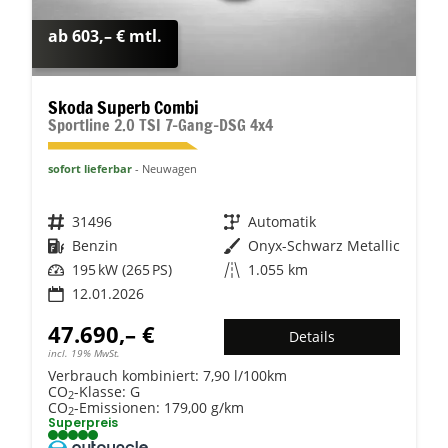
ab 603,– € mtl.
Skoda Superb Combi
Sportline 2.0 TSI 7-Gang-DSG 4x4
sofort lieferbar
Neuwagen
Fahrzeugnr.
31496
Getriebe
Automatik
Kraftstoff
Benzin
Außenfarbe
Onyx-Schwarz Metallic
Leistung
195 kW (265 PS)
Kilometerstand
1.055 km
12.01.2026
47.690,– €
Details
incl. 19% MwSt.
Verbrauch kombiniert:
7,90 l/100km
CO
-Klasse:
G
2
CO
-Emissionen:
179,00 g/km
2
Superpreis