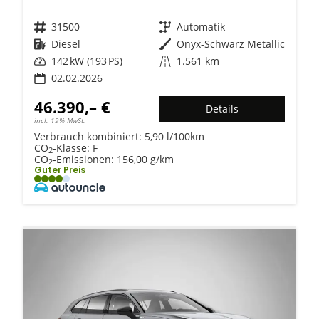
Fahrzeugnr.
31500
Getriebe
Automatik
Kraftstoff
Diesel
Außenfarbe
Onyx-Schwarz Metallic
Leistung
142 kW (193 PS)
Kilometerstand
1.561 km
02.02.2026
46.390,– €
Details
incl. 19% MwSt.
Verbrauch kombiniert:
5,90 l/100km
CO
-Klasse:
F
2
CO
-Emissionen:
156,00 g/km
2
Guter Preis