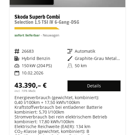
Skoda Superb Combi
Selection 1.5 TSI iV 6-Gang-DSG
sofort lieferbar
Neuwagen
Fahrzeugnr.
26683
Getriebe
Automatik
Kraftstoff
Hybrid Benzin
Außenfarbe
Graphite-Grau Metallic
Leistung
150 kW (204 PS)
Kilometerstand
50 km
10.02.2026
43.390,– €
Details
incl. 19% MwSt.
Energieverbrauch (gewichtet, kombiniert):
0,40 l/100km + 17,50 kWh/100km
Kraftstoffverbrauch bei entladener Batterie
kombiniert:
5,70 l/100km
Stromverbrauch bei rein elektrischem Betrieb
kombiniert:
17,80 kWh/100km
Elektrische Reichweite (EAER):
134 km
CO
-Klasse (gewichtet, kombiniert):
B
2