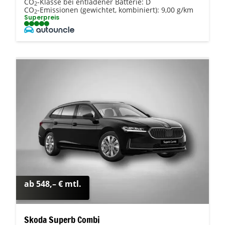
CO
-Klasse bei entladener Batterie:
D
2
CO
-Emissionen (gewichtet, kombiniert):
9,00 g/km
2
Superpreis
ab 548,– € mtl.
Skoda Superb Combi