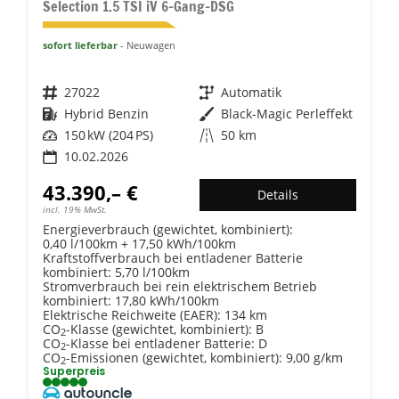
Selection 1.5 TSI iV 6-Gang-DSG
sofort lieferbar
Neuwagen
Fahrzeugnr.
27022
Getriebe
Automatik
Kraftstoff
Hybrid Benzin
Außenfarbe
Black-Magic Perleffekt
Leistung
150 kW (204 PS)
Kilometerstand
50 km
10.02.2026
43.390,– €
Details
incl. 19% MwSt.
Energieverbrauch (gewichtet, kombiniert):
0,40 l/100km + 17,50 kWh/100km
Kraftstoffverbrauch bei entladener Batterie
kombiniert:
5,70 l/100km
Stromverbrauch bei rein elektrischem Betrieb
kombiniert:
17,80 kWh/100km
Elektrische Reichweite (EAER):
134 km
CO
-Klasse (gewichtet, kombiniert):
B
2
CO
-Klasse bei entladener Batterie:
D
2
CO
-Emissionen (gewichtet, kombiniert):
9,00 g/km
2
Superpreis