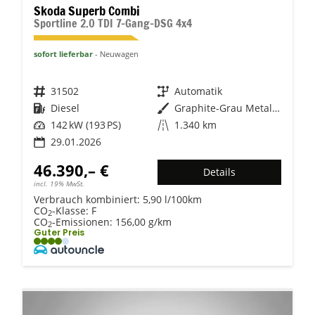
Skoda Superb Combi
Sportline 2.0 TDI 7-Gang-DSG 4x4
sofort lieferbar
Neuwagen
Fahrzeugnr.
31502
Getriebe
Automatik
Kraftstoff
Diesel
Außenfarbe
Graphite-Grau Metallic
Leistung
142 kW (193 PS)
Kilometerstand
1.340 km
29.01.2026
46.390,– €
Details
incl. 19% MwSt.
Verbrauch kombiniert:
5,90 l/100km
CO
-Klasse:
F
2
CO
-Emissionen:
156,00 g/km
2
Guter Preis