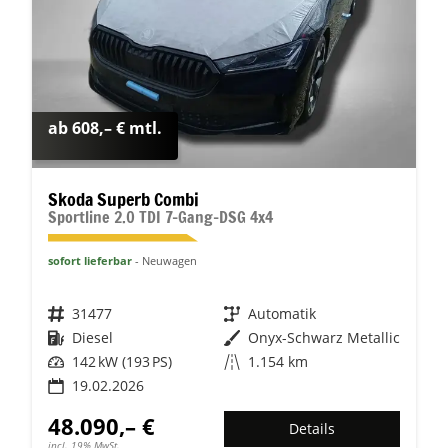
ab 608,– € mtl.
Skoda Superb Combi
Sportline 2.0 TDI 7-Gang-DSG 4x4
sofort lieferbar
Neuwagen
Fahrzeugnr.
31477
Getriebe
Automatik
Kraftstoff
Diesel
Außenfarbe
Onyx-Schwarz Metallic
Leistung
142 kW (193 PS)
Kilometerstand
1.154 km
19.02.2026
48.090,– €
Details
incl. 19% MwSt.