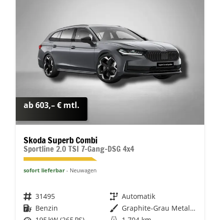
ab 603,– € mtl.
Skoda Superb Combi
Sportline 2.0 TSI 7-Gang-DSG 4x4
sofort lieferbar
Neuwagen
Fahrzeugnr.
31495
Getriebe
Automatik
Kraftstoff
Benzin
Außenfarbe
Graphite-Grau Metallic
Leistung
195 kW (265 PS)
Kilometerstand
1.704 km