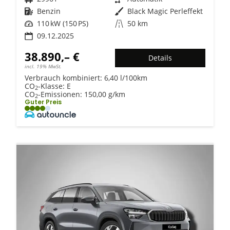
Kraftstoff
Benzin
Außenfarbe
Black Magic Perleffekt
Leistung
110 kW (150 PS)
Kilometerstand
50 km
09.12.2025
38.890,– €
Details
incl. 19% MwSt.
Verbrauch kombiniert:
6,40 l/100km
CO
-Klasse:
E
2
CO
-Emissionen:
150,00 g/km
2
Guter Preis