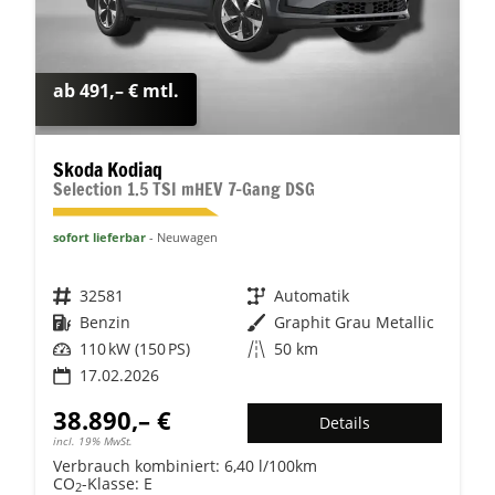
ab 491,– € mtl.
Skoda Kodiaq
Selection 1.5 TSI mHEV 7-Gang DSG
sofort lieferbar
Neuwagen
Fahrzeugnr.
32581
Getriebe
Automatik
Kraftstoff
Benzin
Außenfarbe
Graphit Grau Metallic
Leistung
110 kW (150 PS)
Kilometerstand
50 km
17.02.2026
38.890,– €
Details
incl. 19% MwSt.
Verbrauch kombiniert:
6,40 l/100km
CO
-Klasse:
E
2