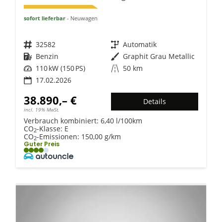
sofort lieferbar
Neuwagen
Fahrzeugnr.
32582
Getriebe
Automatik
Kraftstoff
Benzin
Außenfarbe
Graphit Grau Metallic
Leistung
110 kW (150 PS)
Kilometerstand
50 km
17.02.2026
38.890,– €
Details
incl. 19% MwSt.
Verbrauch kombiniert:
6,40 l/100km
CO
-Klasse:
E
2
CO
-Emissionen:
150,00 g/km
2
Guter Preis