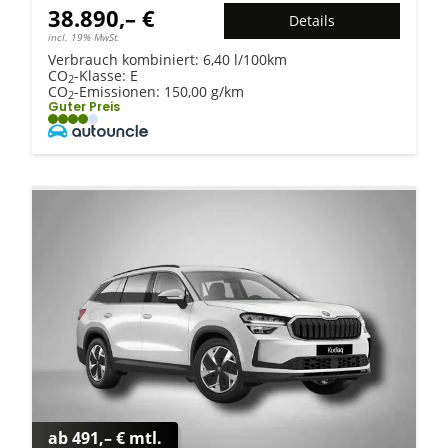
38.890,– €
Details
incl. 19% MwSt.
Verbrauch kombiniert:
6,40 l/100km
CO
-Klasse:
E
2
CO
-Emissionen:
150,00 g/km
2
Guter Preis
ab 491,– € mtl.