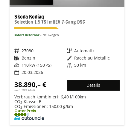
Skoda Kodiaq
Selection 1.5 TSI mHEV 7-Gang DSG
sofort lieferbar
Neuwagen
Fahrzeugnr.
27080
Getriebe
Automatik
Kraftstoff
Benzin
Außenfarbe
Raceblau Metallic
Leistung
110 kW (150 PS)
Kilometerstand
50 km
20.03.2026
38.890,– €
Details
incl. 19% MwSt.
Verbrauch kombiniert:
6,40 l/100km
CO
-Klasse:
E
2
CO
-Emissionen:
150,00 g/km
2
Guter Preis