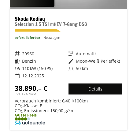
Skoda Kodiaq
Selection 1.5 TSI mHEV 7-Gang DSG
sofort lieferbar
Neuwagen
Fahrzeugnr.
29960
Getriebe
Automatik
Kraftstoff
Benzin
Außenfarbe
Moon-Weiß Perleffekt
Leistung
110 kW (150 PS)
Kilometerstand
50 km
12.12.2025
38.890,– €
Details
incl. 19% MwSt.
Verbrauch kombiniert:
6,40 l/100km
CO
-Klasse:
E
2
CO
-Emissionen:
150,00 g/km
2
Guter Preis