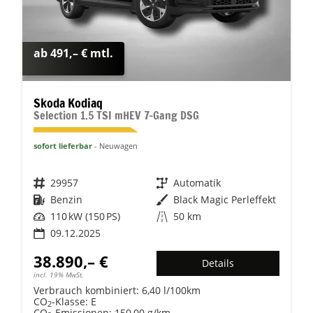
ab 491,– € mtl.
Skoda Kodiaq
Selection 1.5 TSI mHEV 7-Gang DSG
sofort lieferbar
Neuwagen
Fahrzeugnr.
29957
Getriebe
Automatik
Kraftstoff
Benzin
Außenfarbe
Black Magic Perleffekt
Leistung
110 kW (150 PS)
Kilometerstand
50 km
09.12.2025
38.890,– €
Details
incl. 19% MwSt.
Verbrauch kombiniert:
6,40 l/100km
CO
-Klasse:
E
2
CO
-Emissionen:
150,00 g/km