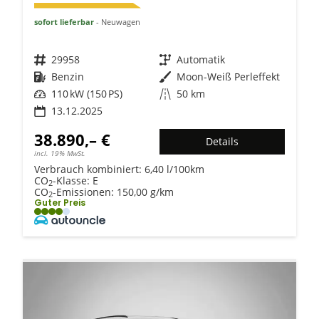
sofort lieferbar
Neuwagen
Fahrzeugnr.
29958
Getriebe
Automatik
Kraftstoff
Benzin
Außenfarbe
Moon-Weiß Perleffekt
Leistung
110 kW (150 PS)
Kilometerstand
50 km
13.12.2025
38.890,– €
Details
incl. 19% MwSt.
Verbrauch kombiniert:
6,40 l/100km
CO
-Klasse:
E
2
CO
-Emissionen:
150,00 g/km
2
Guter Preis