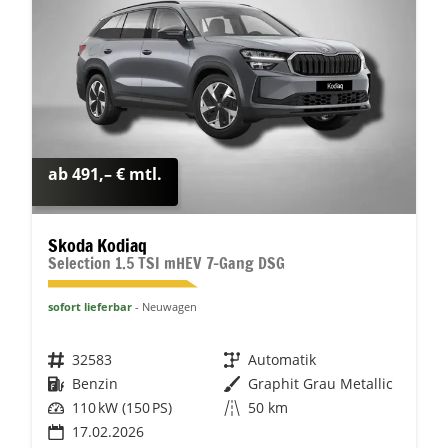
ab 491,– € mtl.
Skoda Kodiaq
Selection 1.5 TSI mHEV 7-Gang DSG
sofort lieferbar
Neuwagen
Fahrzeugnr.
32583
Getriebe
Automatik
Kraftstoff
Benzin
Außenfarbe
Graphit Grau Metallic
Leistung
110 kW (150 PS)
Kilometerstand
50 km
17.02.2026