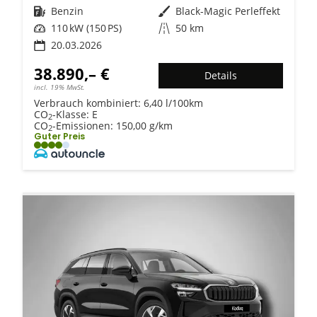
Kraftstoff
Benzin
Außenfarbe
Black-Magic Perleffekt
Leistung
110 kW (150 PS)
Kilometerstand
50 km
20.03.2026
38.890,– €
Details
incl. 19% MwSt.
Verbrauch kombiniert:
6,40 l/100km
CO
-Klasse:
E
2
CO
-Emissionen:
150,00 g/km
2
Guter Preis