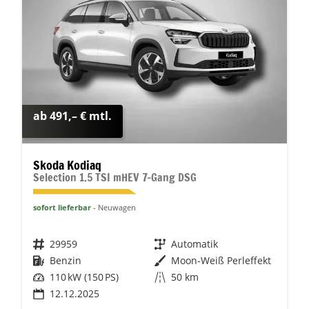
ab 491,– € mtl.
Skoda Kodiaq
Selection 1.5 TSI mHEV 7-Gang DSG
sofort lieferbar
Neuwagen
Fahrzeugnr.
29959
Getriebe
Automatik
Kraftstoff
Benzin
Außenfarbe
Moon-Weiß Perleffekt
Leistung
110 kW (150 PS)
Kilometerstand
50 km
12.12.2025