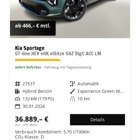
ab 466,– € mtl.
Kia Sportage
GT-line HEV eHK elSitze SHZ DigC ACC LM
sofort lieferbar
Fahrzeug mit Tageszulassung
Fahrzeugnr.
27537
Getriebe
Automatik
Kraftstoff
Hybrid Benzin
Außenfarbe
Experience Green Metallic
Leistung
132 kW (179 PS)
Kilometerstand
10 km
30.01.2026
36.889,– €
Details
incl. 19% MwSt.
Verbrauch kombiniert:
5,70 l/100km
CO
-Klasse:
D
2