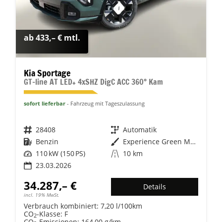
ab 433,– € mtl.
Kia Sportage
GT-line AT LED+ 4xSHZ DigC ACC 360° Kam
sofort lieferbar
Fahrzeug mit Tageszulassung
Fahrzeugnr.
28408
Getriebe
Automatik
Kraftstoff
Benzin
Außenfarbe
Experience Green Metallic
Leistung
110 kW (150 PS)
Kilometerstand
10 km
23.03.2026
34.287,– €
Details
incl. 19% MwSt.
Verbrauch kombiniert:
7,20 l/100km
CO
-Klasse:
F
2
CO
-Emissionen:
164,00 g/km