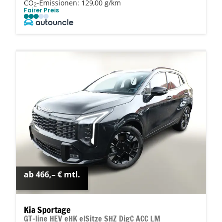
CO
-Emissionen:
129,00 g/km
2
Fairer Preis
ab 466,– € mtl.
Kia Sportage
GT-line HEV eHK elSitze SHZ DigC ACC LM