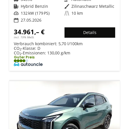
Kraftstoff
Hybrid Benzin
Außenfarbe
Zilinaschwarz Metallic
Leistung
132 kW (179 PS)
Kilometerstand
10 km
27.05.2026
34.961,– €
Details
incl. 19% MwSt.
Verbrauch kombiniert:
5,70 l/100km
CO
-Klasse:
D
2
CO
-Emissionen:
130,00 g/km
2
Guter Preis