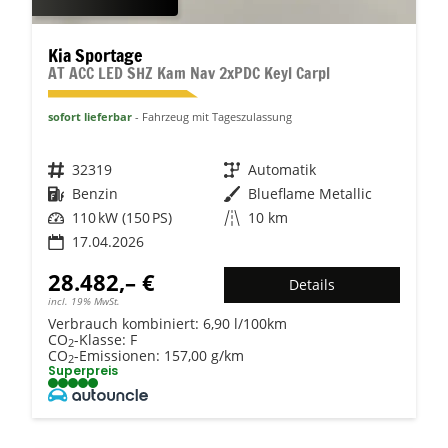
Kia Sportage
AT ACC LED SHZ Kam Nav 2xPDC Keyl Carpl
sofort lieferbar
Fahrzeug mit Tageszulassung
Fahrzeugnr.
32319
Getriebe
Automatik
Kraftstoff
Benzin
Außenfarbe
Blueflame Metallic
Leistung
110 kW (150 PS)
Kilometerstand
10 km
17.04.2026
28.482,– €
Details
incl. 19% MwSt.
Verbrauch kombiniert:
6,90 l/100km
CO
-Klasse:
F
2
CO
-Emissionen:
157,00 g/km
2
Superpreis