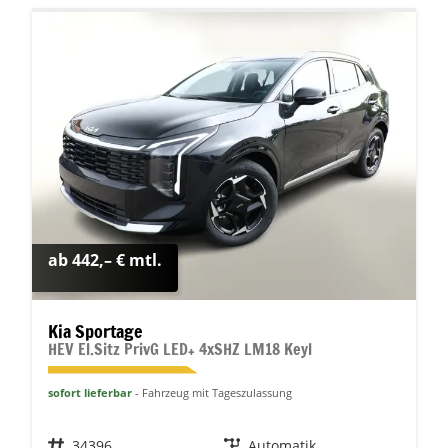
ab 442,– € mtl.
Kia Sportage
HEV El.Sitz PrivG LED+ 4xSHZ LM18 Keyl
sofort lieferbar
Fahrzeug mit Tageszulassung
Fahrzeugnr.
34396
Getriebe
Automatik