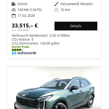
Kraftstoff
Diesel
Außenfarbe
Deluxeweiß Metallic
Leistung
100 kW (136 PS)
Kilometerstand
10 km
17.02.2026
33.515,– €
Details
incl. 19% MwSt.
Verbrauch kombiniert:
5,50 l/100km
CO
-Klasse:
E
2
CO
-Emissionen:
143,00 g/km
2
Guter Preis