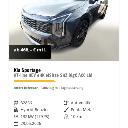
ab 466,– € mtl.
Kia Sportage
GT-line HEV eHK elSitze SHZ DigC ACC LM
sofort lieferbar
Fahrzeug mit Tageszulassung
Fahrzeugnr.
32866
Getriebe
Automatik
Kraftstoff
Hybrid Benzin
Außenfarbe
Penta Metal
Leistung
132 kW (179 PS)
Kilometerstand
10 km
29.05.2026