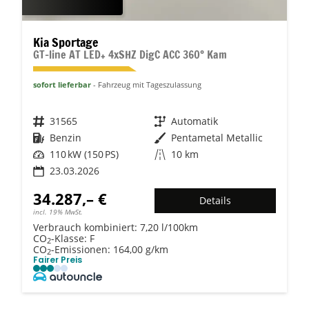
Kia Sportage
GT-line AT LED+ 4xSHZ DigC ACC 360° Kam
sofort lieferbar
Fahrzeug mit Tageszulassung
Fahrzeugnr.
31565
Getriebe
Automatik
Kraftstoff
Benzin
Außenfarbe
Pentametal Metallic
Leistung
110 kW (150 PS)
Kilometerstand
10 km
23.03.2026
34.287,– €
Details
incl. 19% MwSt.
Verbrauch kombiniert:
7,20 l/100km
CO
-Klasse:
F
2
CO
-Emissionen:
164,00 g/km
2
Fairer Preis