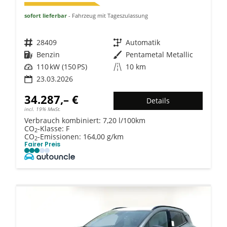
sofort lieferbar
Fahrzeug mit Tageszulassung
Fahrzeugnr.
28409
Getriebe
Automatik
Kraftstoff
Benzin
Außenfarbe
Pentametal Metallic
Leistung
110 kW (150 PS)
Kilometerstand
10 km
23.03.2026
34.287,– €
Details
incl. 19% MwSt.
Verbrauch kombiniert:
7,20 l/100km
CO
-Klasse:
F
2
CO
-Emissionen:
164,00 g/km
2
Fairer Preis