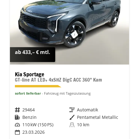
ab 433,– € mtl.
Kia Sportage
GT-line AT LED+ 4xSHZ DigC ACC 360° Kam
sofort lieferbar
Fahrzeug mit Tageszulassung
Fahrzeugnr.
29464
Getriebe
Automatik
Kraftstoff
Benzin
Außenfarbe
Pentametal Metallic
Leistung
110 kW (150 PS)
Kilometerstand
10 km
23.03.2026