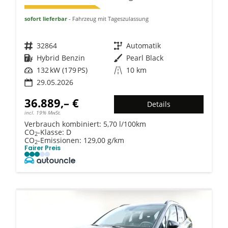
sofort lieferbar
Fahrzeug mit Tageszulassung
Fahrzeugnr.
32864
Getriebe
Automatik
Kraftstoff
Hybrid Benzin
Außenfarbe
Pearl Black
Leistung
132 kW (179 PS)
Kilometerstand
10 km
29.05.2026
36.889,– €
Details
incl. 19% MwSt.
Verbrauch kombiniert:
5,70 l/100km
CO
-Klasse:
D
2
CO
-Emissionen:
129,00 g/km
2
Fairer Preis