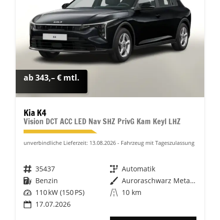
ab 343,– € mtl.
Kia K4
Vision DCT ACC LED Nav SHZ PrivG Kam Keyl LHZ
unverbindliche Lieferzeit:
13.08.2026
Fahrzeug mit Tageszulassung
Fahrzeugnr.
35437
Getriebe
Automatik
Kraftstoff
Benzin
Außenfarbe
Auroraschwarz Metallic
Leistung
110 kW (150 PS)
Kilometerstand
10 km
17.07.2026