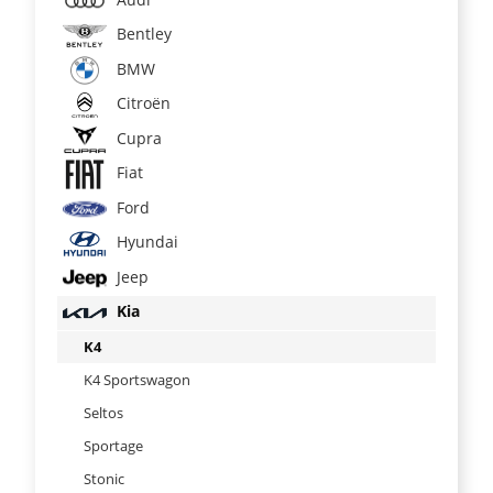
Bentley
BMW
Citroën
Cupra
Fiat
Ford
Hyundai
Jeep
Kia
K4
K4 Sportswagon
Seltos
Sportage
Stonic