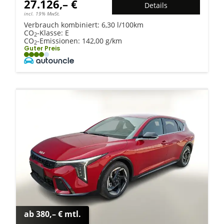
27.126,– €
Details
incl. 19% MwSt.
Verbrauch kombiniert:
6,30 l/100km
CO
-Klasse:
E
2
CO
-Emissionen:
142,00 g/km
2
Guter Preis
ab 380,– € mtl.