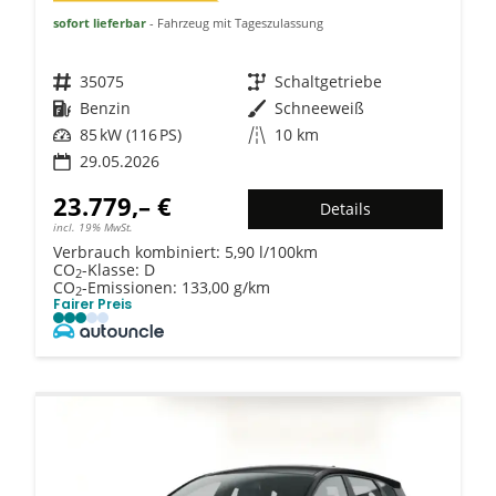
sofort lieferbar
Fahrzeug mit Tageszulassung
Fahrzeugnr.
35075
Getriebe
Schaltgetriebe
Kraftstoff
Benzin
Außenfarbe
Schneeweiß
Leistung
85 kW (116 PS)
Kilometerstand
10 km
29.05.2026
23.779,– €
Details
incl. 19% MwSt.
Verbrauch kombiniert:
5,90 l/100km
CO
-Klasse:
D
2
CO
-Emissionen:
133,00 g/km
2
Fairer Preis