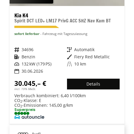
Kia K4
Spirit DCT LED+ LM17 PrivG ACC SHZ Nav Kam BT
sofort lieferbar
Fahrzeug mit Tageszulassung
Fahrzeugnr.
34696
Getriebe
Automatik
Kraftstoff
Benzin
Außenfarbe
Fiery Red Metallic
Leistung
132 kW (179 PS)
Kilometerstand
10 km
30.06.2026
30.045,– €
Details
incl. 19% MwSt.
Verbrauch kombiniert:
6,40 l/100km
CO
-Klasse:
E
2
CO
-Emissionen:
145,00 g/km
2
Superpreis
Audi