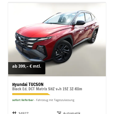
ab 399,– € mtl.
Hyundai TUCSON
Black Ed. DCT Matrix SHZ v+h 19Z 3Z-Klim
sofort lieferbar
Fahrzeug mit Tageszulassung
Fahrzeugnr.
34927
Getriebe
Automatik