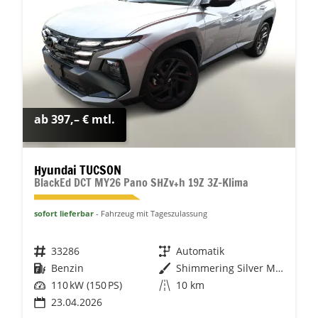
ab 397,– € mtl.
Hyundai TUCSON
BlackEd DCT MY26 Pano SHZv+h 19Z 3Z-Klima
sofort lieferbar
Fahrzeug mit Tageszulassung
Fahrzeugnr.
33286
Getriebe
Automatik
Kraftstoff
Benzin
Außenfarbe
Shimmering Silver Metallic
Leistung
110 kW (150 PS)
Kilometerstand
10 km
23.04.2026