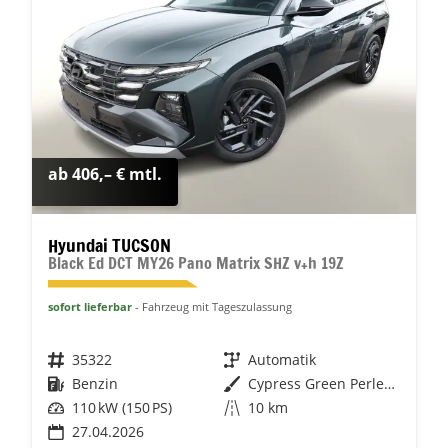
ab 406,– € mtl.
Hyundai TUCSON
Black Ed DCT MY26 Pano Matrix SHZ v+h 19Z
sofort lieferbar
Fahrzeug mit Tageszulassung
Fahrzeugnr.
35322
Getriebe
Automatik
Kraftstoff
Benzin
Außenfarbe
Cypress Green Perleffekt
Leistung
110 kW (150 PS)
Kilometerstand
10 km
27.04.2026