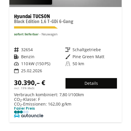
Hyundai TUCSON
Black Edition 1.6 T-GDi 6-Gang
sofort lieferbar
Neuwagen
Fahrzeugnr.
32654
Getriebe
Schaltgetriebe
Kraftstoff
Benzin
Außenfarbe
Pine Green Matt
Leistung
110 kW (150 PS)
Kilometerstand
50 km
25.02.2026
30.390,– €
Details
incl. 19% MwSt.
Verbrauch kombiniert:
7,80 l/100km
CO
-Klasse:
F
2
CO
-Emissionen:
162,00 g/km
2
Fairer Preis