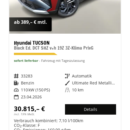
ab 389,– € mtl.
Hyundai TUCSON
Black Ed. DCT SHZ v+h 19Z 3Z-Klima PrivG
sofort lieferbar
Fahrzeug mit Tageszulassung
Fahrzeugnr.
33283
Getriebe
Automatik
Kraftstoff
Benzin
Außenfarbe
Ultimate Red Metallic / Dach: sc
Leistung
110 kW (150 PS)
Kilometerstand
10 km
23.04.2026
30.815,– €
Details
incl. 19% MwSt.
Verbrauch kombiniert:
7,10 l/100km
CO
-Klasse:
F
2
CO
-Emissionen:
160,00 g/km