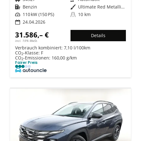
Kraftstoff
Benzin
Außenfarbe
Ultimate Red Metallic / Dach: sc
Leistung
110 kW (150 PS)
Kilometerstand
10 km
24.04.2026
31.586,– €
Details
incl. 19% MwSt.
Verbrauch kombiniert:
7,10 l/100km
CO
-Klasse:
F
2
CO
-Emissionen:
160,00 g/km
2
Fairer Preis