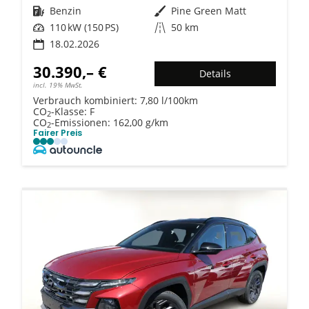
Kraftstoff
Benzin
Außenfarbe
Pine Green Matt
Leistung
110 kW (150 PS)
Kilometerstand
50 km
18.02.2026
30.390,– €
Details
incl. 19% MwSt.
Verbrauch kombiniert:
7,80 l/100km
CO
-Klasse:
F
2
CO
-Emissionen:
162,00 g/km
2
Fairer Preis