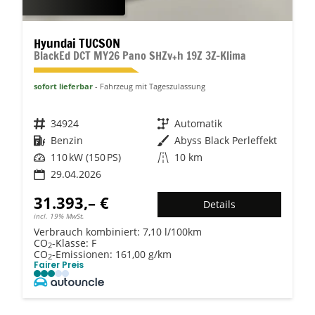
Hyundai TUCSON
BlackEd DCT MY26 Pano SHZv+h 19Z 3Z-Klima
sofort lieferbar
Fahrzeug mit Tageszulassung
Fahrzeugnr.
34924
Getriebe
Automatik
Kraftstoff
Benzin
Außenfarbe
Abyss Black Perleffekt
Leistung
110 kW (150 PS)
Kilometerstand
10 km
29.04.2026
31.393,– €
Details
incl. 19% MwSt.
Verbrauch kombiniert:
7,10 l/100km
CO
-Klasse:
F
2
CO
-Emissionen:
161,00 g/km
2
Fairer Preis