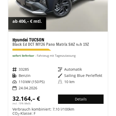
ab 406,– € mtl.
Hyundai TUCSON
Black Ed DCT MY26 Pano Matrix SHZ v+h 19Z
sofort lieferbar
Fahrzeug mit Tageszulassung
Fahrzeugnr.
33285
Getriebe
Automatik
Kraftstoff
Benzin
Außenfarbe
Sailing Blue Perleffekt
Leistung
110 kW (150 PS)
Kilometerstand
10 km
24.04.2026
32.164,– €
Details
incl. 19% MwSt.
Verbrauch kombiniert:
7,10 l/100km
CO
-Klasse:
F
2