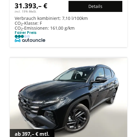
31.393,– €
Details
incl. 19% MwSt.
Verbrauch kombiniert:
7,10 l/100km
CO
-Klasse:
F
2
CO
-Emissionen:
161,00 g/km
2
Fairer Preis
ab 397,– € mtl.