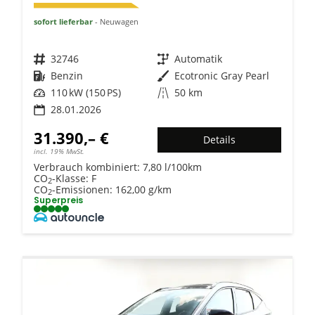
sofort lieferbar
Neuwagen
Fahrzeugnr.
32746
Getriebe
Automatik
Kraftstoff
Benzin
Außenfarbe
Ecotronic Gray Pearl
Leistung
110 kW (150 PS)
Kilometerstand
50 km
28.01.2026
31.390,– €
Details
incl. 19% MwSt.
Verbrauch kombiniert:
7,80 l/100km
CO
-Klasse:
F
2
CO
-Emissionen:
162,00 g/km
2
Superpreis