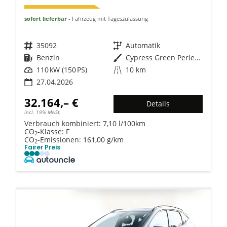
sofort lieferbar
Fahrzeug mit Tageszulassung
Fahrzeugnr.
35092
Getriebe
Automatik
Kraftstoff
Benzin
Außenfarbe
Cypress Green Perleffekt
Leistung
110 kW (150 PS)
Kilometerstand
10 km
27.04.2026
32.164,– €
Details
incl. 19% MwSt.
Verbrauch kombiniert:
7,10 l/100km
CO
-Klasse:
F
2
CO
-Emissionen:
161,00 g/km
2
Fairer Preis