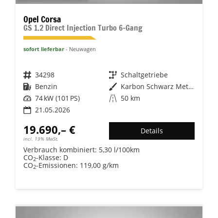
Opel Corsa
GS 1.2 Direct Injection Turbo 6-Gang
sofort lieferbar
Neuwagen
Fahrzeugnr.
34298
Getriebe
Schaltgetriebe
Kraftstoff
Benzin
Außenfarbe
Karbon Schwarz Metallic
Leistung
74 kW (101 PS)
Kilometerstand
50 km
21.05.2026
19.690,– €
Details
incl. 19% MwSt.
Verbrauch kombiniert:
5,30 l/100km
CO
-Klasse:
D
2
CO
-Emissionen:
119,00 g/km
2