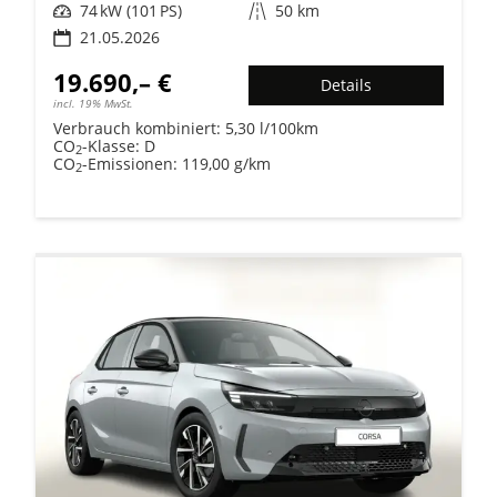
Leistung
74 kW (101 PS)
Kilometerstand
50 km
21.05.2026
19.690,– €
Details
incl. 19% MwSt.
Verbrauch kombiniert:
5,30 l/100km
CO
-Klasse:
D
2
CO
-Emissionen:
119,00 g/km
2