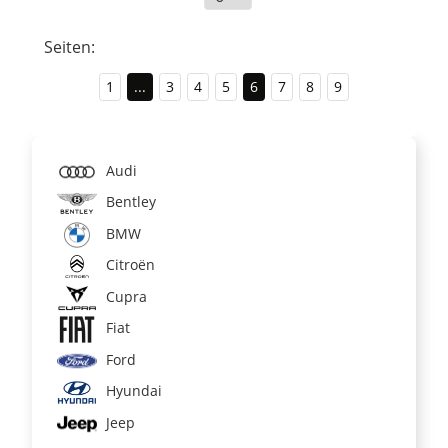
Seiten:
1
...
3
4
5
6
7
8
9
Audi
Bentley
BMW
Citroën
Cupra
Fiat
Ford
Hyundai
Jeep