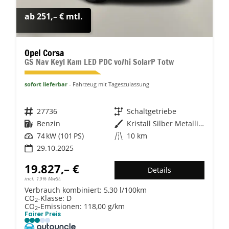
ab 251,– € mtl.
Opel Corsa
GS Nav Keyl Kam LED PDC vo/hi SolarP Totw
sofort lieferbar
Fahrzeug mit Tageszulassung
Fahrzeugnr.
27736
Getriebe
Schaltgetriebe
Kraftstoff
Benzin
Außenfarbe
Kristall Silber Metallic / Dach:
Leistung
74 kW (101 PS)
Kilometerstand
10 km
29.10.2025
19.827,– €
Details
incl. 19% MwSt.
Verbrauch kombiniert:
5,30 l/100km
CO
-Klasse:
D
2
CO
-Emissionen:
118,00 g/km
2
Fairer Preis