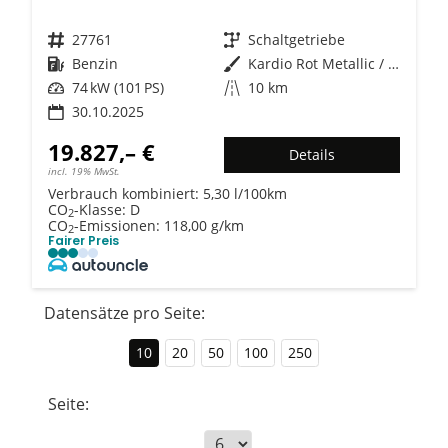
Fahrzeugnr.
27761
Getriebe
Schaltgetriebe
Kraftstoff
Benzin
Außenfarbe
Kardio Rot Metallic / Dach: schw
Leistung
74 kW (101 PS)
Kilometerstand
10 km
30.10.2025
19.827,– €
Details
incl. 19% MwSt.
Verbrauch kombiniert:
5,30 l/100km
CO
-Klasse:
D
2
CO
-Emissionen:
118,00 g/km
2
Fairer Preis
Datensätze pro Seite:
10
20
50
100
250
Seite: