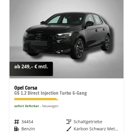
ab 249,– € mtl.
Opel Corsa
GS 1.2 Direct Injection Turbo 6-Gang
sofort lieferbar
Neuwagen
Fahrzeugnr.
34454
Getriebe
Schaltgetriebe
Kraftstoff
Benzin
Außenfarbe
Karbon Schwarz Metallic