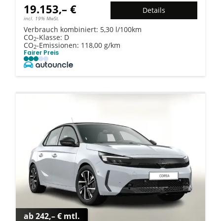
19.153,– €
Details
incl. 19% MwSt.
Verbrauch kombiniert:
5,30 l/100km
CO
-Klasse:
D
2
CO
-Emissionen:
118,00 g/km
2
Fairer Preis
ab 242,– € mtl.