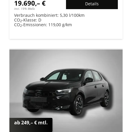
19.690,– €
Details
incl. 19% MwSt.
Verbrauch kombiniert:
5,30 l/100km
CO
-Klasse:
D
2
CO
-Emissionen:
119,00 g/km
2
ab 249,– € mtl.