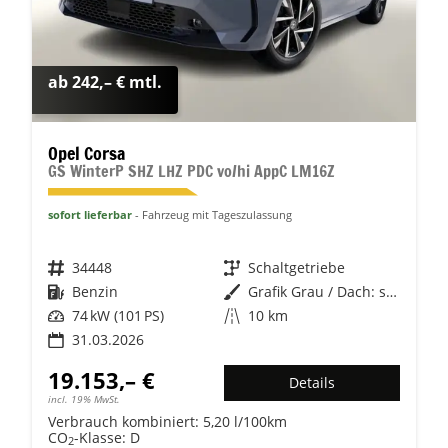
ab 242,– € mtl.
Opel Corsa
GS WinterP SHZ LHZ PDC vo/hi AppC LM16Z
sofort lieferbar
Fahrzeug mit Tageszulassung
Fahrzeugnr.
34448
Getriebe
Schaltgetriebe
Kraftstoff
Benzin
Außenfarbe
Grafik Grau / Dach: schwarz
Leistung
74 kW (101 PS)
Kilometerstand
10 km
31.03.2026
19.153,– €
Details
incl. 19% MwSt.
Verbrauch kombiniert:
5,20 l/100km
CO
-Klasse:
D
2