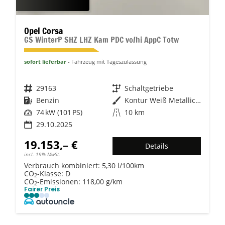
Opel Corsa
GS WinterP SHZ LHZ Kam PDC vo/hi AppC Totw
sofort lieferbar
Fahrzeug mit Tageszulassung
Fahrzeugnr.
29163
Getriebe
Schaltgetriebe
Kraftstoff
Benzin
Außenfarbe
Kontur Weiß Metallic / Dach: sch
Leistung
74 kW (101 PS)
Kilometerstand
10 km
29.10.2025
19.153,– €
Details
incl. 19% MwSt.
Verbrauch kombiniert:
5,30 l/100km
CO
-Klasse:
D
2
CO
-Emissionen:
118,00 g/km
2
Fairer Preis