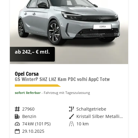
ab 242,– € mtl.
Opel Corsa
GS WinterP SHZ LHZ Kam PDC vo/hi AppC Totw
sofort lieferbar
Fahrzeug mit Tageszulassung
Fahrzeugnr.
27960
Getriebe
Schaltgetriebe
Kraftstoff
Benzin
Außenfarbe
Kristall Silber Metallic / Dach:
Leistung
74 kW (101 PS)
Kilometerstand
10 km
29.10.2025