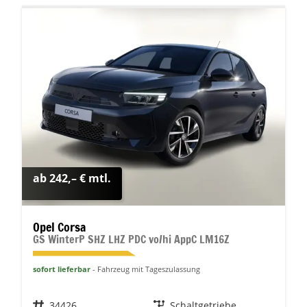
ab 242,– € mtl.
Opel Corsa
GS WinterP SHZ LHZ PDC vo/hi AppC LM16Z
sofort lieferbar
Fahrzeug mit Tageszulassung
Fahrzeugnr.
34426
Getriebe
Schaltgetriebe