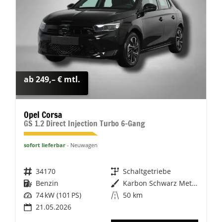
ab 249,– € mtl.
Opel Corsa
GS 1.2 Direct Injection Turbo 6-Gang
sofort lieferbar
Neuwagen
Fahrzeugnr.
34170
Getriebe
Schaltgetriebe
Kraftstoff
Benzin
Außenfarbe
Karbon Schwarz Metallic
Leistung
74 kW (101 PS)
Kilometerstand
50 km
21.05.2026