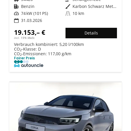
Kraftstoff
Benzin
Außenfarbe
Karbon Schwarz Metallic
Leistung
74 kW (101 PS)
Kilometerstand
10 km
31.03.2026
19.153,– €
Details
incl. 19% MwSt.
Verbrauch kombiniert:
5,20 l/100km
CO
-Klasse:
D
2
CO
-Emissionen:
117,00 g/km
2
Fairer Preis