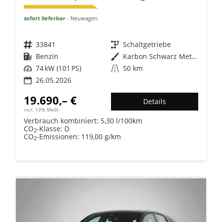
sofort lieferbar
Neuwagen
Fahrzeugnr.
33841
Getriebe
Schaltgetriebe
Kraftstoff
Benzin
Außenfarbe
Karbon Schwarz Metallic
Leistung
74 kW (101 PS)
Kilometerstand
50 km
26.05.2026
19.690,– €
Details
incl. 19% MwSt.
Verbrauch kombiniert:
5,30 l/100km
CO
-Klasse:
D
2
CO
-Emissionen:
119,00 g/km
2