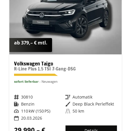
ab 379,– € mtl.
Volkswagen Taigo
R-Line Plus 1.5 TSI 7-Gang-DSG
sofort lieferbar
Neuwagen
Fahrzeugnr.
30810
Getriebe
Automatik
Kraftstoff
Benzin
Außenfarbe
Deep Black Perleffekt
Leistung
110 kW (150 PS)
Kilometerstand
50 km
20.03.2026
29.990,– €
Details