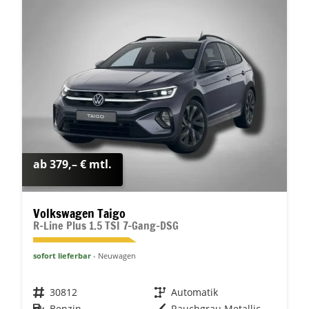
ab 379,– € mtl.
Volkswagen Taigo
R-Line Plus 1.5 TSI 7-Gang-DSG
sofort lieferbar
Neuwagen
Fahrzeugnr.
30812
Getriebe
Automatik
Kraftstoff
Benzin
Außenfarbe
Rauchgrau Metallic