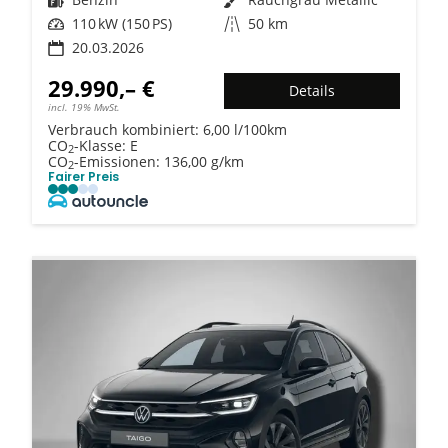
Leistung
110 kW (150 PS)
Kilometerstand
50 km
20.03.2026
29.990,– €
Details
incl. 19% MwSt.
Verbrauch kombiniert:
6,00 l/100km
CO
-Klasse:
E
2
CO
-Emissionen:
136,00 g/km
2
Fairer Preis