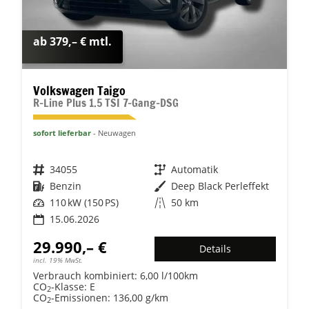
ab 379,– € mtl.
Volkswagen Taigo
R-Line Plus 1.5 TSI 7-Gang-DSG
sofort lieferbar
Neuwagen
Fahrzeugnr.
34055
Getriebe
Automatik
Kraftstoff
Benzin
Außenfarbe
Deep Black Perleffekt
Leistung
110 kW (150 PS)
Kilometerstand
50 km
15.06.2026
29.990,– €
Details
incl. 19% MwSt.
Verbrauch kombiniert:
6,00 l/100km
CO
-Klasse:
E
2
CO
-Emissionen:
136,00 g/km
2