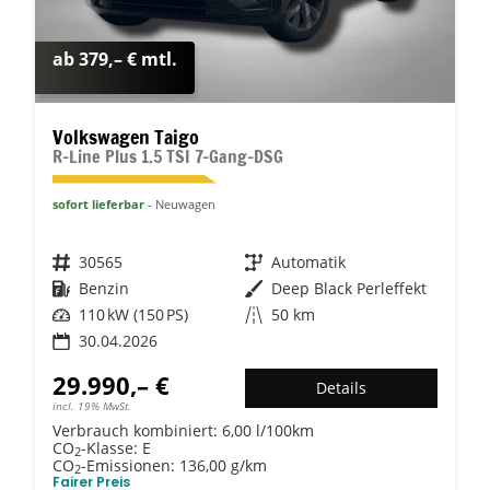
ab 379,– € mtl.
Volkswagen Taigo
R-Line Plus 1.5 TSI 7-Gang-DSG
sofort lieferbar
Neuwagen
Fahrzeugnr.
30565
Getriebe
Automatik
Kraftstoff
Benzin
Außenfarbe
Deep Black Perleffekt
Leistung
110 kW (150 PS)
Kilometerstand
50 km
30.04.2026
29.990,– €
Details
incl. 19% MwSt.
Verbrauch kombiniert:
6,00 l/100km
CO
-Klasse:
E
2
CO
-Emissionen:
136,00 g/km
2
Fairer Preis