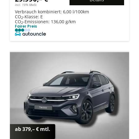
incl. 19% MwSt.
Verbrauch kombiniert:
6,00 l/100km
CO
-Klasse:
E
2
CO
-Emissionen:
136,00 g/km
2
Fairer Preis
ab 379,– € mtl.