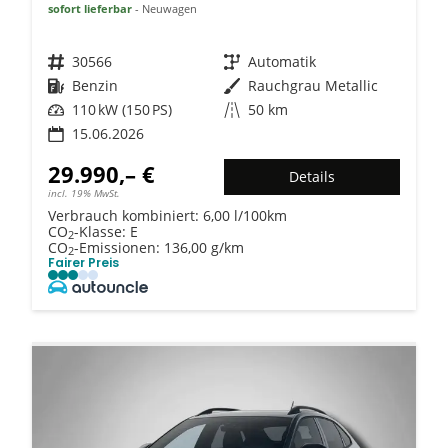
sofort lieferbar
Neuwagen
Fahrzeugnr.
30566
Getriebe
Automatik
Kraftstoff
Benzin
Außenfarbe
Rauchgrau Metallic
Leistung
110 kW (150 PS)
Kilometerstand
50 km
15.06.2026
29.990,– €
Details
incl. 19% MwSt.
Verbrauch kombiniert:
6,00 l/100km
CO
-Klasse:
E
2
CO
-Emissionen:
136,00 g/km
2
Fairer Preis