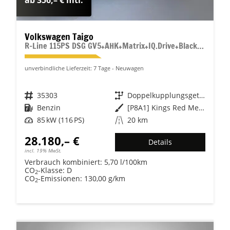
Volkswagen Taigo
R-Line 115PS DSG GV5+AHK+Matrix+IQ.Drive+Black+Keyless+Alu18+Cam+Sitzheiz
unverbindliche Lieferzeit:
7 Tage
Neuwagen
Fahrzeugnr.
35303
Getriebe
Doppelkupplungsgetriebe (DSG)
Kraftstoff
Benzin
Außenfarbe
[P8A1] Kings Red Metallic / Dach Schwarz
Leistung
85 kW (116 PS)
Kilometerstand
20 km
28.180,– €
Details
incl. 19% MwSt.
Verbrauch kombiniert:
5,70 l/100km
CO
-Klasse:
D
2
CO
-Emissionen:
130,00 g/km
2