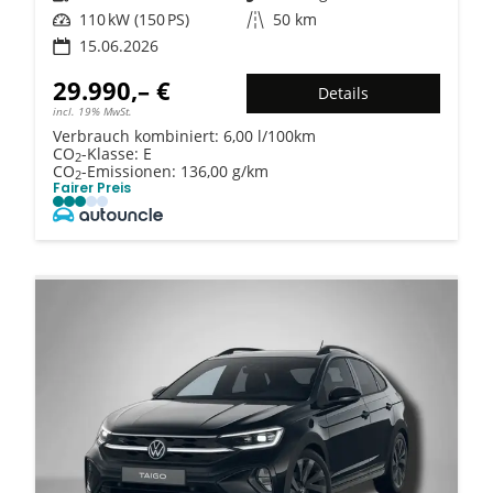
Leistung
110 kW (150 PS)
Kilometerstand
50 km
15.06.2026
29.990,– €
Details
incl. 19% MwSt.
Verbrauch kombiniert:
6,00 l/100km
CO
-Klasse:
E
2
CO
-Emissionen:
136,00 g/km
2
Fairer Preis