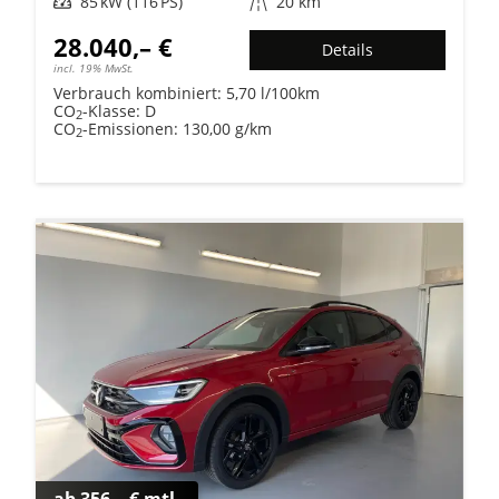
Leistung
85 kW (116 PS)
Kilometerstand
20 km
28.040,– €
Details
incl. 19% MwSt.
Verbrauch kombiniert:
5,70 l/100km
CO
-Klasse:
D
2
CO
-Emissionen:
130,00 g/km
2
ab 356,– € mtl.