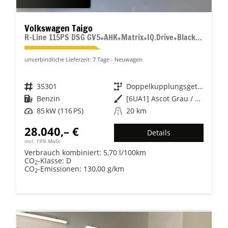
Volkswagen Taigo
R-Line 115PS DSG GV5+AHK+Matrix+IQ.Drive+Black+Keyless+Alu18+Cam+Sitzheiz
unverbindliche Lieferzeit:
7 Tage
Neuwagen
Fahrzeugnr.
35301
Getriebe
Doppelkupplungsgetriebe (DSG)
Kraftstoff
Benzin
Außenfarbe
[6UA1] Ascot Grau / Dach Schwarz
Leistung
85 kW (116 PS)
Kilometerstand
20 km
28.040,– €
Details
incl. 19% MwSt.
Verbrauch kombiniert:
5,70 l/100km
CO
-Klasse:
D
2
CO
-Emissionen:
130,00 g/km
2