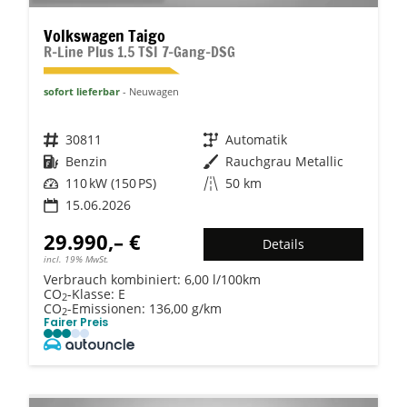
Volkswagen Taigo
R-Line Plus 1.5 TSI 7-Gang-DSG
sofort lieferbar
Neuwagen
Fahrzeugnr.
30811
Getriebe
Automatik
Kraftstoff
Benzin
Außenfarbe
Rauchgrau Metallic
Leistung
110 kW (150 PS)
Kilometerstand
50 km
15.06.2026
29.990,– €
Details
incl. 19% MwSt.
Verbrauch kombiniert:
6,00 l/100km
CO
-Klasse:
E
2
CO
-Emissionen:
136,00 g/km
2
Fairer Preis