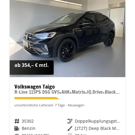
ab 354,– € mtl.
Volkswagen Taigo
R-Line 115PS DSG GV5+AHK+Matrix+IQ.Drive+Black+Keyless+Alu18+Cam+Sitzheiz
unverbindliche Lieferzeit:
7 Tage
Neuwagen
Fahrzeugnr.
35302
Getriebe
Doppelkupplungsgetriebe (DSG)
Kraftstoff
Benzin
Außenfarbe
[2T2T] Deep Black Metallic