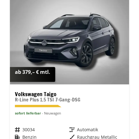
ab 379,– € mtl.
Volkswagen Taigo
R-Line Plus 1.5 TSI 7-Gang-DSG
sofort lieferbar
Neuwagen
Fahrzeugnr.
30034
Getriebe
Automatik
Kraftstoff
Benzin
Außenfarbe
Rauchgrau Metallic