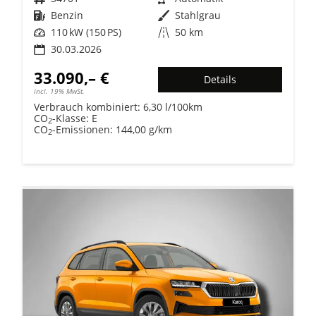
Kraftstoff
Benzin
Außenfarbe
Stahlgrau
Leistung
110 kW (150 PS)
Kilometerstand
50 km
30.03.2026
33.090,– €
Details
incl. 19% MwSt.
Verbrauch kombiniert:
6,30 l/100km
CO
-Klasse:
E
2
CO
-Emissionen:
144,00 g/km
2