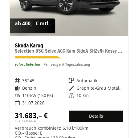
ab 400,– € mtl.
Skoda Karoq
Selection DSG Selec ACC Kam SideA SHZv/h Kessy SunS
sofort lieferbar
Fahrzeug mit Tageszulassung
Fahrzeugnr.
35245
Getriebe
Automatik
Kraftstoff
Benzin
Außenfarbe
Graphite-Grau Metallic
Leistung
110 kW (150 PS)
Kilometerstand
10 km
31.07.2026
31.683,– €
Details
incl. 19% MwSt.
Verbrauch kombiniert:
6,10 l/100km
CO
-Klasse:
E
2
CO
-Emissionen:
138,00 g/km