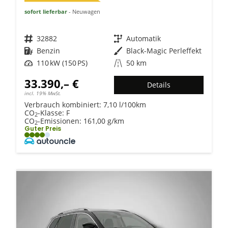
sofort lieferbar
Neuwagen
Fahrzeugnr.
32882
Getriebe
Automatik
Kraftstoff
Benzin
Außenfarbe
Black-Magic Perleffekt
Leistung
110 kW (150 PS)
Kilometerstand
50 km
33.390,– €
Details
incl. 19% MwSt.
Verbrauch kombiniert:
7,10 l/100km
CO
-Klasse:
F
2
CO
-Emissionen:
161,00 g/km
2
Guter Preis