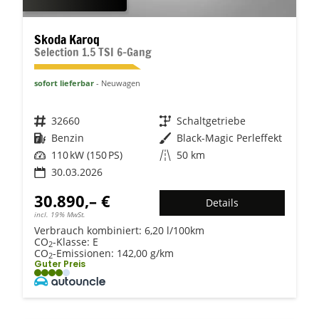
Skoda Karoq
Selection 1.5 TSI 6-Gang
sofort lieferbar
Neuwagen
Fahrzeugnr.
32660
Getriebe
Schaltgetriebe
Kraftstoff
Benzin
Außenfarbe
Black-Magic Perleffekt
Leistung
110 kW (150 PS)
Kilometerstand
50 km
30.03.2026
30.890,– €
Details
incl. 19% MwSt.
Verbrauch kombiniert:
6,20 l/100km
CO
-Klasse:
E
2
CO
-Emissionen:
142,00 g/km
2
Guter Preis