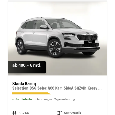
ab 400,– € mtl.
Skoda Karoq
Selection DSG Selec ACC Kam SideA SHZv/h Kessy SunS
sofort lieferbar
Fahrzeug mit Tageszulassung
Fahrzeugnr.
35244
Getriebe
Automatik