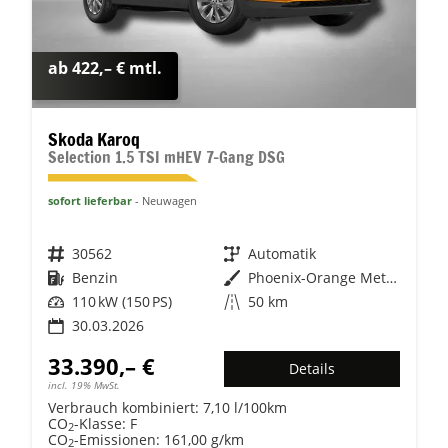
ab 422,– € mtl.
Skoda Karoq
Selection 1.5 TSI mHEV 7-Gang DSG
sofort lieferbar
Neuwagen
Fahrzeugnr.
30562
Getriebe
Automatik
Kraftstoff
Benzin
Außenfarbe
Phoenix-Orange Metallic
Leistung
110 kW (150 PS)
Kilometerstand
50 km
30.03.2026
33.390,– €
Details
incl. 19% MwSt.
Verbrauch kombiniert:
7,10 l/100km
CO
-Klasse:
F
2
CO
-Emissionen:
161,00 g/km
2