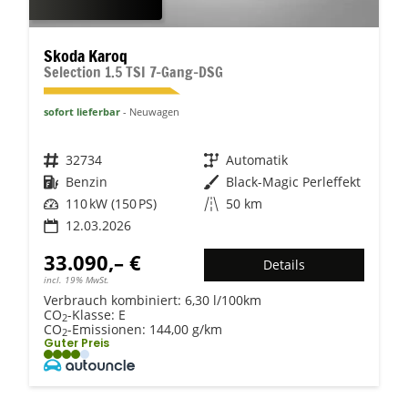
Skoda Karoq
Selection 1.5 TSI 7-Gang-DSG
sofort lieferbar
Neuwagen
Fahrzeugnr.
32734
Getriebe
Automatik
Kraftstoff
Benzin
Außenfarbe
Black-Magic Perleffekt
Leistung
110 kW (150 PS)
Kilometerstand
50 km
12.03.2026
33.090,– €
Details
incl. 19% MwSt.
Verbrauch kombiniert:
6,30 l/100km
CO
-Klasse:
E
2
CO
-Emissionen:
144,00 g/km
2
Guter Preis