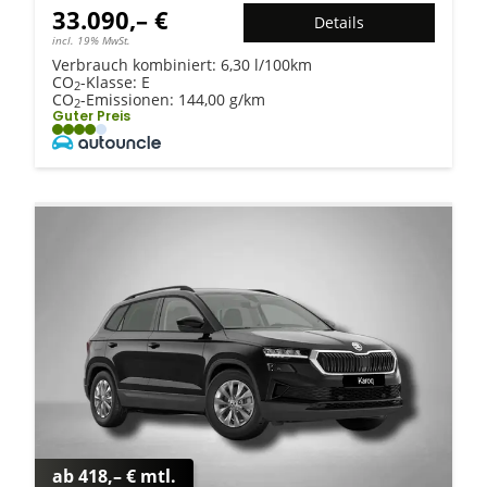
33.090,– €
Details
incl. 19% MwSt.
Verbrauch kombiniert:
6,30 l/100km
CO
-Klasse:
E
2
CO
-Emissionen:
144,00 g/km
2
Guter Preis
ab 418,– € mtl.