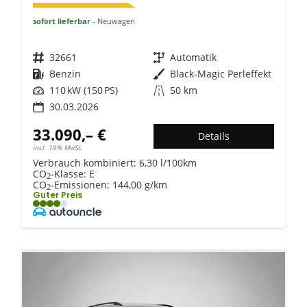
sofort lieferbar
Neuwagen
Fahrzeugnr.
32661
Getriebe
Automatik
Kraftstoff
Benzin
Außenfarbe
Black-Magic Perleffekt
Leistung
110 kW (150 PS)
Kilometerstand
50 km
30.03.2026
33.090,– €
Details
incl. 19% MwSt.
Verbrauch kombiniert:
6,30 l/100km
CO
-Klasse:
E
2
CO
-Emissionen:
144,00 g/km
2
Guter Preis