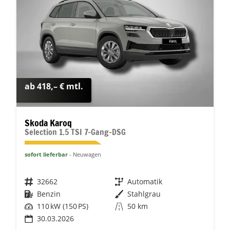
ab 418,– € mtl.
Skoda Karoq
Selection 1.5 TSI 7-Gang-DSG
sofort lieferbar
Neuwagen
Fahrzeugnr.
32662
Getriebe
Automatik
Kraftstoff
Benzin
Außenfarbe
Stahlgrau
Leistung
110 kW (150 PS)
Kilometerstand
50 km
30.03.2026