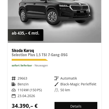
ab 435,– € mtl.
Skoda Karoq
Selection Plus 1.5 TSI 7-Gang-DSG
sofort lieferbar
Neuwagen
Fahrzeugnr.
29663
Getriebe
Automatik
Kraftstoff
Benzin
Außenfarbe
Black-Magic Perleffekt
Leistung
110 kW (150 PS)
Kilometerstand
50 km
23.04.2026
34.390,– €
Details