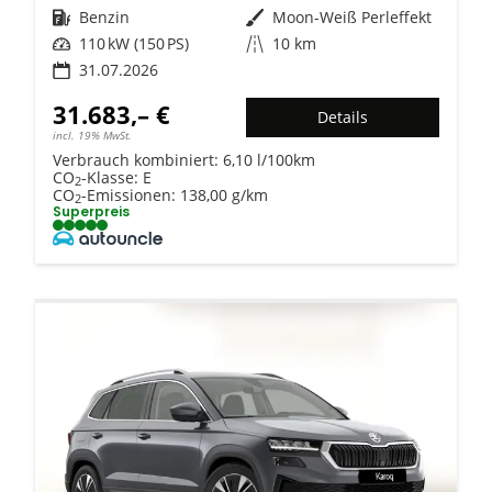
Kraftstoff
Benzin
Außenfarbe
Moon-Weiß Perleffekt
Leistung
110 kW (150 PS)
Kilometerstand
10 km
31.07.2026
31.683,– €
Details
incl. 19% MwSt.
Verbrauch kombiniert:
6,10 l/100km
CO
-Klasse:
E
2
CO
-Emissionen:
138,00 g/km
2
Superpreis