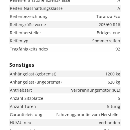
Reifen-Kraftstoffeffizienzklasse
A
Reifen-Nasshaftungsklasse
A
Reifenbezeichnung
Turanza Eco
Reifengröße vorne
205/60 R16
Reifenhersteller
Bridgestone
Reifentyp
Sommerreifen
Tragfähigkeitsindex
92
Sonstiges
Anhängelast (gebremst)
1200 kg
Anhängelast (ungebremst)
620 kg
Antriebsart
Verbrennungsmotor (ICE)
Anzahl Sitzplätze
5
Anzahl Türen
5-türig
Garantieleistung
Fahrzeuggarantie vom Hersteller
HU/AU neu
vorhanden