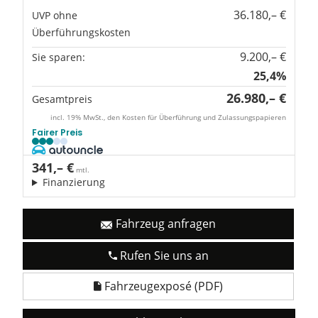
36.180,– €
UVP ohne
Überführungskosten
9.200,– €
Sie sparen:
25,4%
26.980,– €
Gesamtpreis
incl. 19% MwSt., den Kosten für Überführung und Zulassungspapieren
Fairer Preis
341,– €
mtl.
Finanzierung
Fahrzeug anfragen
Rufen Sie uns an
Fahrzeugexposé (PDF)