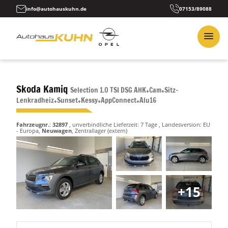
info@autohauskuhn.de
07153/89088
Skoda Kamiq
Selection 1.0 TSI DSG AHK+Cam+Sitz-
Lenkradheiz+Sunset+Kessy+AppConnect+Alu16
Fahrzeugnr.
:
32897
, unverbindliche Lieferzeit:
7 Tage
, Landesversion: EU
- Europa,
Neuwagen
, Zentrallager (extern)
+15