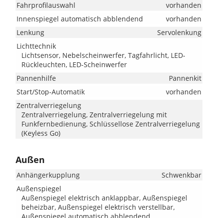
Fahrprofilauswahl
vorhanden
Innenspiegel automatisch abblendend
vorhanden
Lenkung
Servolenkung
Lichttechnik
Lichtsensor, Nebelscheinwerfer, Tagfahrlicht, LED-
Rückleuchten, LED-Scheinwerfer
Pannenhilfe
Pannenkit
Start/Stop-Automatik
vorhanden
Zentralverriegelung
Zentralverriegelung, Zentralverriegelung mit
Funkfernbedienung, Schlüssellose Zentralverriegelung
(Keyless Go)
Außen
Anhängerkupplung
Schwenkbar
Außenspiegel
Außenspiegel elektrisch anklappbar, Außenspiegel
beheizbar, Außenspiegel elektrisch verstellbar,
Außenspiegel automatisch abblendend