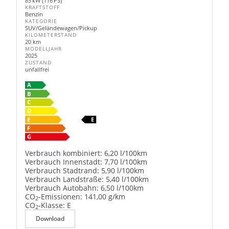
85 kW (116 PS)
KRAFTSTOFF
Benzin
KATEGORIE
SUV/Geländewagen/Pickup
KILOMETERSTAND
20 km
MODELLJAHR
2025
ZUSTAND
unfallfrei
Verbrauch kombiniert:
6,20 l/100km
Verbrauch Innenstadt:
7,70 l/100km
Verbrauch Stadtrand:
5,90 l/100km
Verbrauch Landstraße:
5,40 l/100km
Verbrauch Autobahn:
6,50 l/100km
CO
-Emissionen:
141,00 g/km
2
CO
-Klasse:
E
2
Download