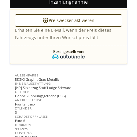
Inzahlungnahme
Preiswecker aktivieren
Erhalten Sie eine E-Mail, wenn der Preis dieses
Fahrzeugs unter Ihren Wunschpreis fällt
Bereitgestellt von:
AUSSENFARBE
[5X5X] Graphit Grau Metallic
INNENAUSSTATTUNG
[HP] Sitzbezug Stoff Lodge Schwarz
GETRIEBE
Doppelkupplungsgetriebe (DSG)
ANTRIEBSACHSE
Frontantrieb
ZYLINDER
3
SCHADSTOFFKLASSE
Euro 6
HUBRAUM
999 ccm
LEISTUNG