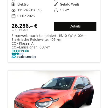
Kraftstoff
Elektro
Außenfarbe
Gelato Weiß
Leistung
115 kW (156 PS)
Kilometerstand
10 km
01.07.2025
26.286,– €
Details
incl. 19% MwSt.
Stromverbrauch kombiniert:
15,10 kWh/100km
Elektrische Reichweite:
409 km
CO
-Klasse:
A
2
CO
-Emissionen:
0 g/km
2
Fairer Preis