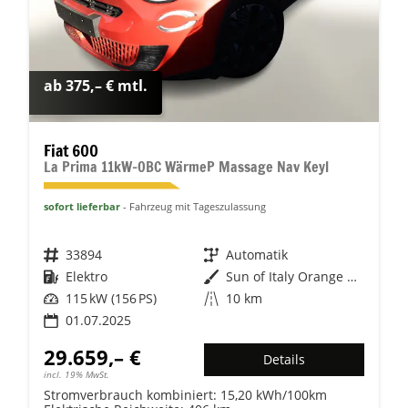
ab 375,– € mtl.
Fiat 600
La Prima 11kW-OBC WärmeP Massage Nav Keyl
sofort lieferbar
Fahrzeug mit Tageszulassung
Fahrzeugnr.
33894
Getriebe
Automatik
Kraftstoff
Elektro
Außenfarbe
Sun of Italy Orange Metallic
Leistung
115 kW (156 PS)
Kilometerstand
10 km
01.07.2025
29.659,– €
Details
incl. 19% MwSt.
Stromverbrauch kombiniert:
15,20 kWh/100km