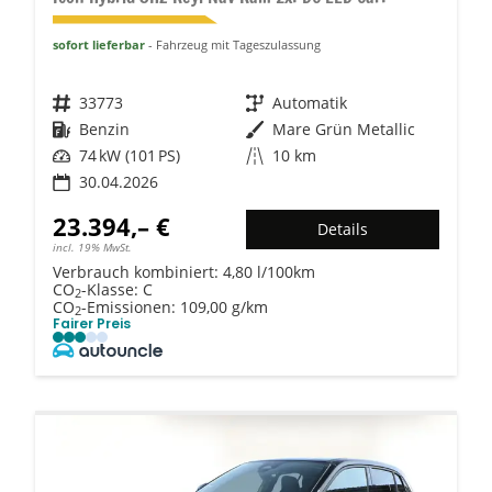
sofort lieferbar
Fahrzeug mit Tageszulassung
Fahrzeugnr.
33773
Getriebe
Automatik
Kraftstoff
Benzin
Außenfarbe
Mare Grün Metallic
Leistung
74 kW (101 PS)
Kilometerstand
10 km
30.04.2026
23.394,– €
Details
incl. 19% MwSt.
Verbrauch kombiniert:
4,80 l/100km
CO
-Klasse:
C
2
CO
-Emissionen:
109,00 g/km
2
Fairer Preis