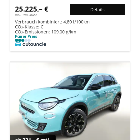
25.225,– €
Details
incl. 19% MwSt.
Verbrauch kombiniert:
4,80 l/100km
CO
-Klasse:
C
2
CO
-Emissionen:
109,00 g/km
2
Fairer Preis
ab 324,– € mtl.