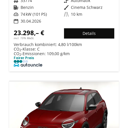
Fahrzeugnr.
33774
Getriebe
Automatik
Kraftstoff
Benzin
Außenfarbe
Cinema Schwarz
Leistung
74 kW (101 PS)
Kilometerstand
10 km
30.04.2026
23.298,– €
Details
incl. 19% MwSt.
Verbrauch kombiniert:
4,80 l/100km
CO
-Klasse:
C
2
CO
-Emissionen:
109,00 g/km
2
Fairer Preis