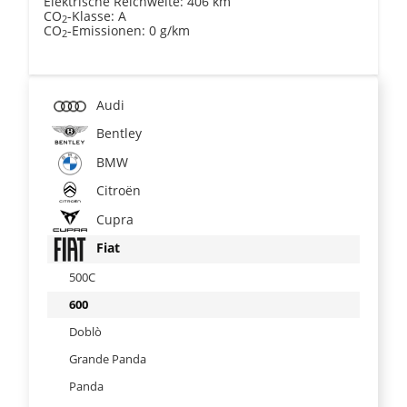
Elektrische Reichweite:
406 km
CO
-Klasse:
A
2
CO
-Emissionen:
0 g/km
2
Audi
Bentley
BMW
Citroën
Cupra
Fiat
500C
600
Doblò
Grande Panda
Panda