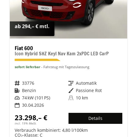
ab 294,– € mtl.
Fiat 600
Icon Hybrid SHZ Keyl Nav Kam 2xPDC LED CarP
sofort lieferbar
Fahrzeug mit Tageszulassung
Fahrzeugnr.
33776
Getriebe
Automatik
Kraftstoff
Benzin
Außenfarbe
Passione Rot
Leistung
74 kW (101 PS)
Kilometerstand
10 km
30.04.2026
23.298,– €
Details
incl. 19% MwSt.
Verbrauch kombiniert:
4,80 l/100km
CO
-Klasse:
C
2