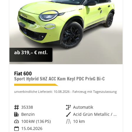
ab 319,– € mtl.
Fiat 600
Sport Hybrid SHZ ACC Kam Keyl PDC PrivG Bi-C
unverbindliche Lieferzeit:
10.08.2026
Fahrzeug mit Tageszulassung
Fahrzeugnr.
35338
Getriebe
Automatik
Kraftstoff
Benzin
Außenfarbe
Acid Grün Metallic / Dach Schwar
Leistung
100 kW (136 PS)
Kilometerstand
10 km
15.04.2026