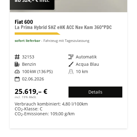
Fiat 600
La Prima Hybrid SHZ eHK ACC Nav Kam 360°PDC
sofort lieferbar
Fahrzeug mit Tageszulassung
Fahrzeugnr.
32153
Getriebe
Automatik
Kraftstoff
Benzin
Außenfarbe
Acqua Blau
Leistung
100 kW (136 PS)
Kilometerstand
10 km
02.06.2026
25.619,– €
Details
incl. 19% MwSt.
Verbrauch kombiniert:
4,80 l/100km
CO
-Klasse:
C
2
CO
-Emissionen:
109,00 g/km
2