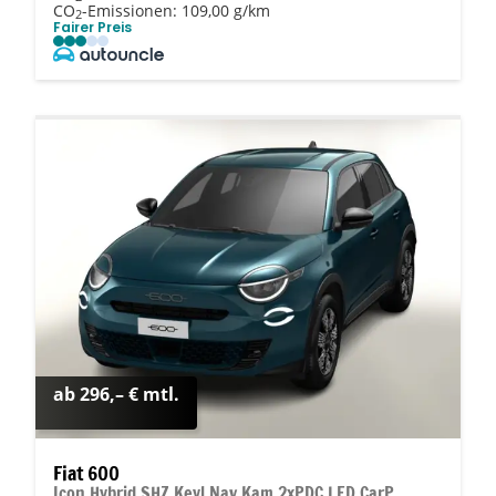
CO
-Emissionen:
109,00 g/km
2
Fairer Preis
ab 296,– € mtl.
Fiat 600
Icon Hybrid SHZ Keyl Nav Kam 2xPDC LED CarP