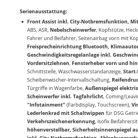
Serienausstattung:
Front Assist inkl. City-Notbremsfunktion, M
ABS, ASR,
Nebelscheinwerfer
, Kopfstütze, Hec
Fahrer und Beifahrer, Seitenairbag vorn mit Kop
Freisprecheinrichtung Bluetooth, Klimaauto
Geschwindigkeitsregelanlage inkl. Geschwin
Vordersitzlehnen
,
Fensterheber vorn und hin
Schnittstelle, Waschwasserstandanzeige,
Start
Scheibenwischer-Intervallschaltung,
Reifendru
Türgriffe in Wagenfarbe,
Außenspiegel elektris
Scheinwerfer inkl. Tagfahrlicht
, Coming/Leavi
"Infotainment"
(Farbdisplay, Touchscreen),
Vi
Lederlenkrad mit Schaltwippen
für DSG Getri
Verkehrszeichenerkennung
, Isofix Beifahrers
höhenverstellbar, Sicherheitsinnenspiegel a