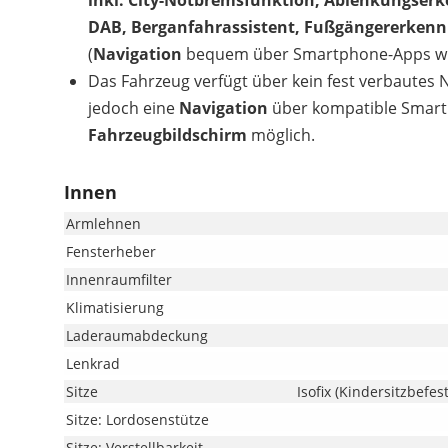
inkl. City-Notbremsfunktion, Ablenkungser
DAB, Berganfahrassistent, Fußgängererken
(
Navigation
bequem über Smartphone-Apps wie
Das Fahrzeug verfügt über kein fest verbautes
jedoch eine
Navigation
über kompatible Smart
Fahrzeugbildschirm
möglich.
Innen
Armlehnen
Fensterheber
Innenraumfilter
Klimatisierung
Laderaumabdeckung
Lenkrad
Sitze
Isofix (Kindersitzbefes
Sitze: Lordosenstütze
Sitze: Verstellbarkeit