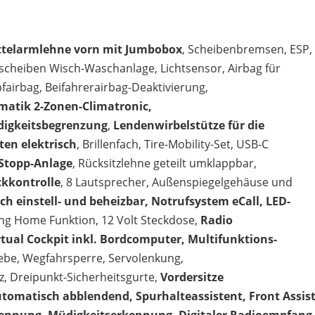
ittelarmlehne vorn mit Jumbobox
, Scheibenbremsen, ESP,
kscheiben Wisch-Waschanlage, Lichtsensor, Airbag für
fairbag, Beifahrerairbag-Deaktivierung,
matik 2-Zonen-Climatronic,
digkeitsbegrenzung
,
Lendenwirbelstütze für die
ten elektrisch
, Brillenfach, Tire-Mobility-Set, USB-C
-Stopp-Anlage
, Rücksitzlehne geteilt umklappbar,
ckkontrolle
, 8 Lautsprecher, Außenspiegelgehäuse und
ch einstell- und beheizbar, Notrufsystem eCall, LED-
ng Home Funktion, 12 Volt Steckdose,
Radio
rtual Cockpit inkl. Bordcomputer, Multifunktions-
ebe, Wegfahrsperre, Servolenkung,
itz, Dreipunkt-Sicherheitsgurte,
Vordersitze
utomatisch abblendend, Spurhalteassistent, Front Assis