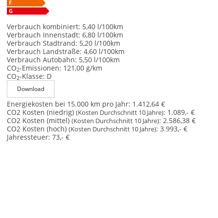
Verbrauch kombiniert:
5,40 l/100km
Verbrauch Innenstadt:
6,80 l/100km
Verbrauch Stadtrand:
5,20 l/100km
Verbrauch Landstraße:
4,60 l/100km
Verbrauch Autobahn:
5,50 l/100km
CO
-Emissionen:
121,00 g/km
2
CO
-Klasse:
D
2
Download
Energiekosten bei 15.000 km pro Jahr:
1.412,64 €
CO2 Kosten (niedrig)
:
1.089,- €
(Kosten Durchschnitt 10 Jahre)
CO2 Kosten (mittel)
:
2.586,38 €
(Kosten Durchschnitt 10 Jahre)
CO2 Kosten (hoch)
:
3.993,- €
(Kosten Durchschnitt 10 Jahre)
Jahressteuer:
73,- €