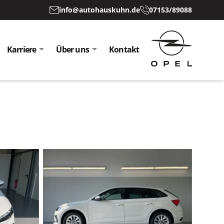
info@autohauskuhn.de
07153/89088
Karriere
Über uns
Kontakt