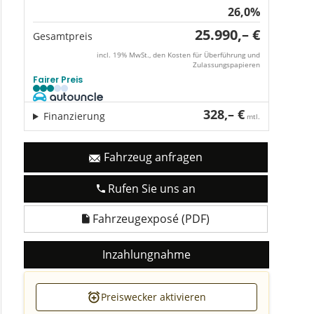
26,0%
25.990,– €
Gesamtpreis
incl. 19% MwSt., den Kosten für Überführung und
Zulassungspapieren
Fairer Preis
328,– €
Finanzierung
mtl.
Fahrzeug anfragen
Rufen Sie uns an
Fahrzeugexposé (PDF)
Inzahlungnahme
Preiswecker aktivieren