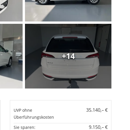
+14
35.140,– €
UVP ohne
Überführungskosten
9.150,– €
Sie sparen: