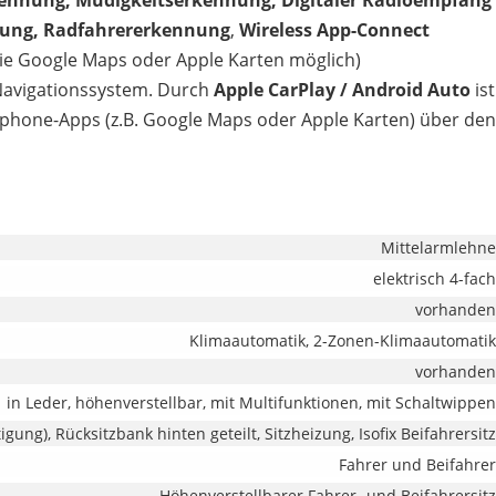
kennung, Müdigkeitserkennung, Digitaler Radioempfang
nung, Radfahrererkennung
,
Wireless App-Connect
 Google Maps oder Apple Karten möglich)
 Navigationssystem. Durch
Apple CarPlay / Android Auto
ist
phone-Apps (z.B. Google Maps oder Apple Karten) über den
Mittelarmlehne
elektrisch 4-fach
vorhanden
Klimaautomatik, 2-Zonen-Klimaautomatik
vorhanden
in Leder, höhenverstellbar, mit Multifunktionen, mit Schaltwippen
tigung), Rücksitzbank hinten geteilt, Sitzheizung, Isofix Beifahrersitz
Fahrer und Beifahrer
Höhenverstellbarer Fahrer- und Beifahrersitz