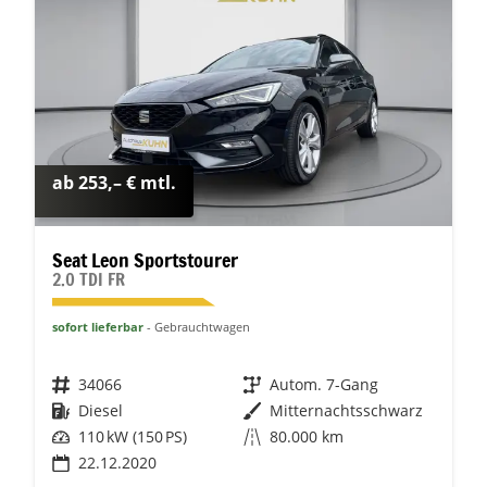
ab 253,– € mtl.
Seat Leon Sportstourer
2.0 TDI FR
sofort lieferbar
Gebrauchtwagen
Fahrzeugnr.
34066
Getriebe
Autom. 7-Gang
Kraftstoff
Diesel
Außenfarbe
Mitternachtsschwarz
Leistung
110 kW (150 PS)
Kilometerstand
80.000 km
22.12.2020