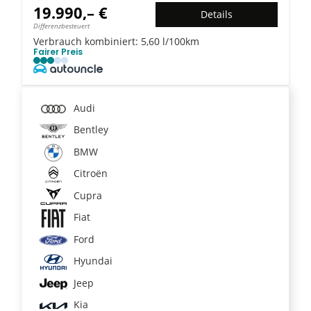
19.990,– €
Details
Differenzbesteuert
Verbrauch kombiniert:
5,60 l/100km
Fairer Preis
Audi
Bentley
BMW
Citroën
Cupra
Fiat
Ford
Hyundai
Jeep
Kia