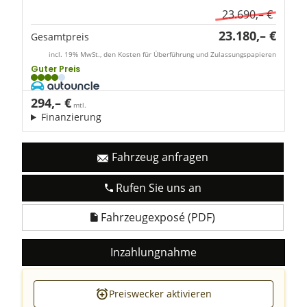
23.690,– €
23.180,– €
Gesamtpreis
incl. 19% MwSt., den Kosten für Überführung und Zulassungspapieren
Guter Preis
294,– €
mtl.
Finanzierung
Fahrzeug anfragen
Rufen Sie uns an
Fahrzeugexposé (PDF)
Inzahlungnahme
Preiswecker aktivieren