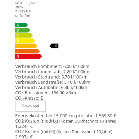
MODELLJAHR
2026
ZUSTAND
unfallfrei
Verbrauch kombiniert:
6,00 l/100km
Verbrauch Innenstadt:
7,20 l/100km
Verbrauch Stadtrand:
5,70 l/100km
Verbrauch Landstraße:
5,10 l/100km
Verbrauch Autobahn:
6,30 l/100km
CO
-Emissionen:
136,00 g/km
2
CO
-Klasse:
E
2
Download
Energiekosten bei 15.000 km pro Jahr:
1.569,60 €
CO2 Kosten (niedrig)
:
(Kosten Durchschnitt 10 Jahre)
1.224,- €
CO2 Kosten (mittel)
:
(Kosten Durchschnitt 10 Jahre)
2.907,- €