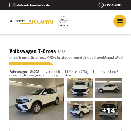
info@autohauskuhn.de
07153/89088
Volkswagen T-Cross
95PS
Climatronic+Sitzheiz+PDCvohi+AppConnect+Side+TravelAssist+ACC
Fahrzeugnr.
:
24202
, unverbindliche Lieferzeit:
7 Tage
, Landesversion: EU
- Europa,
Neuwagen
, Zentrallager (extern)
+14