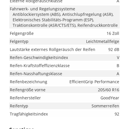
Externe Rollgeräuschklasse
A
Fahrwerk- und Regelungssysteme
Antiblockiersystem (ABS), Antischlupfregelung (ASR),
Elektronisches Stabilitäts-Programm (ESP),
Traktionskontrolle (ASR/CTS/ETS), Reifendruckkontrolle
Felgengröße
16 Zoll
Felgentyp
Leichtmetallfelge
Lautstärke externes Rollgeräusch der Reifen
92 dB
Reifen-Geschwindigkeitsindex
V
Reifen-Kraftstoffeffizienzklasse
B
Reifen-Nasshaftungsklasse
A
Reifenbezeichnung
EfficientGrip Performance
Reifengröße vorne
205/60 R16
Reifenhersteller
GoodYear
Reifentyp
Sommerreifen
Tragfähigkeitsindex
92