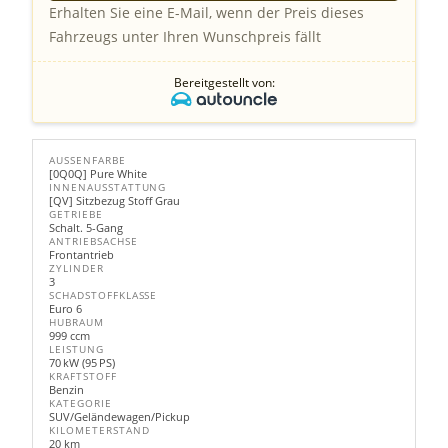
Erhalten Sie eine E-Mail, wenn der Preis dieses
Fahrzeugs unter Ihren Wunschpreis fällt
Bereitgestellt von:
AUSSENFARBE
[0Q0Q] Pure White
INNENAUSSTATTUNG
[QV] Sitzbezug Stoff Grau
GETRIEBE
Schalt. 5-Gang
ANTRIEBSACHSE
Frontantrieb
ZYLINDER
3
SCHADSTOFFKLASSE
Euro 6
HUBRAUM
999 ccm
LEISTUNG
70 kW (95 PS)
KRAFTSTOFF
Benzin
KATEGORIE
SUV/Geländewagen/Pickup
KILOMETERSTAND
20 km