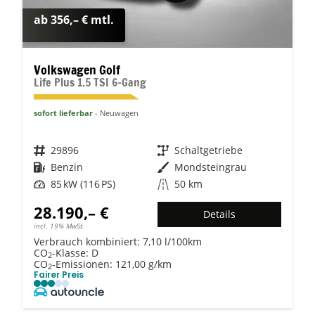
ab 356,– € mtl.
Volkswagen Golf
Life Plus 1.5 TSI 6-Gang
sofort lieferbar
Neuwagen
Fahrzeugnr.
29896
Getriebe
Schaltgetriebe
Kraftstoff
Benzin
Außenfarbe
Mondsteingrau
Leistung
85 kW (116 PS)
Kilometerstand
50 km
28.190,– €
Details
incl. 19% MwSt.
Verbrauch kombiniert:
7,10 l/100km
CO
-Klasse:
D
2
CO
-Emissionen:
121,00 g/km
2
Fairer Preis