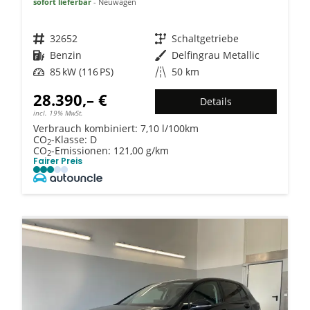
sofort lieferbar
Neuwagen
Fahrzeugnr.
32652
Getriebe
Schaltgetriebe
Kraftstoff
Benzin
Außenfarbe
Delfingrau Metallic
Leistung
85 kW (116 PS)
Kilometerstand
50 km
28.390,– €
Details
incl. 19% MwSt.
Verbrauch kombiniert:
7,10 l/100km
CO
-Klasse:
D
2
CO
-Emissionen:
121,00 g/km
2
Fairer Preis