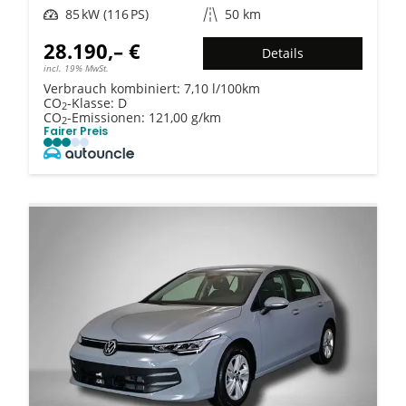
Leistung
85 kW (116 PS)
Kilometerstand
50 km
28.190,– €
Details
incl. 19% MwSt.
Verbrauch kombiniert:
7,10 l/100km
CO
-Klasse:
D
2
CO
-Emissionen:
121,00 g/km
2
Fairer Preis