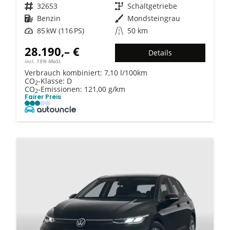
Fahrzeugnr.
32653
Getriebe
Schaltgetriebe
Kraftstoff
Benzin
Außenfarbe
Mondsteingrau
Leistung
85 kW (116 PS)
Kilometerstand
50 km
28.190,– €
Details
incl. 19% MwSt.
Verbrauch kombiniert:
7,10 l/100km
CO
-Klasse:
D
2
CO
-Emissionen:
121,00 g/km
2
Fairer Preis