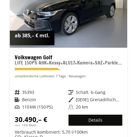
ab 385,– € mtl.
Volkswagen Golf
LIFE 150PS AHK+Kessy+ALU17+Kamera+SHZ+Parklenk+Alarm
unverbindliche Lieferzeit:
7 Tage
Neuwagen
Fahrzeugnr.
35393
Getriebe
Schalt. 6-Gang
Kraftstoff
Benzin
Außenfarbe
[0E0E] Grenadillschwarz Metallic
Leistung
110 kW (150 PS)
Kilometerstand
20 km
30.490,– €
Details
incl. 19% MwSt.
Verbrauch kombiniert:
5,70 l/100km
CO
-Klasse:
D