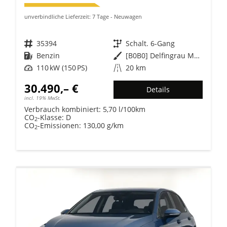
unverbindliche Lieferzeit:
7 Tage
Neuwagen
Fahrzeugnr.
35394
Getriebe
Schalt. 6-Gang
Kraftstoff
Benzin
Außenfarbe
[B0B0] Delfingrau Metallic
Leistung
110 kW (150 PS)
Kilometerstand
20 km
30.490,– €
Details
incl. 19% MwSt.
Verbrauch kombiniert:
5,70 l/100km
CO
-Klasse:
D
2
CO
-Emissionen:
130,00 g/km
2