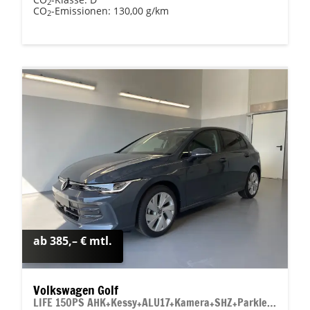
2
CO
-Emissionen:
130,00 g/km
2
ab 385,– € mtl.
Volkswagen Golf
LIFE 150PS AHK+Kessy+ALU17+Kamera+SHZ+Parklenk+Alarm