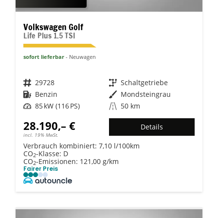
Volkswagen Golf
Life Plus 1.5 TSI
sofort lieferbar
Neuwagen
Fahrzeugnr.
29728
Getriebe
Schaltgetriebe
Kraftstoff
Benzin
Außenfarbe
Mondsteingrau
Leistung
85 kW (116 PS)
Kilometerstand
50 km
28.190,– €
Details
incl. 19% MwSt.
Verbrauch kombiniert:
7,10 l/100km
CO
-Klasse:
D
2
CO
-Emissionen:
121,00 g/km
2
Fairer Preis