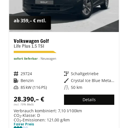
ab 359,– € mtl.
Volkswagen Golf
Life Plus 1.5 TSI
sofort lieferbar
Neuwagen
Fahrzeugnr.
29724
Getriebe
Schaltgetriebe
Kraftstoff
Benzin
Außenfarbe
Crystal Ice Blue Metallic
Leistung
85 kW (116 PS)
Kilometerstand
50 km
28.390,– €
Details
incl. 19% MwSt.
Verbrauch kombiniert:
7,10 l/100km
CO
-Klasse:
D
2
CO
-Emissionen:
121,00 g/km
2
Fairer Preis