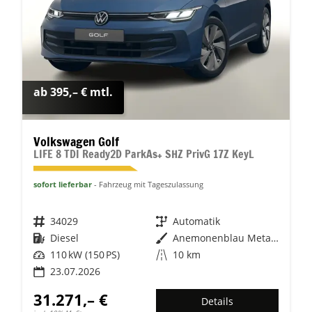
ab 395,– € mtl.
Volkswagen Golf
LIFE 8 TDI Ready2D ParkAs+ SHZ PrivG 17Z KeyL
sofort lieferbar
Fahrzeug mit Tageszulassung
Fahrzeugnr.
34029
Getriebe
Automatik
Kraftstoff
Diesel
Außenfarbe
Anemonenblau Metallic
Leistung
110 kW (150 PS)
Kilometerstand
10 km
23.07.2026
31.271,– €
Details