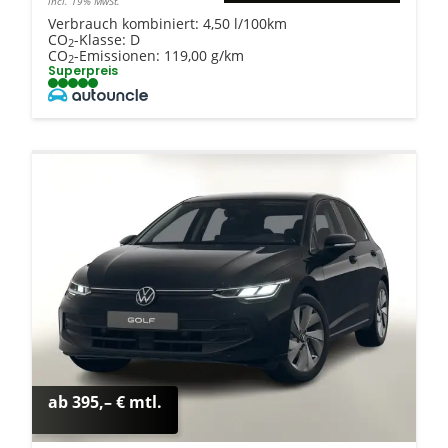
incl. 19% MwSt.
Verbrauch kombiniert:
4,50 l/100km
CO
-Klasse:
D
2
CO
-Emissionen:
119,00 g/km
2
Superpreis
ab 395,– € mtl.