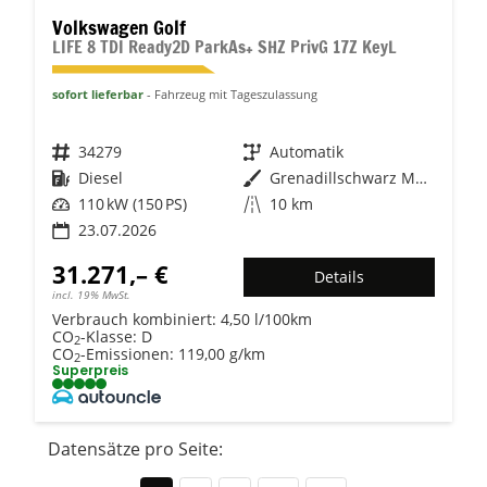
Volkswagen Golf
LIFE 8 TDI Ready2D ParkAs+ SHZ PrivG 17Z KeyL
sofort lieferbar
Fahrzeug mit Tageszulassung
Fahrzeugnr.
34279
Getriebe
Automatik
Kraftstoff
Diesel
Außenfarbe
Grenadillschwarz Metallic
Leistung
110 kW (150 PS)
Kilometerstand
10 km
23.07.2026
31.271,– €
Details
incl. 19% MwSt.
Verbrauch kombiniert:
4,50 l/100km
CO
-Klasse:
D
2
CO
-Emissionen:
119,00 g/km
2
Superpreis
Datensätze pro Seite: