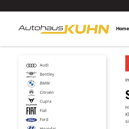
Home
Audi
Bentley
i
BMW
Citroën
Cupra
H
Fiat
K
Ford
s
Hyundai