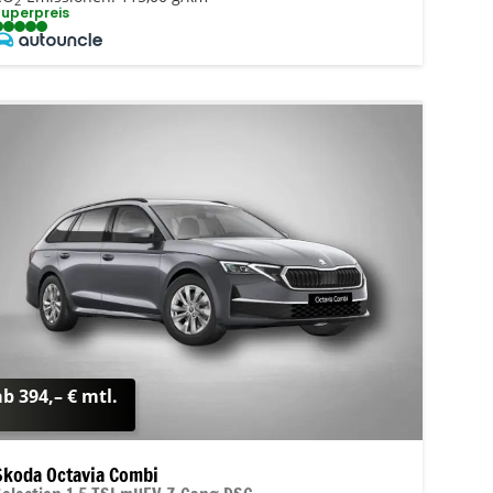
2
Superpreis
ab 394,– € mtl.
Skoda Octavia Combi