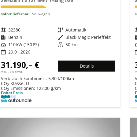
Selection 1.5 TSI mHEV 7-Gang DSG
sofort lieferbar
Neuwagen
s
Fahrzeugnr.
32386
Getriebe
Automatik
Kraftstoff
Benzin
Außenfarbe
Black-Magic Perleffekt
Leistung
110 kW (150 PS)
Kilometerstand
50 km
29.01.2026
31.190,– €
Details
incl. 19% MwSt.
i
Verbrauch kombiniert:
5,30 l/100km
CO
-Klasse:
D
2
CO
-Emissionen:
122,00 g/km
2
Fairer Preis
F