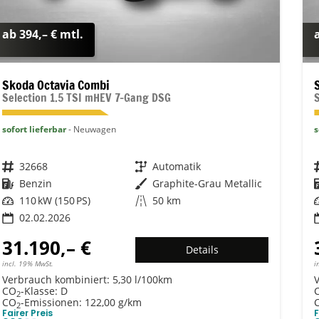
ab 394,– € mtl.
Skoda Octavia Combi
Selection 1.5 TSI mHEV 7-Gang DSG
sofort lieferbar
Neuwagen
s
Fahrzeugnr.
32668
Getriebe
Automatik
Kraftstoff
Benzin
Außenfarbe
Graphite-Grau Metallic
Leistung
110 kW (150 PS)
Kilometerstand
50 km
02.02.2026
31.190,– €
Details
incl. 19% MwSt.
i
Verbrauch kombiniert:
5,30 l/100km
CO
-Klasse:
D
2
CO
-Emissionen:
122,00 g/km
2
Fairer Preis
F