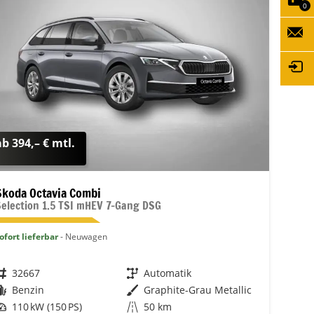
0
ab 394,– € mtl.
Skoda Octavia Combi
Selection 1.5 TSI mHEV 7-Gang DSG
ofort lieferbar
Neuwagen
Fahrzeugnr.
32667
Getriebe
Automatik
Kraftstoff
Benzin
Außenfarbe
Graphite-Grau Metallic
Leistung
110 kW (150 PS)
Kilometerstand
50 km