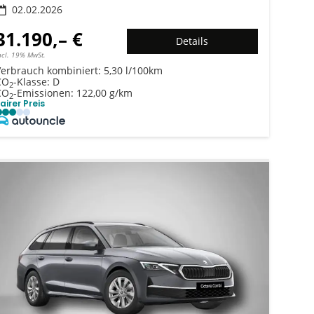
02.02.2026
31.190,– €
Details
ncl. 19% MwSt.
Verbrauch kombiniert:
5,30 l/100km
CO
-Klasse:
D
2
CO
-Emissionen:
122,00 g/km
2
airer Preis