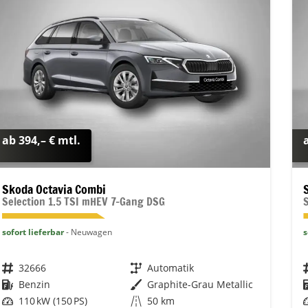
ab 394,– € mtl.
Skoda Octavia Combi
Selection 1.5 TSI mHEV 7-Gang DSG
sofort lieferbar
Neuwagen
s
Fahrzeugnr.
32666
Getriebe
Automatik
Kraftstoff
Benzin
Außenfarbe
Graphite-Grau Metallic
Leistung
110 kW (150 PS)
Kilometerstand
50 km