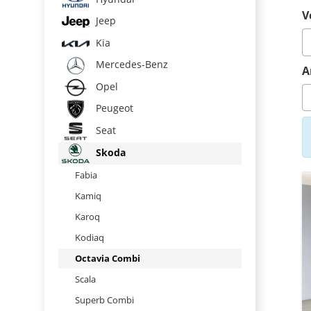
V
Jeep
Kia
Mercedes-Benz
A
Opel
Peugeot
Seat
Skoda
Fabia
Kamiq
Karoq
Kodiaq
Octavia Combi
Scala
Superb Combi