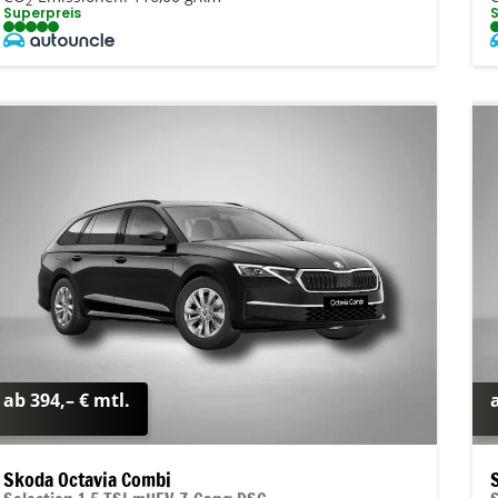
2
Superpreis
ab 394,– € mtl.
Skoda Octavia Combi