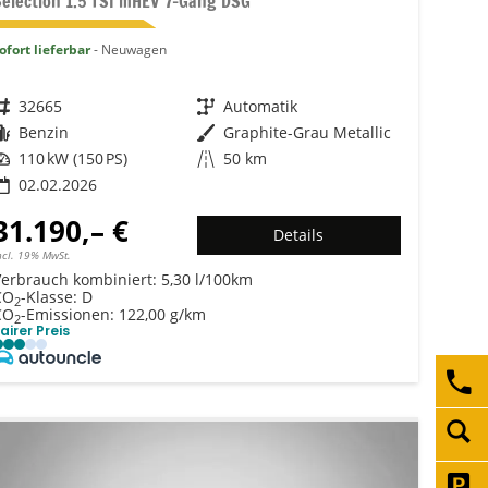
Selection 1.5 TSI mHEV 7-Gang DSG
ofort lieferbar
Neuwagen
Fahrzeugnr.
32665
Getriebe
Automatik
Kraftstoff
Benzin
Außenfarbe
Graphite-Grau Metallic
Leistung
110 kW (150 PS)
Kilometerstand
50 km
02.02.2026
31.190,– €
Details
ncl. 19% MwSt.
Verbrauch kombiniert:
5,30 l/100km
CO
-Klasse:
D
2
CO
-Emissionen:
122,00 g/km
2
airer Preis