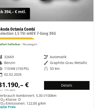
ab 394,– € mtl.
Skoda Octavia Combi
Selection 1.5 TSI mHEV 7-Gang DSG
ofort lieferbar
Neuwagen
Fahrzeugnr.
32669
Getriebe
Automatik
Kraftstoff
Benzin
Außenfarbe
Graphite-Grau Metallic
Leistung
110 kW (150 PS)
Kilometerstand
50 km
02.02.2026
31.190,– €
Details
ncl. 19% MwSt.
Verbrauch kombiniert:
5,30 l/100km
CO
-Klasse:
D
2
CO
-Emissionen:
122,00 g/km
2
airer Preis