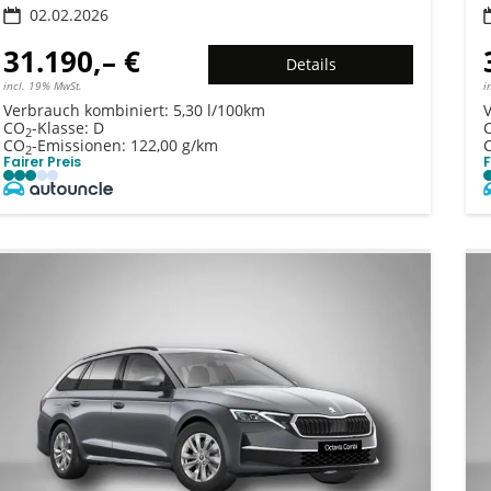
02.02.2026
31.190,– €
Details
incl. 19% MwSt.
i
Verbrauch kombiniert:
5,30 l/100km
CO
-Klasse:
D
2
CO
-Emissionen:
122,00 g/km
2
Fairer Preis
F