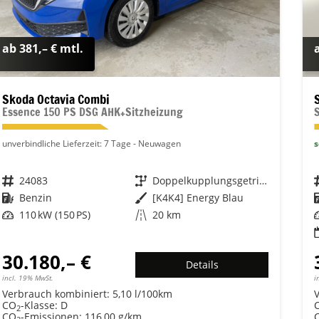
ab 381,– € mtl.
Skoda Octavia Combi
Essence 150 PS DSG AHK+Sitzheizung
unverbindliche Lieferzeit:
7 Tage
Neuwagen
s
Fahrzeugnr.
24083
Getriebe
Doppelkupplungsgetriebe (DSG)
Kraftstoff
Benzin
Außenfarbe
[K4K4] Energy Blau
Leistung
110 kW (150 PS)
Kilometerstand
20 km
30.180,– €
Details
incl. 19% MwSt.
i
Verbrauch kombiniert:
5,10 l/100km
CO
-Klasse:
D
2
CO
-Emissionen:
116,00 g/km