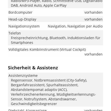
Radio/MP3-Player, Radio, Schnittstelle USB, Digitalradio
DAB, Android Auto, Apple CarPlay
Bordcomputer
vorhanden
Head-up-Display
vorhanden
Navigationssystem
Navigation, Navigation per Audio
Telefon
Freisprecheinrichtung, Bluetooth, Induktionsladen für
Smartphones
Volldigitales Kombiinstrument (Virtual Cockpit)
vorhanden
Sicherheit & Assistenz
Assistenzsysteme
Regensensor, Notbremsassistent (City-Safety),
Berganfahrassistent, Spurhalteassistent,
Abstandstempomat adaptiv (ACC),
Verkehrzeichenerkennung, Müdigkeitserkennungs-
Sensor, Notrufsystem, Abstandswarner,
Geschwindigkeitsbegrenzer
Diebstahl-Alarmanlage
vorhanden