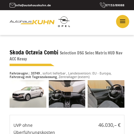
info@autohauskuhn.de
07153/89088
Skoda Octavia Combi
Selection DSG Selec Matrix HUD Nav
ACC Kessy
Fahrzeugnr.
:
33749
,
sofort lieferbar
, Landesversion: EU - Europa,
Fahrzeug mit Tageszulassung
, Zentrallager (extern)
46.030,– €
UVP ohne
Überführungskosten