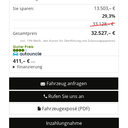
13.503,– €
Sie sparen:
29,3%
33.128,– €
32.527,– €
Gesamtpreis
incl. 19% MwSt., den Kosten für Überführung und Zulassungspapieren
Guter Preis
411,– €
mtl.
Finanzierung
Fahrzeug anfragen
Rufen Sie uns an
Fahrzeugexposé (PDF)
Inzahlungnahme