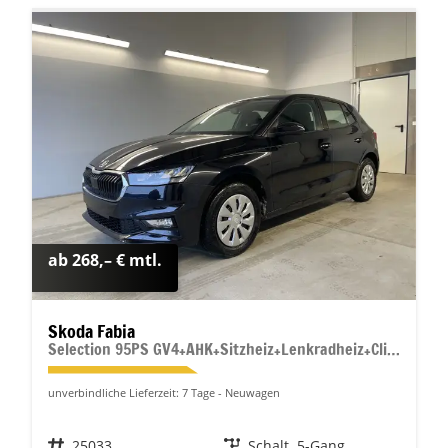
ab 268,– € mtl.
Skoda Fabia
Selection 95PS GV4+AHK+Sitzheiz+Lenkradheiz+Climatronic+Tempomat+PDC
unverbindliche Lieferzeit:
7 Tage
Neuwagen
Fahrzeugnr.
25033
Getriebe
Schalt. 5-Gang