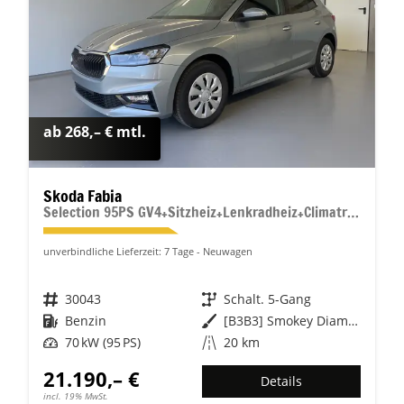
ab 268,– € mtl.
Skoda Fabia
Selection 95PS GV4+Sitzheiz+Lenkradheiz+Climatronic+Sunset+AppConnect+PDC
unverbindliche Lieferzeit:
7 Tage
Neuwagen
Fahrzeugnr.
30043
Getriebe
Schalt. 5-Gang
Kraftstoff
Benzin
Außenfarbe
[B3B3] Smokey Diamond-Silber Metallic
Leistung
70 kW (95 PS)
Kilometerstand
20 km
21.190,– €
Details
incl. 19% MwSt.