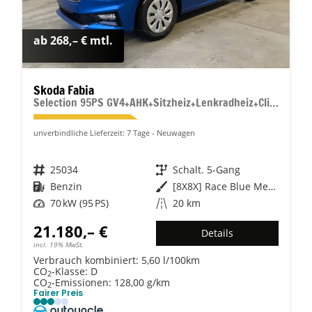
ab 268,– € mtl.
Skoda Fabia
Selection 95PS GV4+AHK+Sitzheiz+Lenkradheiz+Climatronic+Tempomat+PDC
unverbindliche Lieferzeit:
7 Tage
Neuwagen
Fahrzeugnr.
25034
Getriebe
Schalt. 5-Gang
Kraftstoff
Benzin
Außenfarbe
[8X8X] Race Blue Metallic
Leistung
70 kW (95 PS)
Kilometerstand
20 km
21.180,– €
Details
incl. 19% MwSt.
Verbrauch kombiniert:
5,60 l/100km
CO
-Klasse:
D
2
CO
-Emissionen:
128,00 g/km
2
Fairer Preis