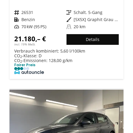
Fahrzeugnr.
26531
Getriebe
Schalt. 5-Gang
Kraftstoff
Benzin
Außenfarbe
[5X5X] Graphit Grau Metallic
Leistung
70 kW (95 PS)
Kilometerstand
20 km
21.180,– €
Details
incl. 19% MwSt.
Verbrauch kombiniert:
5,60 l/100km
CO
-Klasse:
D
2
CO
-Emissionen:
128,00 g/km
2
Fairer Preis