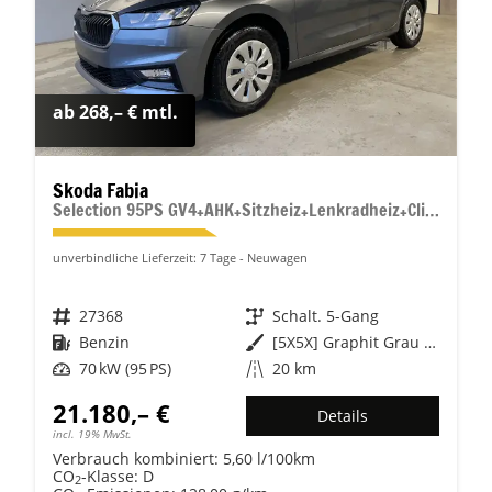
ab 268,– € mtl.
Skoda Fabia
Selection 95PS GV4+AHK+Sitzheiz+Lenkradheiz+Climatronic+Tempomat+PDC
unverbindliche Lieferzeit:
7 Tage
Neuwagen
Fahrzeugnr.
27368
Getriebe
Schalt. 5-Gang
Kraftstoff
Benzin
Außenfarbe
[5X5X] Graphit Grau Metallic
Leistung
70 kW (95 PS)
Kilometerstand
20 km
21.180,– €
Details
incl. 19% MwSt.
Verbrauch kombiniert:
5,60 l/100km
CO
-Klasse:
D
2