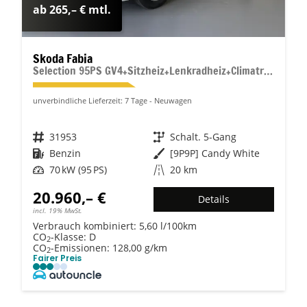
ab 265,– € mtl.
Skoda Fabia
Selection 95PS GV4+Sitzheiz+Lenkradheiz+Climatronic+Sunset+AppConnect+PDC
unverbindliche Lieferzeit:
7 Tage
Neuwagen
Fahrzeugnr.
31953
Getriebe
Schalt. 5-Gang
Kraftstoff
Benzin
Außenfarbe
[9P9P] Candy White
Leistung
70 kW (95 PS)
Kilometerstand
20 km
20.960,– €
Details
incl. 19% MwSt.
Verbrauch kombiniert:
5,60 l/100km
CO
-Klasse:
D
2
CO
-Emissionen:
128,00 g/km
2
Fairer Preis