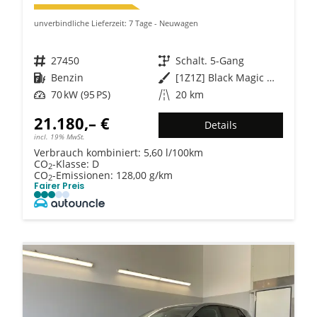
unverbindliche Lieferzeit:
7 Tage
Neuwagen
Fahrzeugnr.
27450
Getriebe
Schalt. 5-Gang
Kraftstoff
Benzin
Außenfarbe
[1Z1Z] Black Magic Metallic
Leistung
70 kW (95 PS)
Kilometerstand
20 km
21.180,– €
Details
incl. 19% MwSt.
Verbrauch kombiniert:
5,60 l/100km
CO
-Klasse:
D
2
CO
-Emissionen:
128,00 g/km
2
Fairer Preis