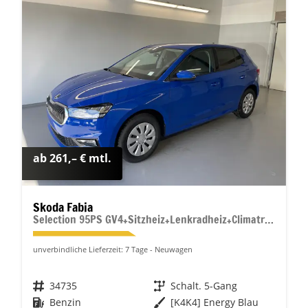
ab 261,– € mtl.
Skoda Fabia
Selection 95PS GV4+Sitzheiz+Lenkradheiz+Climatronic+Sunset+AppConnect+PDC
unverbindliche Lieferzeit:
7 Tage
Neuwagen
Fahrzeugnr.
34735
Getriebe
Schalt. 5-Gang
Kraftstoff
Benzin
Außenfarbe
[K4K4] Energy Blau