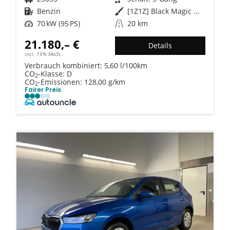
Kraftstoff
Benzin
Außenfarbe
[1Z1Z] Black Magic Metallic
Leistung
70 kW (95 PS)
Kilometerstand
20 km
21.180,– €
Details
incl. 19% MwSt.
Verbrauch kombiniert:
5,60 l/100km
CO
-Klasse:
D
2
CO
-Emissionen:
128,00 g/km
2
Fairer Preis