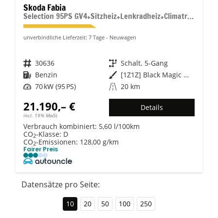
Skoda Fabia
Selection 95PS GV4+Sitzheiz+Lenkradheiz+Climatronic+Sunset+AppConnect+PDC
unverbindliche Lieferzeit:
7 Tage
Neuwagen
Fahrzeugnr.
30636
Getriebe
Schalt. 5-Gang
Kraftstoff
Benzin
Außenfarbe
[1Z1Z] Black Magic Metallic
Leistung
70 kW (95 PS)
Kilometerstand
20 km
21.190,– €
Details
incl. 19% MwSt.
Verbrauch kombiniert:
5,60 l/100km
CO
-Klasse:
D
2
CO
-Emissionen:
128,00 g/km
2
Fairer Preis
Datensätze pro Seite:
10
20
50
100
250