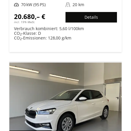
Leistung
70 kW (95 PS)
Kilometerstand
20 km
20.680,– €
Details
incl. 19% MwSt.
Verbrauch kombiniert:
5,60 l/100km
CO
-Klasse:
D
2
CO
-Emissionen:
128,00 g/km
2