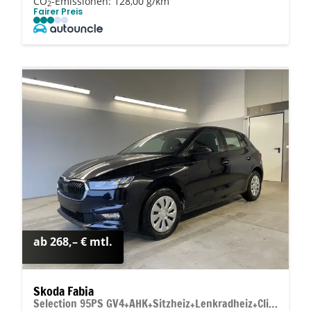
CO
-Emissionen:
128,00 g/km
2
Fairer Preis
ab 268,– € mtl.
Skoda Fabia
Selection 95PS GV4+AHK+Sitzheiz+Lenkradheiz+Climatronic+Tempomat+PDC