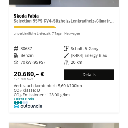
Skoda Fabia
Selection 95PS GV4+Sitzheiz+Lenkradheiz+Climatronic+Sunset+AppConnect+PDC
unverbindliche Lieferzeit:
7 Tage
Neuwagen
Fahrzeugnr.
30637
Getriebe
Schalt. 5-Gang
Kraftstoff
Benzin
Außenfarbe
[K4K4] Energy Blau
Leistung
70 kW (95 PS)
Kilometerstand
20 km
20.680,– €
Details
incl. 19% MwSt.
Verbrauch kombiniert:
5,60 l/100km
CO
-Klasse:
D
2
CO
-Emissionen:
128,00 g/km
2
Fairer Preis