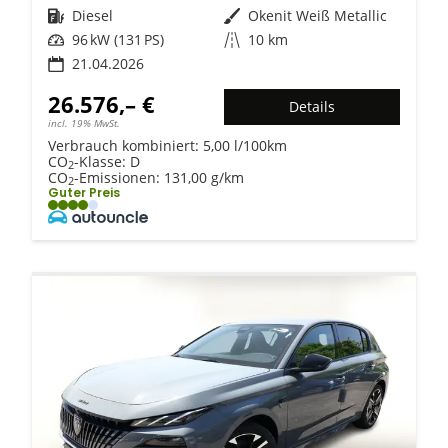
Kraftstoff
Diesel
Außenfarbe
Okenit Weiß Metallic
Leistung
96 kW (131 PS)
Kilometerstand
10 km
21.04.2026
26.576,– €
Details
incl. 19% MwSt.
Verbrauch kombiniert:
5,00 l/100km
CO
-Klasse:
D
2
CO
-Emissionen:
131,00 g/km
2
Guter Preis