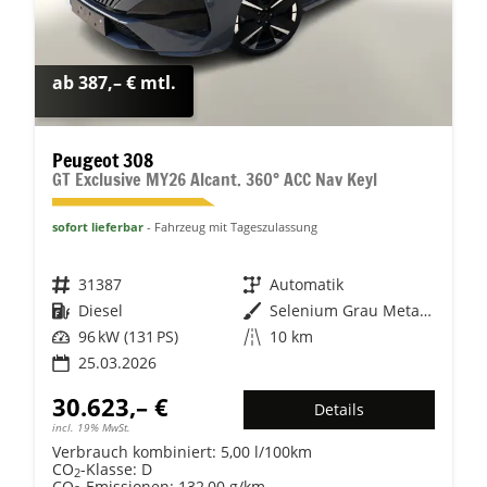
ab 387,– € mtl.
Peugeot 308
GT Exclusive MY26 Alcant. 360° ACC Nav Keyl
sofort lieferbar
Fahrzeug mit Tageszulassung
Fahrzeugnr.
31387
Getriebe
Automatik
Kraftstoff
Diesel
Außenfarbe
Selenium Grau Metallic
Leistung
96 kW (131 PS)
Kilometerstand
10 km
25.03.2026
30.623,– €
Details
incl. 19% MwSt.
Verbrauch kombiniert:
5,00 l/100km
CO
-Klasse:
D
2
CO
-Emissionen:
132,00 g/km