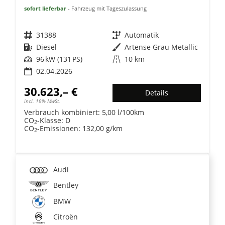
sofort lieferbar
Fahrzeug mit Tageszulassung
Fahrzeugnr.
31388
Getriebe
Automatik
Kraftstoff
Diesel
Außenfarbe
Artense Grau Metallic
Leistung
96 kW (131 PS)
Kilometerstand
10 km
02.04.2026
30.623,– €
Details
incl. 19% MwSt.
Verbrauch kombiniert:
5,00 l/100km
CO
-Klasse:
D
2
CO
-Emissionen:
132,00 g/km
2
Audi
Bentley
BMW
Citroën