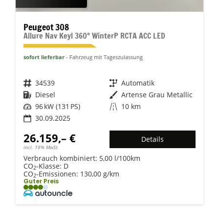
Peugeot 308
Allure Nav Keyl 360° WinterP RCTA ACC LED
sofort lieferbar
Fahrzeug mit Tageszulassung
Fahrzeugnr.
34539
Getriebe
Automatik
Kraftstoff
Diesel
Außenfarbe
Artense Grau Metallic
Leistung
96 kW (131 PS)
Kilometerstand
10 km
30.09.2025
26.159,– €
Details
incl. 19% MwSt.
Verbrauch kombiniert:
5,00 l/100km
CO
-Klasse:
D
2
CO
-Emissionen:
130,00 g/km
2
Guter Preis