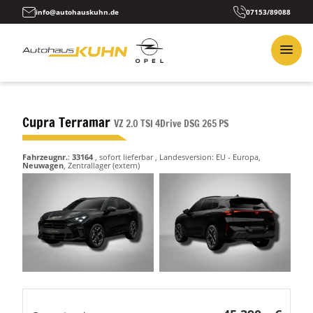
info@autohauskuhn.de
07153/89088
Cupra Terramar
VZ 2.0 TSI 4Drive DSG 265 PS
Fahrzeugnr.
:
33164
,
sofort lieferbar
, Landesversion: EU - Europa,
Neuwagen
, Zentrallager (extern)