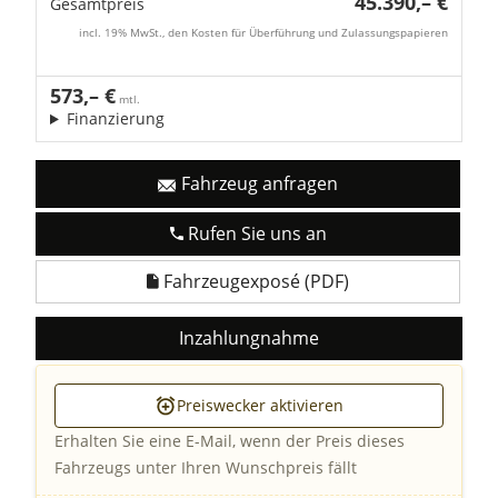
45.390,– €
Gesamtpreis
incl. 19% MwSt., den Kosten für Überführung und Zulassungspapieren
573,– €
mtl.
Finanzierung
Fahrzeug anfragen
Rufen Sie uns an
Fahrzeugexposé (PDF)
Inzahlungnahme
Preiswecker aktivieren
Erhalten Sie eine E-Mail, wenn der Preis dieses
Fahrzeugs unter Ihren Wunschpreis fällt