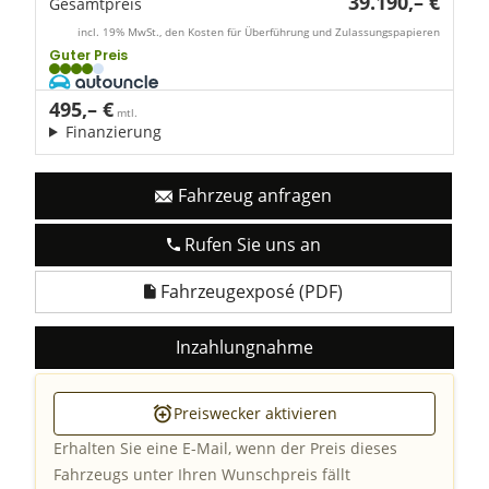
39.190,– €
Gesamtpreis
incl. 19% MwSt., den Kosten für Überführung und Zulassungspapieren
Guter Preis
495,– €
mtl.
Finanzierung
Fahrzeug anfragen
Rufen Sie uns an
Fahrzeugexposé (PDF)
Inzahlungnahme
Preiswecker aktivieren
Erhalten Sie eine E-Mail, wenn der Preis dieses
Fahrzeugs unter Ihren Wunschpreis fällt