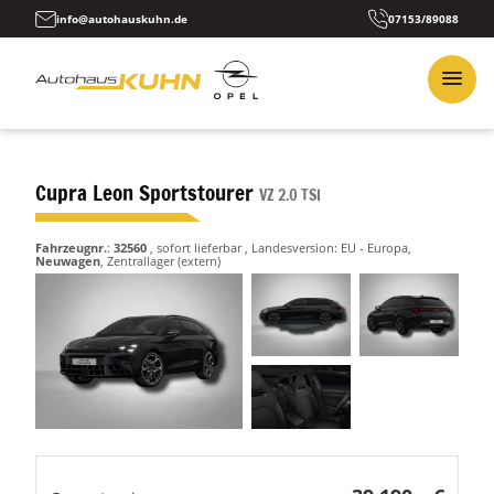
info@autohauskuhn.de
07153/89088
Cupra Leon Sportstourer
VZ 2.0 TSI
Fahrzeugnr.
:
32560
,
sofort lieferbar
, Landesversion: EU - Europa,
Neuwagen
, Zentrallager (extern)