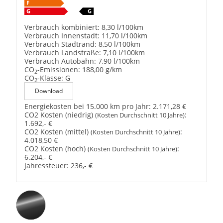
Verbrauch kombiniert:
8,30 l/100km
Verbrauch Innenstadt:
11,70 l/100km
Verbrauch Stadtrand:
8,50 l/100km
Verbrauch Landstraße:
7,10 l/100km
Verbrauch Autobahn:
7,90 l/100km
CO
-Emissionen:
188,00 g/km
2
CO
-Klasse:
G
2
Download
Energiekosten bei 15.000 km pro Jahr:
2.171,28 €
CO2 Kosten (niedrig)
:
(Kosten Durchschnitt 10 Jahre)
1.692,- €
CO2 Kosten (mittel)
:
(Kosten Durchschnitt 10 Jahre)
4.018,50 €
CO2 Kosten (hoch)
:
(Kosten Durchschnitt 10 Jahre)
6.204,- €
Jahressteuer:
236,- €