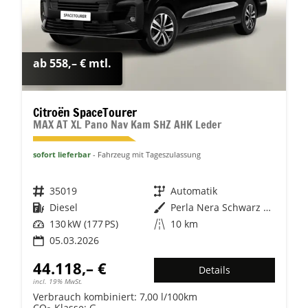
ab 558,– € mtl.
Citroën SpaceTourer
MAX AT XL Pano Nav Kam SHZ AHK Leder
sofort lieferbar
Fahrzeug mit Tageszulassung
Fahrzeugnr.
35019
Getriebe
Automatik
Kraftstoff
Diesel
Außenfarbe
Perla Nera Schwarz Metallic
Leistung
130 kW (177 PS)
Kilometerstand
10 km
05.03.2026
44.118,– €
Details
incl. 19% MwSt.
Verbrauch kombiniert:
7,00 l/100km
CO
-Klasse:
G