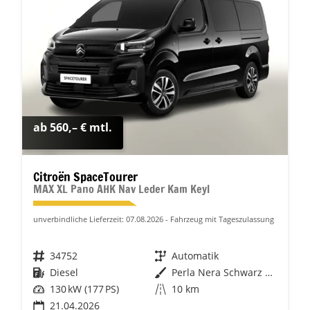
ab 560,– € mtl.
Citroën SpaceTourer
MAX XL Pano AHK Nav Leder Kam Keyl
unverbindliche Lieferzeit:
07.08.2026
Fahrzeug mit Tageszulassung
Fahrzeugnr.
34752
Getriebe
Automatik
Kraftstoff
Diesel
Außenfarbe
Perla Nera Schwarz Metallic
Leistung
130 kW (177 PS)
Kilometerstand
10 km
21.04.2026