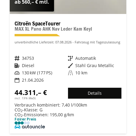
ab 560,– € mtl.
Citroën SpaceTourer
MAX XL Pano AHK Nav Leder Kam Keyl
unverbindliche Lieferzeit:
07.08.2026
Fahrzeug mit Tageszulassung
Fahrzeugnr.
34753
Getriebe
Automatik
Kraftstoff
Diesel
Außenfarbe
Stahl Grau Metallic
Leistung
130 kW (177 PS)
Kilometerstand
10 km
21.04.2026
44.311,– €
Details
incl. 19% MwSt.
Verbrauch kombiniert:
7,40 l/100km
CO
-Klasse:
G
2
CO
-Emissionen:
195,00 g/km
2
Fairer Preis