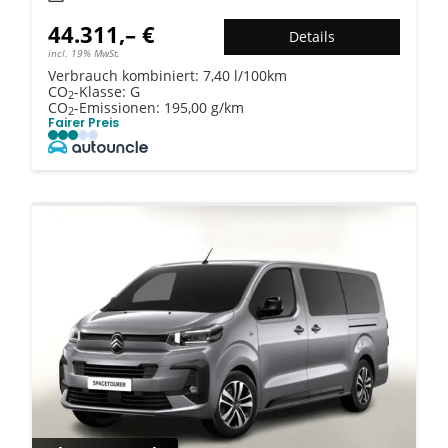
44.311,– €
Details
incl. 19% MwSt.
Verbrauch kombiniert:
7,40 l/100km
CO
-Klasse:
G
2
CO
-Emissionen:
195,00 g/km
2
Fairer Preis