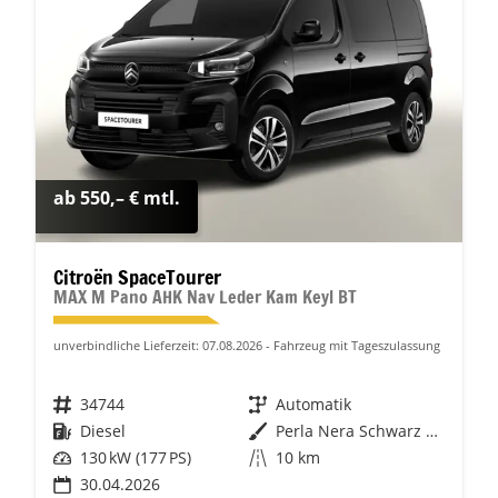
ab 550,– € mtl.
Citroën SpaceTourer
MAX M Pano AHK Nav Leder Kam Keyl BT
unverbindliche Lieferzeit:
07.08.2026
Fahrzeug mit Tageszulassung
Fahrzeugnr.
34744
Getriebe
Automatik
Kraftstoff
Diesel
Außenfarbe
Perla Nera Schwarz Metallic
Leistung
130 kW (177 PS)
Kilometerstand
10 km
30.04.2026