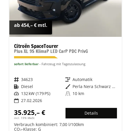
ab 454,– € mtl.
Citroën SpaceTourer
Plus XL 9S KlimaP LED CarP PDC PrivG
sofort lieferbar
Fahrzeug mit Tageszulassung
Fahrzeugnr.
34623
Getriebe
Automatik
Kraftstoff
Diesel
Außenfarbe
Perla Nera Schwarz Metallic
Leistung
132 kW (179 PS)
Kilometerstand
10 km
27.02.2026
35.925,– €
Details
incl. 19% MwSt.
Verbrauch kombiniert:
7,00 l/100km
CO
-Klasse:
G
2