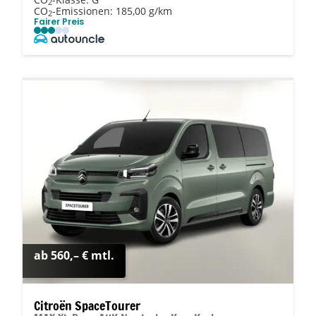
2
CO
-Emissionen:
185,00 g/km
2
Fairer Preis
ab 560,– € mtl.
Citroën SpaceTourer