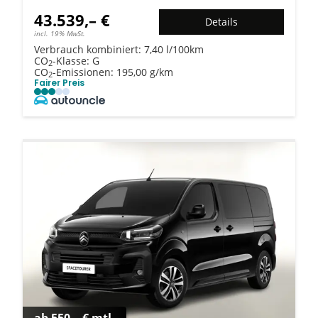
43.539,– €
Details
incl. 19% MwSt.
Verbrauch kombiniert:
7,40 l/100km
CO
-Klasse:
G
2
CO
-Emissionen:
195,00 g/km
2
Fairer Preis
ab 550,– € mtl.