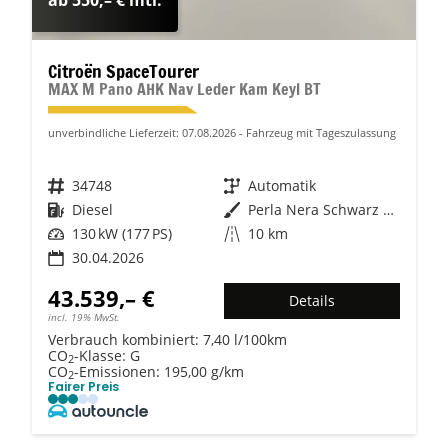
Citroën SpaceTourer
MAX M Pano AHK Nav Leder Kam Keyl BT
unverbindliche Lieferzeit:
07.08.2026
Fahrzeug mit Tageszulassung
Fahrzeugnr.
34748
Getriebe
Automatik
Kraftstoff
Diesel
Außenfarbe
Perla Nera Schwarz Metallic
Leistung
130 kW (177 PS)
Kilometerstand
10 km
30.04.2026
43.539,– €
Details
incl. 19% MwSt.
Verbrauch kombiniert:
7,40 l/100km
CO
-Klasse:
G
2
CO
-Emissionen:
195,00 g/km
2
Fairer Preis