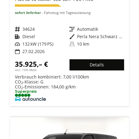
sofort lieferbar
Fahrzeug mit Tageszulassung
Fahrzeugnr.
34624
Getriebe
Automatik
Kraftstoff
Diesel
Außenfarbe
Perla Nera Schwarz Metallic
Leistung
132 kW (179 PS)
Kilometerstand
10 km
27.02.2026
35.925,– €
Details
incl. 19% MwSt.
Verbrauch kombiniert:
7,00 l/100km
CO
-Klasse:
G
2
CO
-Emissionen:
184,00 g/km
2
Superpreis