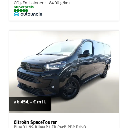
CO
-Emissionen:
184,00 g/km
2
Superpreis
ab 454,– € mtl.
Citroën SpaceTourer
Plus XL 9S KlimaP LED CarP PDC PrivG