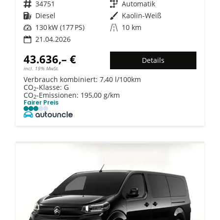
Fahrzeugnr.
34751
Getriebe
Automatik
Kraftstoff
Diesel
Außenfarbe
Kaolin-Weiß
Leistung
130 kW (177 PS)
Kilometerstand
10 km
21.04.2026
43.636,– €
Details
incl. 19% MwSt.
Verbrauch kombiniert:
7,40 l/100km
CO
-Klasse:
G
2
CO
-Emissionen:
195,00 g/km
2
Fairer Preis