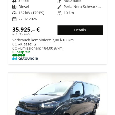
Fahrzeugnr.
34435
Getriebe
Automatik
Kraftstoff
Diesel
Außenfarbe
Perla Nera Schwarz Metallic
Leistung
132 kW (179 PS)
Kilometerstand
10 km
27.02.2026
35.925,– €
Details
incl. 19% MwSt.
Verbrauch kombiniert:
7,00 l/100km
CO
-Klasse:
G
2
CO
-Emissionen:
184,00 g/km
2
Superpreis