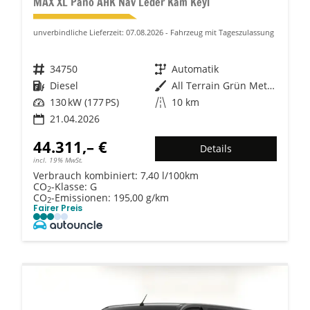
MAX XL Pano AHK Nav Leder Kam Keyl
unverbindliche Lieferzeit:
07.08.2026
Fahrzeug mit Tageszulassung
Fahrzeugnr.
34750
Getriebe
Automatik
Kraftstoff
Diesel
Außenfarbe
All Terrain Grün Metallic
Leistung
130 kW (177 PS)
Kilometerstand
10 km
21.04.2026
44.311,– €
Details
incl. 19% MwSt.
Verbrauch kombiniert:
7,40 l/100km
CO
-Klasse:
G
2
CO
-Emissionen:
195,00 g/km
2
Fairer Preis