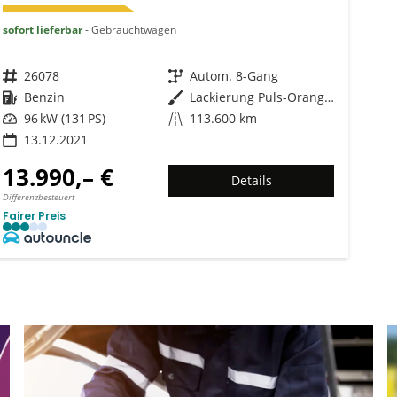
sofort lieferbar
Gebrauchtwagen
Fahrzeugnr.
26078
Getriebe
Autom. 8-Gang
Kraftstoff
Benzin
Außenfarbe
Lackierung Puls-Orange/Typ Außenverkleidung Metallic-Lackierung
Leistung
96 kW (131 PS)
Kilometerstand
113.600 km
13.12.2021
13.990,– €
Details
Differenzbesteuert
Fairer Preis