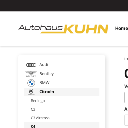
Home
i
Audi
Bentley
BMW
V
Citroën
Berlingo
A
C3
C3 Aircross
C4