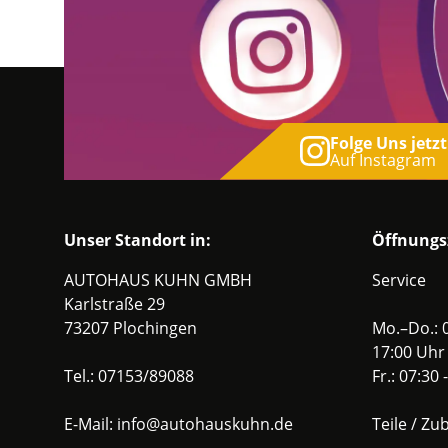
Folge Uns jetzt
Auf Instagram
Unser Standort in:
Öffnungs
AUTOHAUS KUHN GMBH
Service
Karlstraße 29
73207 Plochingen
Mo.–Do.: 0
17:00 Uhr
Tel.:
07153/89088
Fr.: 07:30
E-Mail:
info@autohauskuhn.de
Teile / Zu