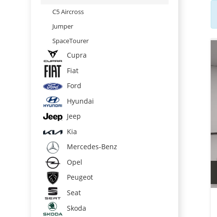
C5 Aircross
Jumper
SpaceTourer
Cupra
Fiat
Ford
Hyundai
Jeep
Kia
Mercedes-Benz
Opel
Peugeot
Seat
Skoda