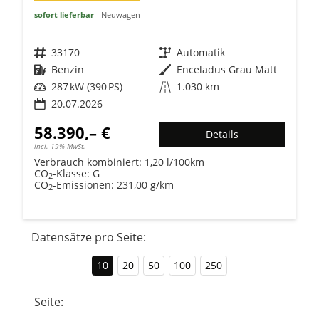
sofort lieferbar
Neuwagen
Fahrzeugnr.
33170
Getriebe
Automatik
Kraftstoff
Benzin
Außenfarbe
Enceladus Grau Matt
Leistung
287 kW (390 PS)
Kilometerstand
1.030 km
20.07.2026
58.390,– €
Details
incl. 19% MwSt.
Verbrauch kombiniert:
1,20 l/100km
CO
-Klasse:
G
2
CO
-Emissionen:
231,00 g/km
2
Datensätze pro Seite:
10
20
50
100
250
Seite: