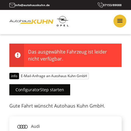
info@autohauskuhn.de
07153/89088
Das ausgewählte Fahrzeug ist leider
nicht verfügbar.
info
E-Mail-Anfrage an Autohaus Kuhn GmbH
ConfiguratorStep starten
Gute Fahrt wünscht Autohaus Kuhn GmbH.
Audi