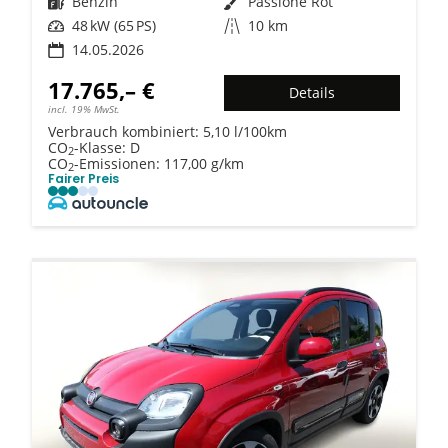
Kraftstoff
Benzin
Außenfarbe
Passione Rot
Leistung
48 kW (65 PS)
Kilometerstand
10 km
14.05.2026
17.765,– €
Details
incl. 19% MwSt.
Verbrauch kombiniert:
5,10 l/100km
CO
-Klasse:
D
2
CO
-Emissionen:
117,00 g/km
2
Fairer Preis