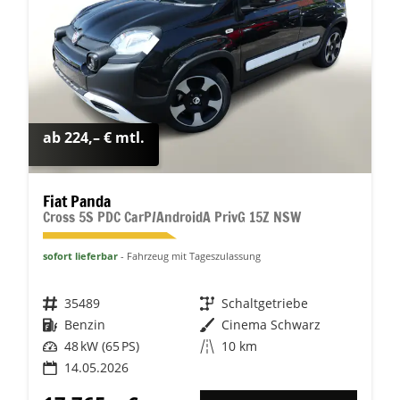
ab 224,– € mtl.
Fiat Panda
Cross 5S PDC CarP/AndroidA PrivG 15Z NSW
sofort lieferbar
Fahrzeug mit Tageszulassung
Fahrzeugnr.
35489
Getriebe
Schaltgetriebe
Kraftstoff
Benzin
Außenfarbe
Cinema Schwarz
Leistung
48 kW (65 PS)
Kilometerstand
10 km
14.05.2026