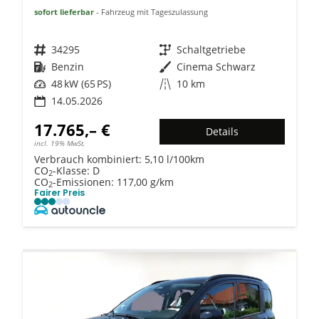
sofort lieferbar
Fahrzeug mit Tageszulassung
Fahrzeugnr.
34295
Getriebe
Schaltgetriebe
Kraftstoff
Benzin
Außenfarbe
Cinema Schwarz
Leistung
48 kW (65 PS)
Kilometerstand
10 km
14.05.2026
17.765,– €
Details
incl. 19% MwSt.
Verbrauch kombiniert:
5,10 l/100km
CO
-Klasse:
D
2
CO
-Emissionen:
117,00 g/km
2
Fairer Preis