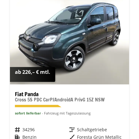
ab 226,– € mtl.
Fiat Panda
Cross 5S PDC CarP/AndroidA PrivG 15Z NSW
sofort lieferbar
Fahrzeug mit Tageszulassung
Fahrzeugnr.
34296
Getriebe
Schaltgetriebe
Kraftstoff
Benzin
Außenfarbe
Foresta Grün Metallic