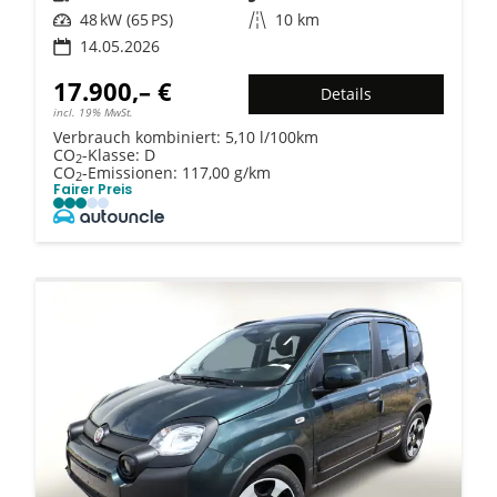
Leistung
48 kW (65 PS)
Kilometerstand
10 km
14.05.2026
17.900,– €
Details
incl. 19% MwSt.
Verbrauch kombiniert:
5,10 l/100km
CO
-Klasse:
D
2
CO
-Emissionen:
117,00 g/km
2
Fairer Preis