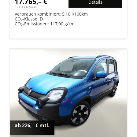
17.765,– €
Details
incl. 19% MwSt.
Verbrauch kombiniert:
5,10 l/100km
CO
-Klasse:
D
2
CO
-Emissionen:
117,00 g/km
2
ab 226,– € mtl.