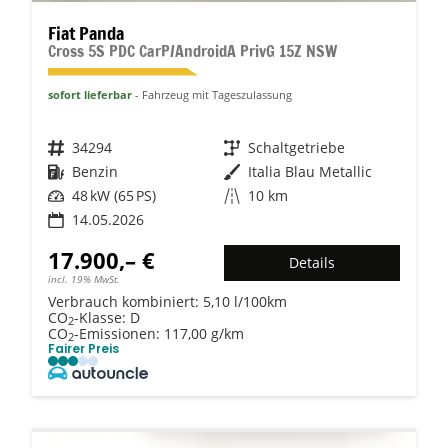
Fiat Panda
Cross 5S PDC CarP/AndroidA PrivG 15Z NSW
sofort lieferbar
Fahrzeug mit Tageszulassung
Fahrzeugnr.
34294
Getriebe
Schaltgetriebe
Kraftstoff
Benzin
Außenfarbe
Italia Blau Metallic
Leistung
48 kW (65 PS)
Kilometerstand
10 km
14.05.2026
17.900,– €
Details
incl. 19% MwSt.
Verbrauch kombiniert:
5,10 l/100km
CO
-Klasse:
D
2
CO
-Emissionen:
117,00 g/km
2
Fairer Preis