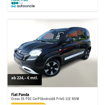
Fairer Preis
ab 224,– € mtl.
Fiat Panda
Cross 5S PDC CarP/AndroidA PrivG 15Z NSW