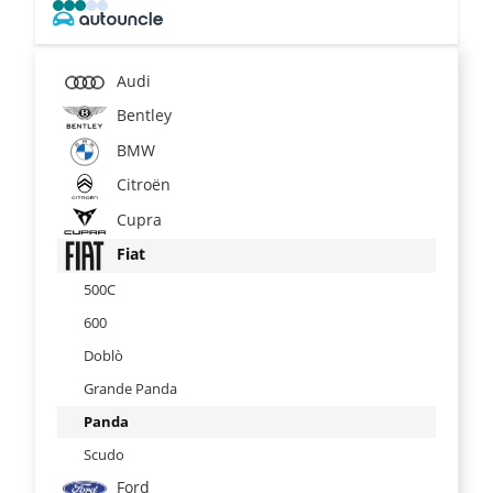
Audi
Bentley
BMW
Citroën
Cupra
Fiat
500C
600
Doblò
Grande Panda
Panda
Scudo
Ford