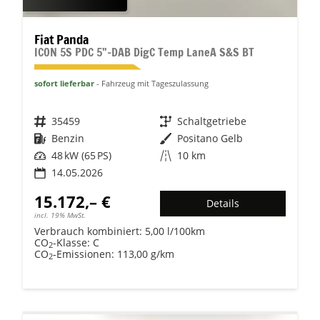
Fiat Panda
ICON 5S PDC 5"-DAB DigC Temp LaneA S&S BT
sofort lieferbar
Fahrzeug mit Tageszulassung
Fahrzeugnr.
35459
Getriebe
Schaltgetriebe
Kraftstoff
Benzin
Außenfarbe
Positano Gelb
Leistung
48 kW (65 PS)
Kilometerstand
10 km
14.05.2026
15.172,– €
Details
incl. 19% MwSt.
Verbrauch kombiniert:
5,00 l/100km
CO
-Klasse:
C
2
CO
-Emissionen:
113,00 g/km
2