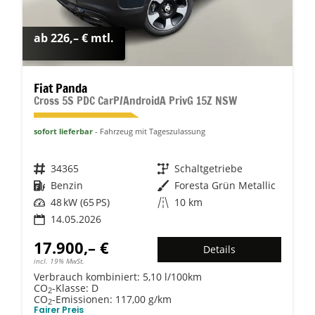
ab 226,– € mtl.
Fiat Panda
Cross 5S PDC CarP/AndroidA PrivG 15Z NSW
sofort lieferbar
Fahrzeug mit Tageszulassung
Fahrzeugnr.
34365
Getriebe
Schaltgetriebe
Kraftstoff
Benzin
Außenfarbe
Foresta Grün Metallic
Leistung
48 kW (65 PS)
Kilometerstand
10 km
14.05.2026
17.900,– €
Details
incl. 19% MwSt.
Verbrauch kombiniert:
5,10 l/100km
CO
-Klasse:
D
2
CO
-Emissionen:
117,00 g/km
2
Fairer Preis