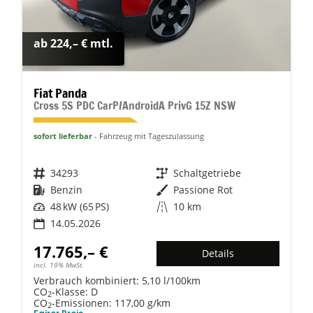
ab 224,– € mtl.
Fiat Panda
Cross 5S PDC CarP/AndroidA PrivG 15Z NSW
sofort lieferbar
Fahrzeug mit Tageszulassung
Fahrzeugnr.
34293
Getriebe
Schaltgetriebe
Kraftstoff
Benzin
Außenfarbe
Passione Rot
Leistung
48 kW (65 PS)
Kilometerstand
10 km
14.05.2026
17.765,– €
Details
incl. 19% MwSt.
Verbrauch kombiniert:
5,10 l/100km
CO
-Klasse:
D
2
CO
-Emissionen:
117,00 g/km
2