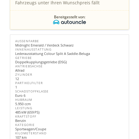
Fahrzeugs unter Ihren Wunschpreis fällt
Bereitgestellt von:
AUSSENFARBE
Midnight Emerald / Verdeck Schwarz
INNENAUSSTATTUNG
Lederausstattung Colour Split A Saddle-Beluga
GETRIEBE
Doppelkupplungsgetriebe (DSG)
ANTRIEBSACHSE
Allrad
ZYLINDER
12
PARTIKELFILTER
1
SCHADSTOFFKLASSE
Euro 6
HUBRAUM
5.950 ccm
LEISTUNG
485 kW (659 PS)
KRAFTSTOFF
Benzin
KATEGORIE
Sportwagen/Coupe
KILOMETERSTAND
107 km