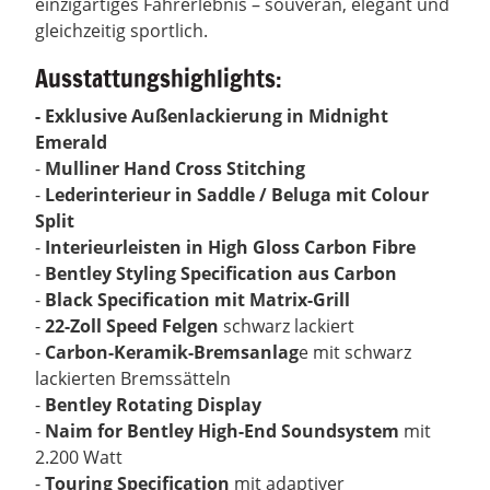
einzigartiges Fahrerlebnis – souverän, elegant und
gleichzeitig sportlich.
Ausstattungshighlights
:
- Exklusive Außenlackierung in
Midnight
Emerald
-
Mulliner Hand Cross Stitching
-
Lederinterieur in
Saddle / Beluga
mit Colour
Split
-
Interieurleisten in
High Gloss Carbon Fibre
-
Bentley Styling Specification aus Carbon
-
Black Specification mit
Matrix-Grill
-
22-Zoll Speed Felgen
schwarz lackiert
-
Carbon-Keramik-Bremsanlag
e mit schwarz
lackierten Bremssätteln
-
Bentley Rotating Display
-
Naim for Bentley High-End Soundsystem
mit
2.200 Watt
-
Touring Specification
mit adaptiver