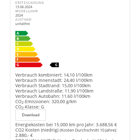
ERSTZULASSUNG
13.06.2024
MODELLJAHR
2024
ZUSTAND
unfallfrei
Verbrauch kombiniert:
14,10 l/100km
Verbrauch Innenstadt:
24,40 l/100km
Verbrauch Stadtrand:
15,00 l/100km
Verbrauch Landstraße:
11,90 l/100km
Verbrauch Autobahn:
11,60 l/100km
CO
-Emissionen:
320,00 g/km
2
CO
-Klasse:
G
2
Download
Energiekosten bei 15.000 km pro Jahr:
3.688,56 €
CO2 Kosten (niedrig)
:
(Kosten Durchschnitt 10 Jahre)
2.880,- €